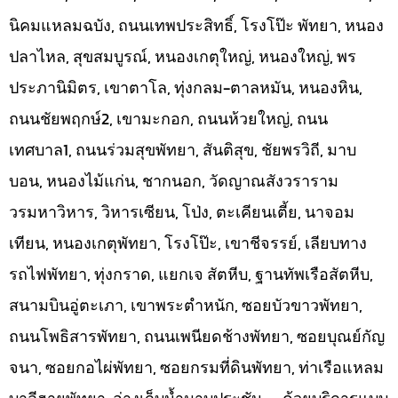
นิคมแหลมฉบัง, ถนนเทพประสิทธิ์, โรงโป๊ะ พัทยา, หนอง
ปลาไหล, สุขสมบูรณ์, หนองเกตุใหญ่, หนองใหญ่, พร
ประภานิมิตร, เขาตาโล, ทุ่งกลม-ตาลหมัน, หนองหิน,
ถนนชัยพฤกษ์2, เขามะกอก, ถนนห้วยใหญ่, ถนน
เทศบาล1, ถนนร่วมสุขพัทยา, สันติสุข, ชัยพรวิถี, มาบ
บอน, หนองไม้แก่น, ชากนอก, วัดญาณสังวราราม
วรมหาวิหาร, วิหารเซียน, โป่ง, ตะเคียนเตี้ย, นาจอม
เทียน, หนองเกตุพัทยา, โรงโป๊ะ, เขาชีจรรย์, เลียบทาง
รถไฟพัทยา, ทุ่งกราด, แยกเจ สัตหีบ, ฐานทัพเรือสัตหีบ,
สนามบินอู่ตะเภา, เขาพระตำหนัก, ซอยบัวขาวพัทยา,
ถนนโพธิสารพัทยา, ถนนเพนียดช้างพัทยา, ซอยบุณย์กัญ
จนา, ซอยกอไผ่พัทยา, ซอยกรมที่ดินพัทยา, ท่าเรือแหลม