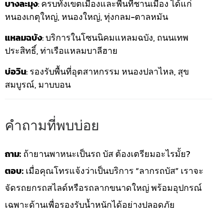
บางละมุง
: ครบทั้งเขตเมืองและพื้นที่ชานเมือง ได้แก่
หนองเกตุใหญ่, หนองใหญ่, ทุ่งกลม-ตาลหมัน
แหลมฉบัง
: บริการในโซนนิคมแหลมฉบัง, ถนนเทพ
ประสิทธิ์, ท่าเรือแหลมบาลีฮาย
บ่อวิน
: รองรับพื้นที่อุตสาหกรรม หนองปลาไหล, สุข
สมบูรณ์, มาบบอน
คำถามที่พบบ่อย
ถาม:
ถ้ายานพาหนะเป็นรถ บัส ต้องเตรียมอะไรมั้ย?
ตอบ:
เมื่อคุณโทรแจ้งว่าเป็นบริการ “ลากรถบัส” เราจะ
จัดรถยกรถสไลด์หรือรถลากขนาดใหญ่ พร้อมอุปกรณ์
เฉพาะด้านเพื่อรองรับน้ำหนักได้อย่างปลอดภัย