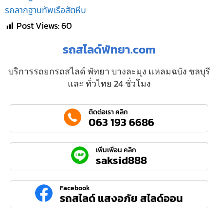
รถลากฐานทัพเรือสัตหีบ
Post Views:
60
รถสไลด์พัทยา.com
บริการรถยกรถสไลด์ พัทยา บางละมุง แหลมฉบัง ชลบุรี
และ ทั่วไทย 24 ชั่วโมง
ติดต่อเรา คลิก
063 193 6686
เพิ่มเพื่อน คลิก
saksid888
Facebook
รถสไลด์ แสงอภัย สไลด์ออน