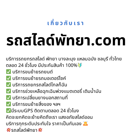
เกี่ยวกับเรา
รถสไลด์พัทยา.com
บริการรถยกรถสไลด์ พัทยา บางละมุง แหลมฉบัง ชลบุรี ทั่วไทย
ตลอด 24 ชั่วโมง มีประกันสินค้า 100%
บริการขนย้ายรถยนต์
บริการขนย้ายรถมอเตอร์ไซค์
บริการรถยกรถสไลด์ไกลก็ฉัน
บริการช่วยเหลือฉุกเฉินพ่วงแบตเตอรี่ เติมน้ำมัน
บริการเปลี่ยนยางนอกสถานที่
บริการขนย้ายสิ่งของ ฯลฯ
มีระบบGPS ติดตามตลอด 24 ชั่วโมง
คิดจะยกคิดจะย้ายคิดถึงเรา แสงอภัยสไลด์ออน
บริการทุกระดับประทับใจ ราคาเป็นกันเอง
รถสไลด์พัทยา