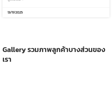
13/11/2025
Gallery รวมภาพลูกค้าบางส่วนของ
เรา