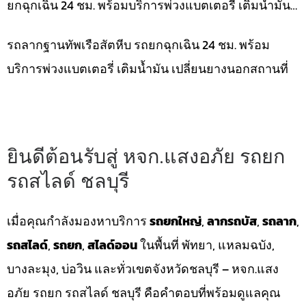
ยกฉุกเฉิน 24 ชม. พร้อมบริการพ่วงแบตเตอรี่ เติมน้ำมัน…
รถลากฐานทัพเรือสัตหีบ รถยกฉุกเฉิน 24 ชม. พร้อม
บริการพ่วงแบตเตอรี่ เติมน้ำมัน เปลี่ยนยางนอกสถานที่
ยินดีต้อนรับสู่ หจก.แสงอภัย รถยก
รถสไลด์ ชลบุรี
เมื่อคุณกำลังมองหาบริการ
รถยกใหญ่
,
ลากรถบัส
,
รถลาก
,
รถสไลด์
,
รถยก
,
สไลด์ออน
ในพื้นที่ พัทยา, แหลมฉบัง,
บางละมุง, บ่อวิน และทั่วเขตจังหวัดชลบุรี – หจก.แสง
อภัย รถยก รถสไลด์ ชลบุรี คือคำตอบที่พร้อมดูแลคุณ