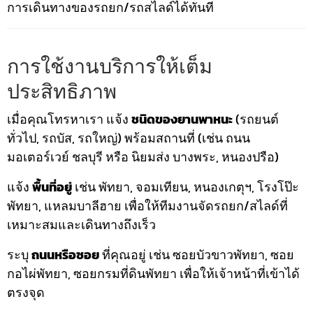
การเดินทางของรถยก/รถสไลด์ได้ทันที
การใช้งานบริการให้เต็ม
ประสิทธิภาพ
เมื่อคุณโทรหาเรา แจ้ง
ชนิดของยานพาหนะ
(รถยนต์
ทั่วไป, รถบัส, รถใหญ่) พร้อมสถานที่ (เช่น ถนน
มอเตอร์เวย์ ชลบุรี หรือ นิยมส่ง บางพระ, หนองปรือ)
แจ้ง
พื้นที่อยู่
เช่น พัทยา, จอมเทียน, หนองเกตุฯ, โรงโป๊ะ
พัทยา, แหลมบาลีฮาย เพื่อให้ทีมงานจัดรถยก/สไลด์ที่
เหมาะสมและเดินทางถึงเร็ว
ระบุ
ถนนหรือซอย
ที่คุณอยู่ เช่น ซอยบัวขาวพัทยา, ซอย
กอไผ่พัทยา, ซอยกรมที่ดินพัทยา เพื่อให้เจ้าหน้าที่เข้าได้
ตรงจุด