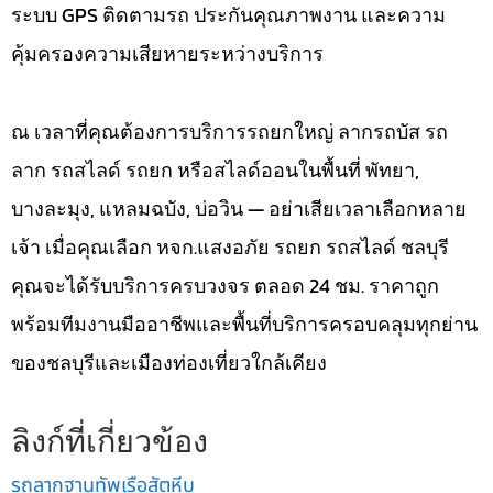
ระบบ GPS ติดตามรถ ประกันคุณภาพงาน และความ
คุ้มครองความเสียหายระหว่างบริการ
ณ เวลาที่คุณต้องการบริการรถยกใหญ่ ลากรถบัส รถ
ลาก รถสไลด์ รถยก หรือสไลด์ออนในพื้นที่ พัทยา,
บางละมุง, แหลมฉบัง, บ่อวิน — อย่าเสียเวลาเลือกหลาย
เจ้า เมื่อคุณเลือก หจก.แสงอภัย รถยก รถสไลด์ ชลบุรี
คุณจะได้รับบริการครบวงจร ตลอด 24 ชม. ราคาถูก
พร้อมทีมงานมืออาชีพและพื้นที่บริการครอบคลุมทุกย่าน
ของชลบุรีและเมืองท่องเที่ยวใกล้เคียง
ลิงก์ที่เกี่ยวข้อง
รถลากฐานทัพเรือสัตหีบ