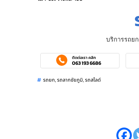
บริการรถยกร
ติดต่อเรา คลิก
063 193 6686
,
,
รถยก
รถลากชัยภูมิ
รถสไลด์