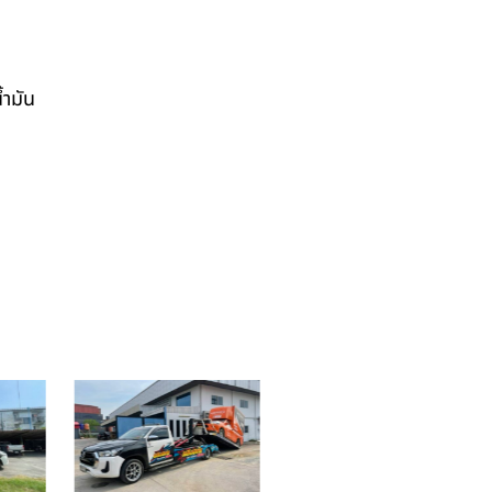
้ำมัน