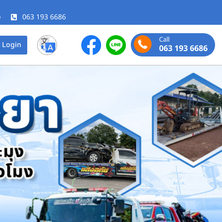
ง
063 193 6686
Call
Login
063 193 6686