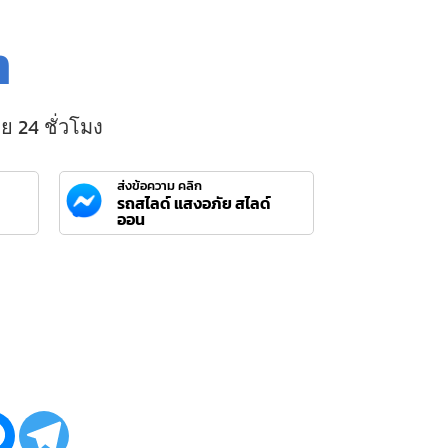
m
ย 24 ชั่วโมง
ส่งข้อความ คลิก
รถสไลด์ แสงอภัย สไลด์
ออน