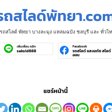
รถสไลด์พัทยา.co
ถสไลด์ พัทยา บางละมุง แหลมฉบัง ชลบุรี และ ทั่วไท
เพิ่มเพื่อน คลิก
Facebook
saksid888
รถสไลด์ แสงอภัย สไลด์
ออน
แชร์หน้านี้