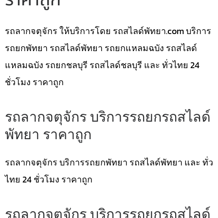
รถลากจตุจักร ให้บริการโดย รถสไลด์พัทยา.com บริการ
รถยกพัทยา รถสไลด์พัทยา รถยกแหลมฉบัง รถสไลด์
แหลมฉบัง รถยกชลบุรี รถสไลด์ชลบุรี และ ทั่วไทย 24
ชั่วโมง ราคาถูก
รถลากจตุจักร บริการรถยกรถสไลด์
พัทยา ราคาถูก
รถลากจตุจักร บริการรถยกพัทยา รถสไลด์พัทยา และ ทั่ว
ไทย 24 ชั่วโมง ราคาถูก
รถลากจตุจักร บริการรถยกรถสไลด์