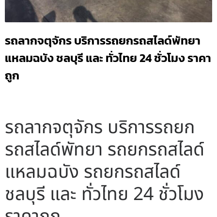
รถลากจตุจักร บริการรถยกรถสไลด์พัทยา
แหลมฉบัง ชลบุรี และ ทั่วไทย 24 ชั่วโมง ราคา
ถูก
รถลากจตุจักร บริการรถยก
รถสไลด์พัทยา รถยกรถสไลด์
แหลมฉบัง รถยกรถสไลด์
ชลบุรี และ ทั่วไทย 24 ชั่วโมง
ราคาถูก