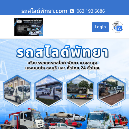
รถสไลด์พัทยา.com
063 193 6686
Login