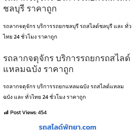
ชลบุรี ราคาถูก
รถลากจตุจักร บริการรถยกชลบุรี รถสไลด์ชลบุรี และ ทั่ว
ไทย 24 ชั่วโมง ราคาถูก
รถลากจตุจักร บริการรถยกรถสไลด์
แหลมฉบัง ราคาถูก
รถลากจตุจักร บริการรถยกแหลมฉบัง รถสไลด์แหลม
ฉบัง และ ทั่วไทย 24 ชั่วโมง ราคาถูก
Post Views:
454
รถสไลด์พัทยา.com