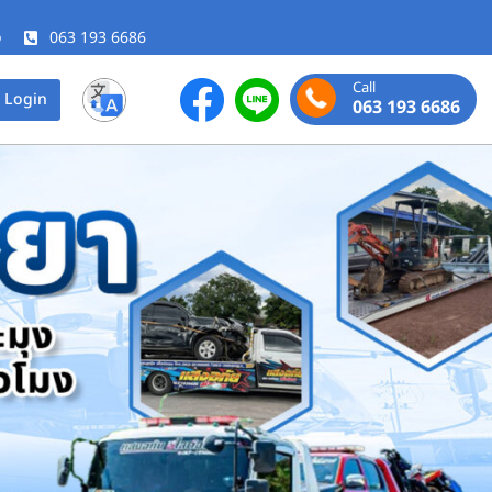
ง
063 193 6686
Call
Login
063 193 6686