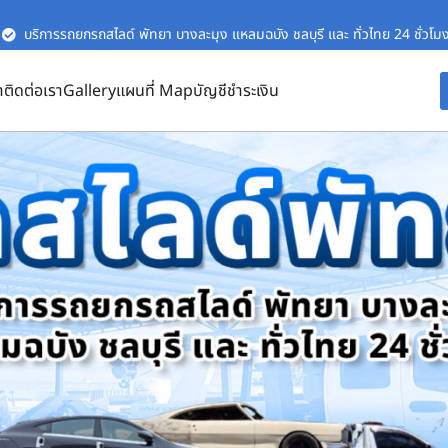
บริการรถยกรถสไลด์ พัทยา บางละมุง แหลมฉบัง ชลบุรี และ ทั่วไทย 24 ชั่วโม
า
ติดต่อเรา
Gallery
แผนที่ Map
บัญชีชำระเงิน