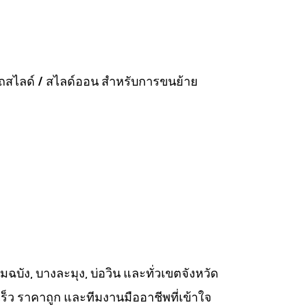
รถสไลด์ / สไลด์ออน สำหรับการขนย้าย
ลมฉบัง, บางละมุง, บ่อวิน และทั่วเขตจังหวัด
ร็ว ราคาถูก และทีมงานมืออาชีพที่เข้าใจ