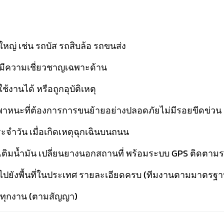
่ เช่น รถบัส รถสิบล้อ รถขนส่ง
่มีความเชี่ยวชาญเฉพาะด้าน
้งานได้ หรือถูกอุบัติเหตุ
าหนะที่ต้องการการขนย้ายอย่างปลอดภัยไม่มีรอยขีดข่วน
ะจำวัน เมื่อเกิดเหตุฉุกเฉินบนถนน
ี่ เติมน้ำมัน เปลี่ยนยางนอกสถานที่ พร้อมระบบ GPS ติดตาม
ยไปยังพื้นที่ในประเทศ รายละเอียดครบ (ทีมงานตามมาตรฐา
ยทุกงาน (ตามสัญญา)