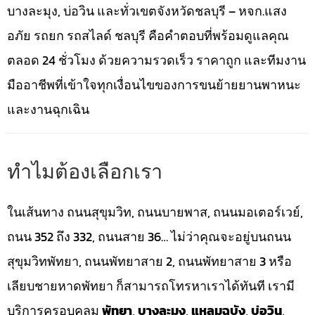
บางละมุง, บ่อวิน และทั่วเขตจังหวัดชลบุรี – หจก.แสง
อภัย รถยก รถสไลด์ ชลบุรี คือคำตอบที่พร้อมดูแลคุณ
ตลอด 24 ชั่วโมง ด้วยความรวดเร็ว ราคาถูก และทีมงาน
มืออาชีพที่เข้าใจทุกเงื่อนไขของการขนย้ายยานพาหนะ
และงานฉุกเฉิน
ทำไมต้องเลือกเรา
ในเส้นทาง ถนนสุขุมวิท, ถนนบายพาส, ถนนมอเตอร์เวย์,
ถนน 352 ถึง 332, ถนนสาย 36… ไม่ว่าคุณจะอยู่บนถนน
สุขุมวิทพัทยา, ถนนพัทยาสาย 2, ถนนพัทยาสาย 3 หรือ
เลียบชายหาดพัทยา ก็สามารถโทรหาเราได้ทันที เรามี
บริการครอบคลุม
พัทยา
,
บางละมุง
,
แหลมฉบัง
,
บ่อวิน
,