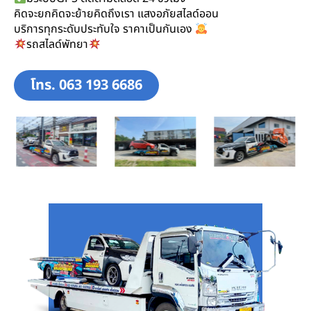
คิดจะยกคิดจะย้ายคิดถึงเรา แสงอภัยสไลด์ออน
บริการทุกระดับประทับใจ ราคาเป็นกันเอง
รถสไลด์พัทยา
โทร. 063 193 6686