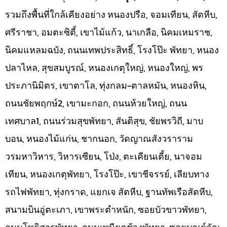
รวมถึงพื้นที่ใกล้เคียงอย่าง หนองปรือ, จอมเทียน, สัตหีบ,
ศรีราชา, อมตะซิตี้, เขาไม้แก้ว, นาเกลือ, นิคมเหมราช,
นิคมแหลมฉบัง, ถนนเทพประสิทธิ์, โรงโป๊ะ พัทยา, หนอง
ปลาไหล, สุขสมบูรณ์, หนองเกตุใหญ่, หนองใหญ่, พร
ประภานิมิตร, เขาตาโล, ทุ่งกลม-ตาลหมัน, หนองหิน,
ถนนชัยพฤกษ์2, เขามะกอก, ถนนห้วยใหญ่, ถนน
เทศบาล1, ถนนร่วมสุขพัทยา, สันติสุข, ชัยพรวิถี, มาบ
บอน, หนองไม้แก่น, ชากนอก, วัดญาณสังวราราม
วรมหาวิหาร, วิหารเซียน, โป่ง, ตะเคียนเตี้ย, นาจอม
เทียน, หนองเกตุพัทยา, โรงโป๊ะ, เขาชีจรรย์, เลียบทาง
รถไฟพัทยา, ทุ่งกราด, แยกเจ สัตหีบ, ฐานทัพเรือสัตหีบ,
สนามบินอู่ตะเภา, เขาพระตำหนัก, ซอยบัวขาวพัทยา,