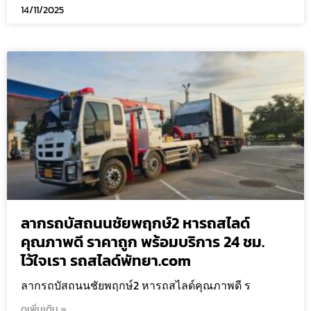
14/11/2025
ลากรถบัสถนนชัยพฤกษ์2 หารถสไลด์
คุณภาพดี ราคาถูก พร้อมบริการ 24 ชม.
ไว้ใจเรา รถสไลด์พัทยา.com
ลากรถบัสถนนชัยพฤกษ์2 หารถสไลด์คุณภาพดี ร
ดูเพิ่มเติม »