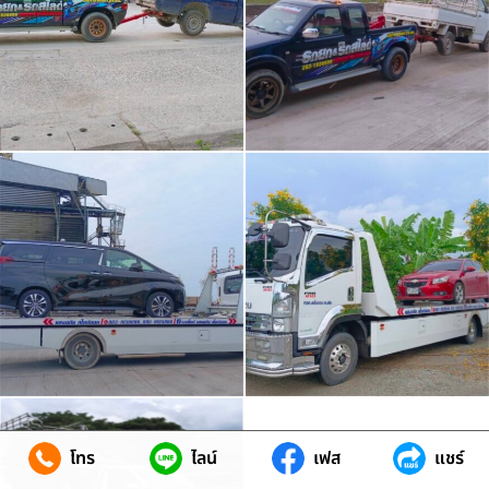
โทร
ไลน์
เฟส
แชร์