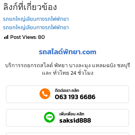
ลิงก์ที่เกี่ยวข้อง
รถยกใหญ่เลียบทางรถไฟพัทยา
รถยกใหญ่เลียบทางรถไฟพัทยา
Post Views:
80
รถสไลด์พัทยา.com
บริการรถยกรถสไลด์ พัทยา บางละมุง แหลมฉบัง ชลบุรี
และ ทั่วไทย 24 ชั่วโมง
ติดต่อเรา คลิก
063 193 6686
เพิ่มเพื่อน คลิก
saksid888