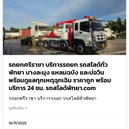
รถยกศรีราชา บริการรถยก รถสไลด์ทั่ว
พัทยา บางละมุง แหลมฉบัง และบ่อวิน
พร้อมดูแลทุกเหตุฉุกเฉิน ราคาถูก พร้อม
บริการ 24 ชม. รถสไลด์พัทยา.com
รถยกศรีราชา บริการรถยก รถสไลด์ทั่วพัทยา
ดูเพิ่มเติม »
14/11/2025