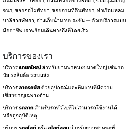
ถนนโพธิสารพัทยา, ถนนเพนียดช้างพัทยา, ซอยบุณย์กัญ
จนา, ซอยกอไผ่พัทยา, ซอยกรมที่ดินพัทยา, ท่าเรือแหลม
บาลีฮายพัทยา, อ่างเก็บน้ำมาบประชัน — ด้วยบริการแบบ
มืออาชีพ เราพร้อมเดินทางถึงที่โดยเร็ว
บริการของเรา
บริการ
รถยกใหญ่
สำหรับยานพาหนะขนาดใหญ่ เช่น รถ
บัส รถสิบล้อ รถขนส่ง
บริการ
ลากรถบัส
ด้วยอุปกรณ์และทีมงานที่มีความ
เชี่ยวชาญเฉพาะด้าน
บริการ
รถลาก
สำหรับรถทั่วไปที่ไม่สามารถใช้งานได้
หรือถูกอุบัติเหตุ
บริการ
รถสไลด์
หรือ
สไลด์ออน
สำหรับยานพาหนะที่