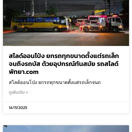
สไลด์ออนโป่ง ยกรถทุกขนาดตั้งแต่รถเล็ก
จนถึงรถบัส ด้วยอุปกรณ์ทันสมัย รถสไลด์
พัทยา.com
สไลด์ออนโป่ง ยกรถทุกขนาดตั้งแต่รถเล็กจนถ
ดูเพิ่มเติม »
14/11/2025