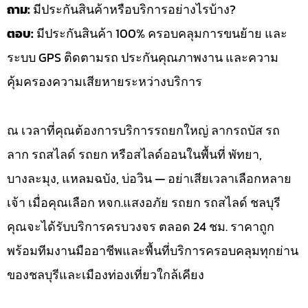
ถาม:
มีประกันสินค้าหรือบริการอย่างไรบ้าง?
ตอบ:
มีประกันสินค้า 100% ครอบคลุมการขนย้าย และ
ระบบ GPS ติดตามรถ ประกันคุณภาพงาน และความ
คุ้มครองความเสียหายระหว่างบริการ
ณ เวลาที่คุณต้องการบริการรถยกใหญ่ ลากรถบัส รถ
ลาก รถสไลด์ รถยก หรือสไลด์ออนในพื้นที่ พัทยา,
บางละมุง, แหลมฉบัง, บ่อวิน — อย่าเสียเวลาเลือกหลาย
เจ้า เมื่อคุณเลือก หจก.แสงอภัย รถยก รถสไลด์ ชลบุรี
คุณจะได้รับบริการครบวงจร ตลอด 24 ชม. ราคาถูก
พร้อมทีมงานมืออาชีพและพื้นที่บริการครอบคลุมทุกย่าน
ของชลบุรีและเมืองท่องเที่ยวใกล้เคียง