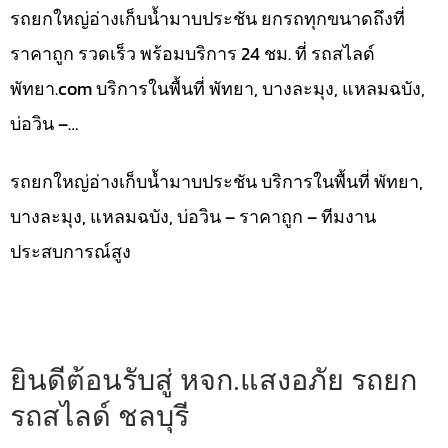
รถยกใหญ่อ่างเก็บน้ำมาบประชัน ยกรถทุกขนาดถึงที่
ราคาถูก รวดเร็ว พร้อมบริการ 24 ชม. ที่ รถสไลด์
พัทยา.com บริการในพื้นที่ พัทยา, บางละมุง, แหลมฉบัง,
บ่อวิน –…
รถยกใหญ่อ่างเก็บน้ำมาบประชัน บริการในพื้นที่ พัทยา,
บางละมุง, แหลมฉบัง, บ่อวิน – ราคาถูก – ทีมงาน
ประสบการณ์สูง
ยินดีต้อนรับสู่ หจก.แสงอภัย รถยก
รถสไลด์ ชลบุรี