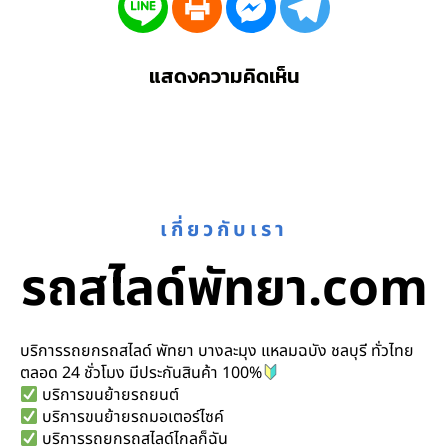
แสดงความคิดเห็น
เกี่ยวกับเรา
รถสไลด์พัทยา.com
บริการรถยกรถสไลด์ พัทยา บางละมุง แหลมฉบัง ชลบุรี ทั่วไทย
ตลอด 24 ชั่วโมง มีประกันสินค้า 100%
บริการขนย้ายรถยนต์
บริการขนย้ายรถมอเตอร์ไซค์
บริการรถยกรถสไลด์ไกลก็ฉัน