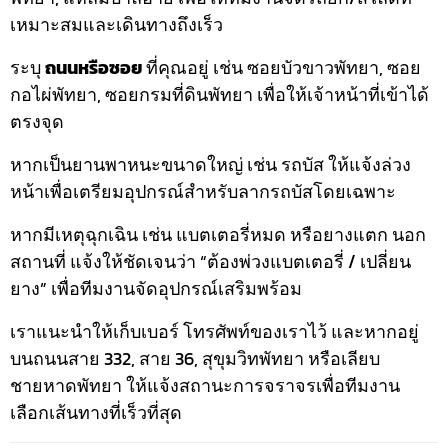
เหมาะสมและเดินทางถึงเร็ว
ระบุ
ถนนหรือซอย
ที่คุณอยู่ เช่น ซอยบัวขาวพัทยา, ซอย
กอไผ่พัทยา, ซอยกรมที่ดินพัทยา เพื่อให้เจ้าหน้าที่เข้าได้
ตรงจุด
หากเป็นยานพาหนะขนาดใหญ่ เช่น รถบัส ให้แจ้งล่วง
หน้าเพื่อเตรียมอุปกรณ์สำหรับลากรถบัสโดยเฉพาะ
หากมีเหตุฉุกเฉิน เช่น แบตเตอรี่หมด หรือยางแตก นอก
สถานที่ แจ้งให้ชัดเจนว่า “ต้องพ่วงแบตเตอรี่ / เปลี่ยน
ยาง” เพื่อทีมงานจัดอุปกรณ์เสริมพร้อม
เราแนะนำให้เก็บเบอร์ โทรศัพท์ของเราไว้ และหากอยู่
บนถนนสาย 332, สาย 36, สุขุมวิทพัทยา หรือเลียบ
ชายหาดพัทยา ให้แจ้งสถานะการจราจรเพื่อทีมงาน
เลือกเส้นทางที่เร็วที่สุด