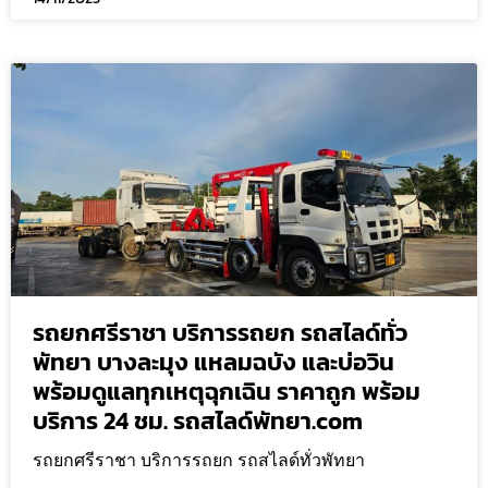
รถยกศรีราชา บริการรถยก รถสไลด์ทั่ว
พัทยา บางละมุง แหลมฉบัง และบ่อวิน
พร้อมดูแลทุกเหตุฉุกเฉิน ราคาถูก พร้อม
บริการ 24 ชม. รถสไลด์พัทยา.com
รถยกศรีราชา บริการรถยก รถสไลด์ทั่วพัทยา