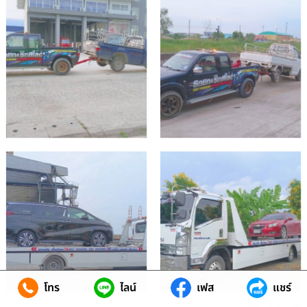
โทร
ไลน์
เฟส
แชร์