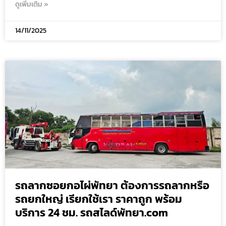
ดูเพิ่มเติม »
14/11/2025
รถลากซอยกอไผ่พัทยา ต้องการรถลากหรือ
รถยกใหญ่ เรียกใช้เรา ราคาถูก พร้อม
บริการ 24 ชม. รถสไลด์พัทยา.com