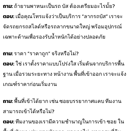
ถาม:
ถ้ายานพาหนะเป็นรถ บัส ต้องเตรียมอะไรมั้ย?
ตอบ:
เมื่อคุณโทรแจ้งว่าเป็นบริการ “ลากรถบัส” เราจะ
จัดรถยกรถสไลด์หรือรถลากขนาดใหญ่ พร้อมอุปกรณ์
เฉพาะด้านเพื่อรองรับน้ำหนักได้อย่างปลอดภัย
ถาม:
ราคา “ราคาถูก” จริงหรือไม่?
ตอบ:
ใช่ เราตั้งราคาแบบโปร่งใส เริ่มต้นจากบริการพื้น
ฐาน เมื่อรวมระยะทาง หน้างาน พื้นที่เข้าออก เราจะแจ้ง
เกณฑ์ราคาก่อนเริ่มงาน
ถาม:
พื้นที่เข้าได้ยาก เช่น ซอยบรรยากาศแคบ ทีมงาน
สามารถเข้าได้หรือไม่?
ตอบ:
ทีมงานของเรามีความชำนาญในการเข้า ซอย ใน