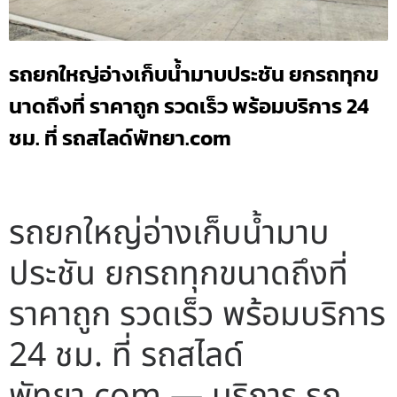
รถยกใหญ่อ่างเก็บน้ำมาบประชัน ยกรถทุกข
นาดถึงที่ ราคาถูก รวดเร็ว พร้อมบริการ 24
ชม. ที่ รถสไลด์พัทยา.com
รถยกใหญ่อ่างเก็บน้ำมาบ
ประชัน ยกรถทุกขนาดถึงที่
ราคาถูก รวดเร็ว พร้อมบริการ
24 ชม. ที่ รถสไลด์
พัทยา.com — บริการ รถ