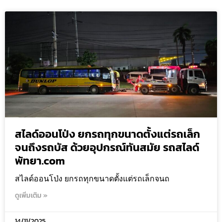
สไลด์ออนโป่ง ยกรถทุกขนาดตั้งแต่รถเล็ก
จนถึงรถบัส ด้วยอุปกรณ์ทันสมัย รถสไลด์
พัทยา.com
สไลด์ออนโป่ง ยกรถทุกขนาดตั้งแต่รถเล็กจนถ
ดูเพิ่มเติม »
14/11/2025