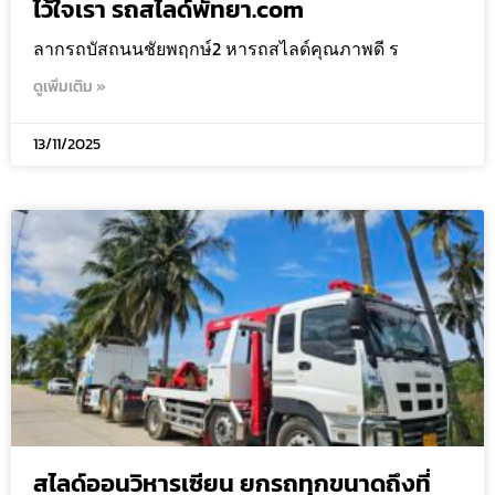
ไว้ใจเรา รถสไลด์พัทยา.com
ลากรถบัสถนนชัยพฤกษ์2 หารถสไลด์คุณภาพดี ร
ดูเพิ่มเติม »
13/11/2025
สไลด์ออนวิหารเซียน ยกรถทุกขนาดถึงที่