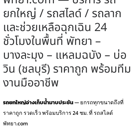
ยกใหญ่ / รถสไลด์ / รถลาก
และช่วยเหลือฉุกเฉิน 24
ชั่วโมงในพื้นที่ พัทยา –
บางละมุง – แหลมฉบัง – บ่อ
วิน (ชลบุรี) ราคาถูก พร้อมทีม
งานมืออาชีพ
รถยกใหญ่อ่างเก็บน้ำมาบประชัน
— ยกรถทุกขนาดถึงที่
ราคาถูก รวดเร็ว พร้อมบริการ 24 ชม. ที่ รถสไลด์
พัทยา.com