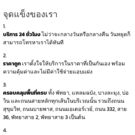
จุดแข็งของเรา
บริการ 24 ชั่วโมง
ไม่ว่าจะกลางวันหรือกลางคืน วันหยุดก็
สามารถโทรหาเราได้ทันที
ราคาถูก
เราตั้งใจให้บริการในราคาที่เป็นกันเอง พร้อม
ความคุ้มค่าและไม่มีค่าใช้จ่ายแอบแฝง
ครอบคลุมพื้นที่ครบ
ทั้ง พัทยา, แหลมฉบัง, บางละมุง, บ่อ
วิน และถนนสายหลักทุกเส้นในบริเวณนั้น รวมถึงถนน
สุขุมวิท, ถนนบายพาส, ถนนมอเตอร์เวย์, ถนน 332, สาย
36, พัทยาสาย 2, พัทยาสาย 3 เป็นต้น