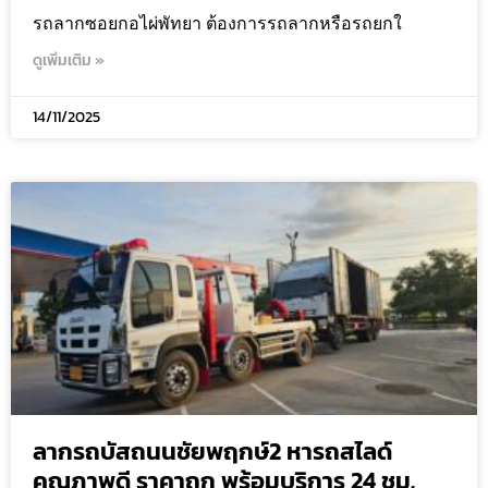
รถลากซอยกอไผ่พัทยา ต้องการรถลากหรือรถยกใ
ดูเพิ่มเติม »
14/11/2025
ลากรถบัสถนนชัยพฤกษ์2 หารถสไลด์
คุณภาพดี ราคาถูก พร้อมบริการ 24 ชม.