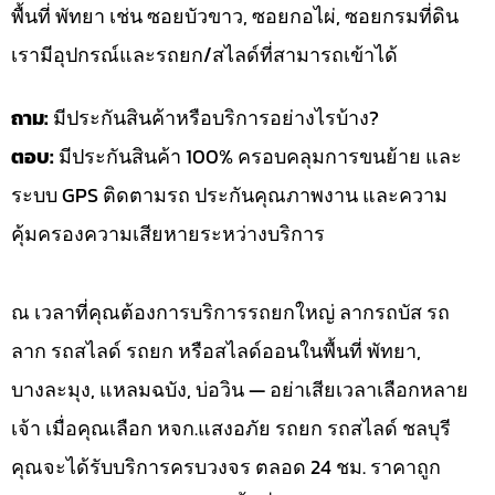
พื้นที่ พัทยา เช่น ซอยบัวขาว, ซอยกอไผ่, ซอยกรมที่ดิน
เรามีอุปกรณ์และรถยก/สไลด์ที่สามารถเข้าได้
ถาม:
มีประกันสินค้าหรือบริการอย่างไรบ้าง?
ตอบ:
มีประกันสินค้า 100% ครอบคลุมการขนย้าย และ
ระบบ GPS ติดตามรถ ประกันคุณภาพงาน และความ
คุ้มครองความเสียหายระหว่างบริการ
ณ เวลาที่คุณต้องการบริการรถยกใหญ่ ลากรถบัส รถ
ลาก รถสไลด์ รถยก หรือสไลด์ออนในพื้นที่ พัทยา,
บางละมุง, แหลมฉบัง, บ่อวิน — อย่าเสียเวลาเลือกหลาย
เจ้า เมื่อคุณเลือก หจก.แสงอภัย รถยก รถสไลด์ ชลบุรี
คุณจะได้รับบริการครบวงจร ตลอด 24 ชม. ราคาถูก