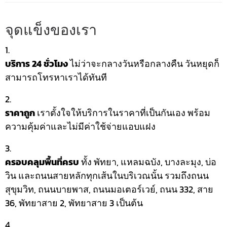
จุดแข็งของเรา
บริการ 24 ชั่วโมง
ไม่ว่าจะกลางวันหรือกลางคืน วันหยุดก็
สามารถโทรหาเราได้ทันที
ราคาถูก
เราตั้งใจให้บริการในราคาที่เป็นกันเอง พร้อม
ความคุ้มค่าและไม่มีค่าใช้จ่ายแอบแฝง
ครอบคลุมพื้นที่ครบ
ทั้ง พัทยา, แหลมฉบัง, บางละมุง, บ่อ
วิน และถนนสายหลักทุกเส้นในบริเวณนั้น รวมถึงถนน
สุขุมวิท, ถนนบายพาส, ถนนมอเตอร์เวย์, ถนน 332, สาย
36, พัทยาสาย 2, พัทยาสาย 3 เป็นต้น