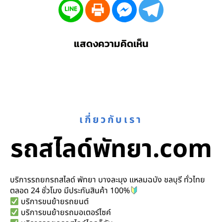
แสดงความคิดเห็น
เกี่ยวกับเรา
รถสไลด์พัทยา.com
บริการรถยกรถสไลด์ พัทยา บางละมุง แหลมฉบัง ชลบุรี ทั่วไทย
ตลอด 24 ชั่วโมง มีประกันสินค้า 100%
บริการขนย้ายรถยนต์
บริการขนย้ายรถมอเตอร์ไซค์