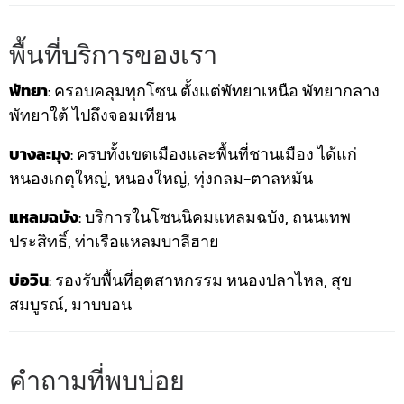
พื้นที่บริการของเรา
พัทยา
: ครอบคลุมทุกโซน ตั้งแต่พัทยาเหนือ พัทยากลาง
พัทยาใต้ ไปถึงจอมเทียน
บางละมุง
: ครบทั้งเขตเมืองและพื้นที่ชานเมือง ได้แก่
หนองเกตุใหญ่, หนองใหญ่, ทุ่งกลม-ตาลหมัน
แหลมฉบัง
: บริการในโซนนิคมแหลมฉบัง, ถนนเทพ
ประสิทธิ์, ท่าเรือแหลมบาลีฮาย
บ่อวิน
: รองรับพื้นที่อุตสาหกรรม หนองปลาไหล, สุข
สมบูรณ์, มาบบอน
คำถามที่พบบ่อย