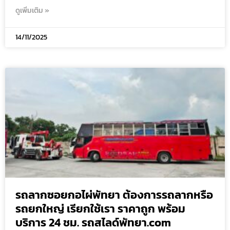
ดูเพิ่มเติม »
14/11/2025
รถลากซอยกอไผ่พัทยา ต้องการรถลากหรือ
รถยกใหญ่ เรียกใช้เรา ราคาถูก พร้อม
บริการ 24 ชม. รถสไลด์พัทยา.com