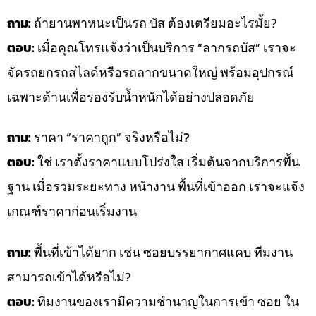
ถาม:
ถ้ายานพาหนะเป็นรถ บัส ต้องเตรียมอะไรมั้ย?
ตอบ:
เมื่อคุณโทรแจ้งว่าเป็นบริการ “ลากรถบัส” เราจะ
จัดรถยกรถสไลด์หรือรถลากขนาดใหญ่ พร้อมอุปกรณ์
เฉพาะด้านเพื่อรองรับน้ำหนักได้อย่างปลอดภัย
ถาม:
ราคา “ราคาถูก” จริงหรือไม่?
ตอบ:
ใช่ เราตั้งราคาแบบโปร่งใส เริ่มต้นจากบริการพื้น
ฐาน เมื่อรวมระยะทาง หน้างาน พื้นที่เข้าออก เราจะแจ้ง
เกณฑ์ราคาก่อนเริ่มงาน
ถาม:
พื้นที่เข้าได้ยาก เช่น ซอยบรรยากาศแคบ ทีมงาน
สามารถเข้าได้หรือไม่?
ตอบ:
ทีมงานของเรามีความชำนาญในการเข้า ซอย ใน