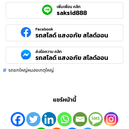
เพิ่มเพื่อน คลิก
saksid888
Facebook
รถสไลด์ แสงอภัย สไลด์ออน
ส่งข้อความ คลิก
รถสไลด์ แสงอภัย สไลด์ออน
รถยกใหญ่หนองเกตุใหญ่
แชร์หน้านี้