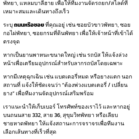
พัทยา, แหลมบาลีฮาย เพื่อให้ทีมงานจัดรถยก/สไลด์ที่
เหมาะสมและเดินทางถึงเร็ว
ระบุ
ถนนหรือซอย
ที่คุณอยู่ เช่น ซอยบัวขาวพัทยา, ซอย
กอไผ่พัทยา, ซอยกรมที่ดินพัทยา เพื่อให้เจ้าหน้าที่เข้าได้
ตรงจุด
หากเป็นยานพาหนะขนาดใหญ่ เช่น รถบัส ให้แจ้งล่วง
หน้าเพื่อเตรียมอุปกรณ์สำหรับลากรถบัสโดยเฉพาะ
หากมีเหตุฉุกเฉิน เช่น แบตเตอรี่หมด หรือยางแตก นอก
สถานที่ แจ้งให้ชัดเจนว่า “ต้องพ่วงแบตเตอรี่ / เปลี่ยน
ยาง” เพื่อทีมงานจัดอุปกรณ์เสริมพร้อม
เราแนะนำให้เก็บเบอร์ โทรศัพท์ของเราไว้ และหากอยู่
บนถนนสาย 332, สาย 36, สุขุมวิทพัทยา หรือเลียบ
ชายหาดพัทยา ให้แจ้งสถานะการจราจรเพื่อทีมงาน
เลือกเส้นทางที่เร็วที่สุด