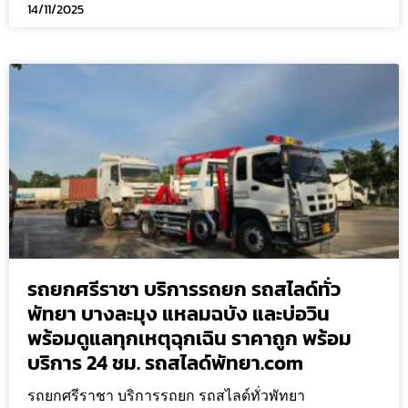
14/11/2025
รถยกศรีราชา บริการรถยก รถสไลด์ทั่ว
พัทยา บางละมุง แหลมฉบัง และบ่อวิน
พร้อมดูแลทุกเหตุฉุกเฉิน ราคาถูก พร้อม
บริการ 24 ชม. รถสไลด์พัทยา.com
รถยกศรีราชา บริการรถยก รถสไลด์ทั่วพัทยา