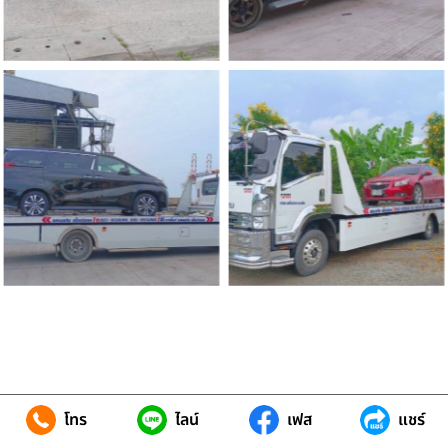
โทร
ไลน์
เฟส
แชร์