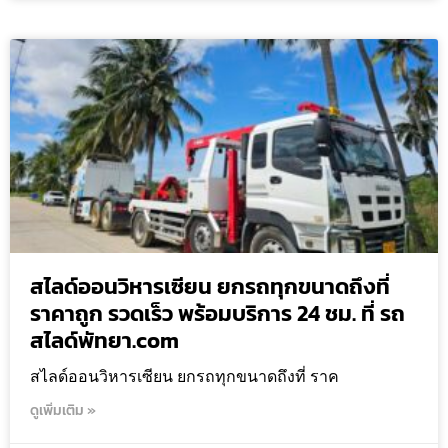
สไลด์ออนวิหารเซียน ยกรถทุกขนาดถึงที่
ราคาถูก รวดเร็ว พร้อมบริการ 24 ชม. ที่ รถ
สไลด์พัทยา.com
สไลด์ออนวิหารเซียน ยกรถทุกขนาดถึงที่ ราค
ดูเพิ่มเติม »