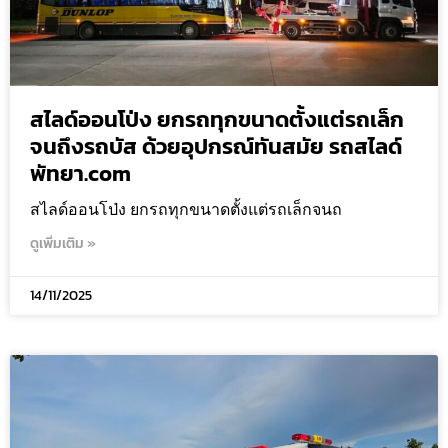
สไลด์ออนโป่ง ยกรถทุกขนาดตั้งแต่รถเล็ก
จนถึงรถบัส ด้วยอุปกรณ์ทันสมัย รถสไลด์
พัทยา.com
สไลด์ออนโป่ง ยกรถทุกขนาดตั้งแต่รถเล็กจนถ
ดูเพิ่มเติม »
14/11/2025