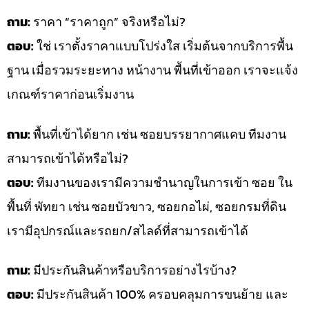
ถาม:
ราคา “ราคาถูก” จริงหรือไม่?
ตอบ:
ใช่ เราตั้งราคาแบบโปร่งใส เริ่มต้นจากบริการพื้น
ฐาน เมื่อรวมระยะทาง หน้างาน พื้นที่เข้าออก เราจะแจ้ง
เกณฑ์ราคาก่อนเริ่มงาน
ถาม:
พื้นที่เข้าได้ยาก เช่น ซอยบรรยากาศแคบ ทีมงาน
สามารถเข้าได้หรือไม่?
ตอบ:
ทีมงานของเรามีความชำนาญในการเข้า ซอย ใน
พื้นที่ พัทยา เช่น ซอยบัวขาว, ซอยกอไผ่, ซอยกรมที่ดิน
เรามีอุปกรณ์และรถยก/สไลด์ที่สามารถเข้าได้
ถาม:
มีประกันสินค้าหรือบริการอย่างไรบ้าง?
ตอบ:
มีประกันสินค้า 100% ครอบคลุมการขนย้าย และ