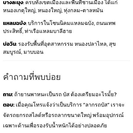
บางละมุง
: ครบทั้งเขตเมืองและพื้นที่ชานเมือง ได้แก่
หนองเกตุใหญ่, หนองใหญ่, ทุ่งกลม-ตาลหมัน
แหลมฉบัง
: บริการในโซนนิคมแหลมฉบัง, ถนนเทพ
ประสิทธิ์, ท่าเรือแหลมบาลีฮาย
บ่อวิน
: รองรับพื้นที่อุตสาหกรรม หนองปลาไหล, สุข
สมบูรณ์, มาบบอน
คำถามที่พบบ่อย
ถาม:
ถ้ายานพาหนะเป็นรถ บัส ต้องเตรียมอะไรมั้ย?
ตอบ:
เมื่อคุณโทรแจ้งว่าเป็นบริการ “ลากรถบัส” เราจะ
จัดรถยกรถสไลด์หรือรถลากขนาดใหญ่ พร้อมอุปกรณ์
เฉพาะด้านเพื่อรองรับน้ำหนักได้อย่างปลอดภัย