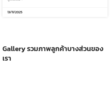
13/11/2025
Gallery รวมภาพลูกค้าบางส่วนของ
เรา