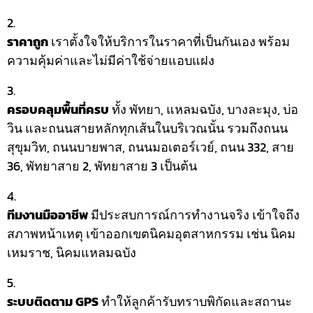
ราคาถูก
เราตั้งใจให้บริการในราคาที่เป็นกันเอง พร้อม
ความคุ้มค่าและไม่มีค่าใช้จ่ายแอบแฝง
ครอบคลุมพื้นที่ครบ
ทั้ง พัทยา, แหลมฉบัง, บางละมุง, บ่อ
วิน และถนนสายหลักทุกเส้นในบริเวณนั้น รวมถึงถนน
สุขุมวิท, ถนนบายพาส, ถนนมอเตอร์เวย์, ถนน 332, สาย
36, พัทยาสาย 2, พัทยาสาย 3 เป็นต้น
ทีมงานมืออาชีพ
มีประสบการณ์การทำงานจริง เข้าใจถึง
สภาพหน้าเหตุ เข้าออกเขตนิคมอุตสาหกรรม เช่น นิคม
เหมราช, นิคมแหลมฉบัง
ระบบติดตาม GPS
ทำให้ลูกค้ารับทราบพิกัดและสถานะ