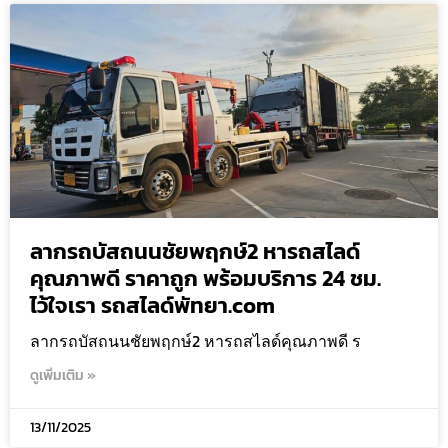
ลากรถบัสถนนชัยพฤกษ์2 หารถสไลด์
คุณภาพดี ราคาถูก พร้อมบริการ 24 ชม.
ไว้ใจเรา รถสไลด์พัทยา.com
ลากรถบัสถนนชัยพฤกษ์2 หารถสไลด์คุณภาพดี ร
ดูเพิ่มเติม »
13/11/2025