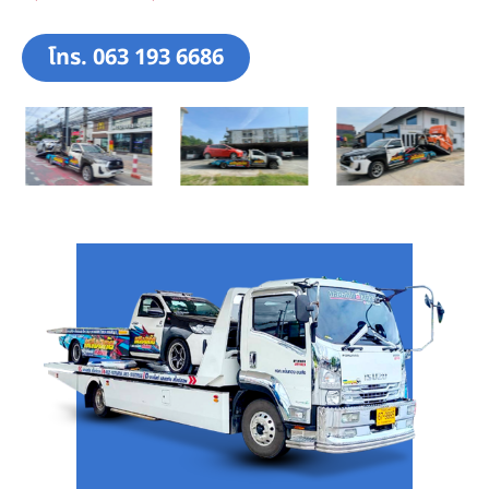
โทร. 063 193 6686