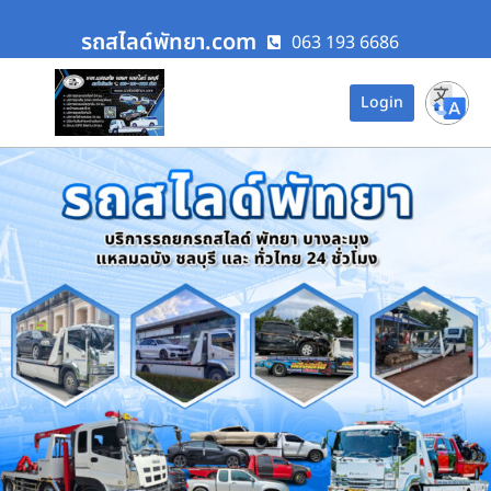
รถสไลด์พัทยา.com
063 193 6686
Login