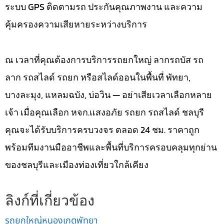
ระบบ GPS ติดตามรถ ประกันคุณภาพงาน และความ
คุ้มครองความเสียหายระหว่างบริการ
ณ เวลาที่คุณต้องการบริการรถยกใหญ่ ลากรถบัส รถ
ลาก รถสไลด์ รถยก หรือสไลด์ออนในพื้นที่ พัทยา,
บางละมุง, แหลมฉบัง, บ่อวิน — อย่าเสียเวลาเลือกหลาย
เจ้า เมื่อคุณเลือก หจก.แสงอภัย รถยก รถสไลด์ ชลบุรี
คุณจะได้รับบริการครบวงจร ตลอด 24 ชม. ราคาถูก
พร้อมทีมงานมืออาชีพและพื้นที่บริการครอบคลุมทุกย่าน
ของชลบุรีและเมืองท่องเที่ยวใกล้เคียง
ลิงก์ที่เกี่ยวข้อง
รถยกใหญ่หนองเกตุพัทยา