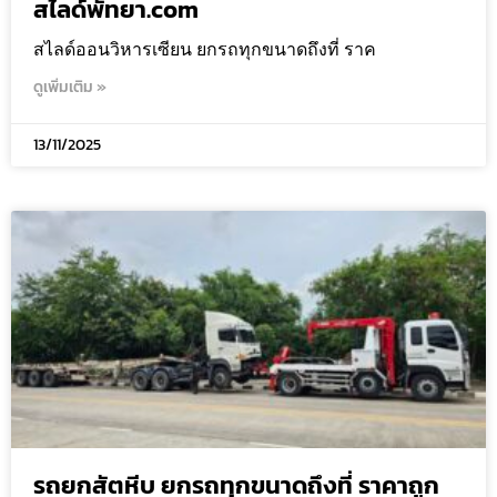
สไลด์พัทยา.com
สไลด์ออนวิหารเซียน ยกรถทุกขนาดถึงที่ ราค
ดูเพิ่มเติม »
13/11/2025
รถยกสัตหีบ ยกรถทุกขนาดถึงที่ ราคาถูก