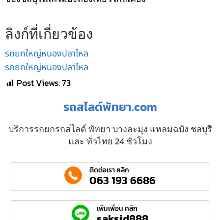
ลิงก์ที่เกี่ยวข้อง
รถยกใหญ่หนองปลาไหล
รถยกใหญ่หนองปลาไหล
Post Views:
73
รถสไลด์พัทยา.com
บริการรถยกรถสไลด์ พัทยา บางละมุง แหลมฉบัง ชลบุรี
และ ทั่วไทย 24 ชั่วโมง
ติดต่อเรา คลิก
063 193 6686
เพิ่มเพื่อน คลิก
saksid888