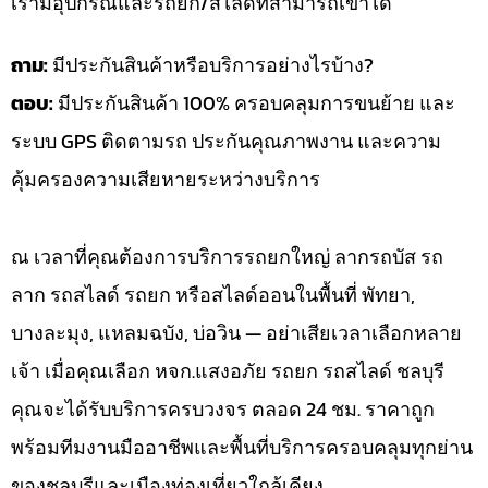
เรามีอุปกรณ์และรถยก/สไลด์ที่สามารถเข้าได้
ถาม:
มีประกันสินค้าหรือบริการอย่างไรบ้าง?
ตอบ:
มีประกันสินค้า 100% ครอบคลุมการขนย้าย และ
ระบบ GPS ติดตามรถ ประกันคุณภาพงาน และความ
คุ้มครองความเสียหายระหว่างบริการ
ณ เวลาที่คุณต้องการบริการรถยกใหญ่ ลากรถบัส รถ
ลาก รถสไลด์ รถยก หรือสไลด์ออนในพื้นที่ พัทยา,
บางละมุง, แหลมฉบัง, บ่อวิน — อย่าเสียเวลาเลือกหลาย
เจ้า เมื่อคุณเลือก หจก.แสงอภัย รถยก รถสไลด์ ชลบุรี
คุณจะได้รับบริการครบวงจร ตลอด 24 ชม. ราคาถูก
พร้อมทีมงานมืออาชีพและพื้นที่บริการครอบคลุมทุกย่าน
ของชลบุรีและเมืองท่องเที่ยวใกล้เคียง