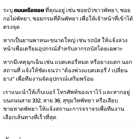
ระบุ
ถนนหรือซอย
ที่คุณอยู่ เช่น ซอยบัวขาวพัทยา, ซอย
กอไผ่พัทยา, ซอยกรมที่ดินพัทยา เพื่อให้เจ้าหน้าที่เข้าได้
ตรงจุด
หากเป็นยานพาหนะขนาดใหญ่ เช่น รถบัส ให้แจ้งล่วง
หน้าเพื่อเตรียมอุปกรณ์สำหรับลากรถบัสโดยเฉพาะ
หากมีเหตุฉุกเฉิน เช่น แบตเตอรี่หมด หรือยางแตก นอก
สถานที่ แจ้งให้ชัดเจนว่า “ต้องพ่วงแบตเตอรี่ / เปลี่ยน
ยาง” เพื่อทีมงานจัดอุปกรณ์เสริมพร้อม
เราแนะนำให้เก็บเบอร์ โทรศัพท์ของเราไว้ และหากอยู่
บนถนนสาย 332, สาย 36, สุขุมวิทพัทยา หรือเลียบ
ชายหาดพัทยา ให้แจ้งสถานะการจราจรเพื่อทีมงาน
เลือกเส้นทางที่เร็วที่สุด