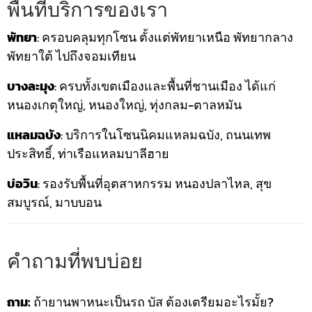
พื้นที่บริการของเรา
พัทยา
: ครอบคลุมทุกโซน ตั้งแต่พัทยาเหนือ พัทยากลาง
พัทยาใต้ ไปถึงจอมเทียน
บางละมุง
: ครบทั้งเขตเมืองและพื้นที่ชานเมือง ได้แก่
หนองเกตุใหญ่, หนองใหญ่, ทุ่งกลม-ตาลหมัน
แหลมฉบัง
: บริการในโซนนิคมแหลมฉบัง, ถนนเทพ
ประสิทธิ์, ท่าเรือแหลมบาลีฮาย
บ่อวิน
: รองรับพื้นที่อุตสาหกรรม หนองปลาไหล, สุข
สมบูรณ์, มาบบอน
คำถามที่พบบ่อย
ถาม:
ถ้ายานพาหนะเป็นรถ บัส ต้องเตรียมอะไรมั้ย?