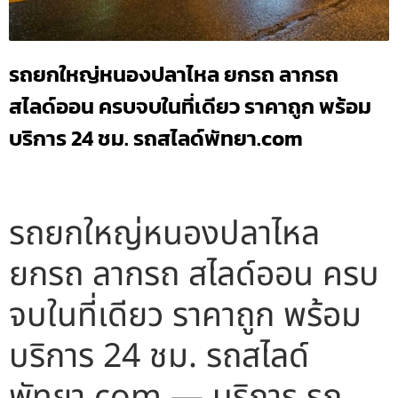
รถยกใหญ่หนองปลาไหล ยกรถ ลากรถ
สไลด์ออน ครบจบในที่เดียว ราคาถูก พร้อม
บริการ 24 ชม. รถสไลด์พัทยา.com
รถยกใหญ่หนองปลาไหล
ยกรถ ลากรถ สไลด์ออน ครบ
จบในที่เดียว ราคาถูก พร้อม
บริการ 24 ชม. รถสไลด์
พัทยา.com — บริการ รถ