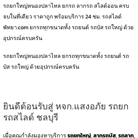
รถยกใหญ่หนองปลาไหล ยกรถ ลากรถ สไลด์ออน ครบ
จบในที่เดียว ราคาถูก พร้อมบริการ 24 ชม. รถสไลด์
พัทยา.com ยกรถทุกขนาดทั้ง รถยนต์ รถบัส รถใหญ่ ด้วย
อุปกรณ์ครบครัน
รถยกใหญ่หนองปลาไหล ยกรถทุกขนาดทั้ง รถยนต์ รถ
บัส รถใหญ่ ด้วยอุปกรณ์ครบครัน
ยินดีต้อนรับสู่ หจก.แสงอภัย รถยก
รถสไลด์ ชลบุรี
เมื่อคุณกำลังมองหาบริการ
รถยกใหญ่
,
ลากรถบัส
,
รถลาก
,