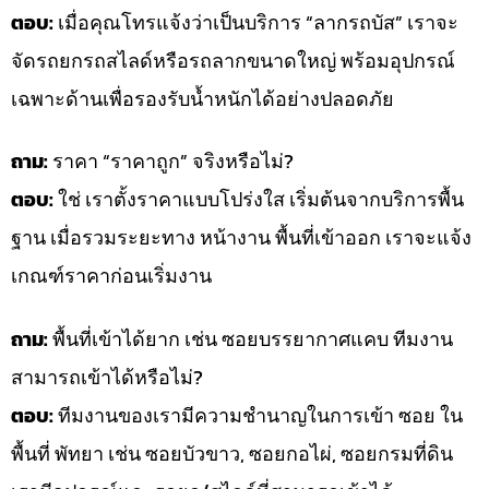
ตอบ:
เมื่อคุณโทรแจ้งว่าเป็นบริการ “ลากรถบัส” เราจะ
จัดรถยกรถสไลด์หรือรถลากขนาดใหญ่ พร้อมอุปกรณ์
เฉพาะด้านเพื่อรองรับน้ำหนักได้อย่างปลอดภัย
ถาม:
ราคา “ราคาถูก” จริงหรือไม่?
ตอบ:
ใช่ เราตั้งราคาแบบโปร่งใส เริ่มต้นจากบริการพื้น
ฐาน เมื่อรวมระยะทาง หน้างาน พื้นที่เข้าออก เราจะแจ้ง
เกณฑ์ราคาก่อนเริ่มงาน
ถาม:
พื้นที่เข้าได้ยาก เช่น ซอยบรรยากาศแคบ ทีมงาน
สามารถเข้าได้หรือไม่?
ตอบ:
ทีมงานของเรามีความชำนาญในการเข้า ซอย ใน
พื้นที่ พัทยา เช่น ซอยบัวขาว, ซอยกอไผ่, ซอยกรมที่ดิน