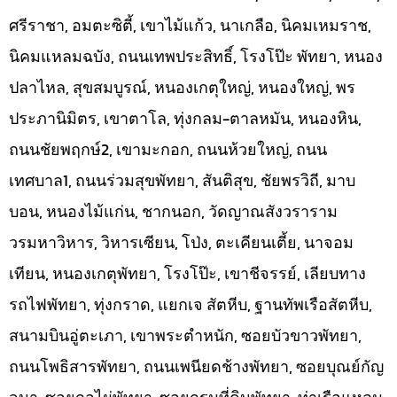
ศรีราชา, อมตะซิตี้, เขาไม้แก้ว, นาเกลือ, นิคมเหมราช,
นิคมแหลมฉบัง, ถนนเทพประสิทธิ์, โรงโป๊ะ พัทยา, หนอง
ปลาไหล, สุขสมบูรณ์, หนองเกตุใหญ่, หนองใหญ่, พร
ประภานิมิตร, เขาตาโล, ทุ่งกลม-ตาลหมัน, หนองหิน,
ถนนชัยพฤกษ์2, เขามะกอก, ถนนห้วยใหญ่, ถนน
เทศบาล1, ถนนร่วมสุขพัทยา, สันติสุข, ชัยพรวิถี, มาบ
บอน, หนองไม้แก่น, ชากนอก, วัดญาณสังวราราม
วรมหาวิหาร, วิหารเซียน, โป่ง, ตะเคียนเตี้ย, นาจอม
เทียน, หนองเกตุพัทยา, โรงโป๊ะ, เขาชีจรรย์, เลียบทาง
รถไฟพัทยา, ทุ่งกราด, แยกเจ สัตหีบ, ฐานทัพเรือสัตหีบ,
สนามบินอู่ตะเภา, เขาพระตำหนัก, ซอยบัวขาวพัทยา,
ถนนโพธิสารพัทยา, ถนนเพนียดช้างพัทยา, ซอยบุณย์กัญ