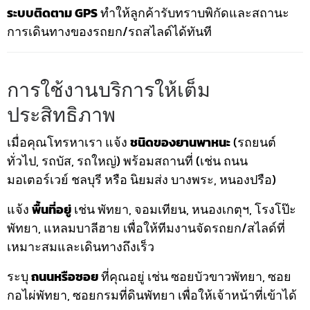
ระบบติดตาม GPS
ทำให้ลูกค้ารับทราบพิกัดและสถานะ
การเดินทางของรถยก/รถสไลด์ได้ทันที
การใช้งานบริการให้เต็ม
ประสิทธิภาพ
เมื่อคุณโทรหาเรา แจ้ง
ชนิดของยานพาหนะ
(รถยนต์
ทั่วไป, รถบัส, รถใหญ่) พร้อมสถานที่ (เช่น ถนน
มอเตอร์เวย์ ชลบุรี หรือ นิยมส่ง บางพระ, หนองปรือ)
แจ้ง
พื้นที่อยู่
เช่น พัทยา, จอมเทียน, หนองเกตุฯ, โรงโป๊ะ
พัทยา, แหลมบาลีฮาย เพื่อให้ทีมงานจัดรถยก/สไลด์ที่
เหมาะสมและเดินทางถึงเร็ว
ระบุ
ถนนหรือซอย
ที่คุณอยู่ เช่น ซอยบัวขาวพัทยา, ซอย
กอไผ่พัทยา, ซอยกรมที่ดินพัทยา เพื่อให้เจ้าหน้าที่เข้าได้