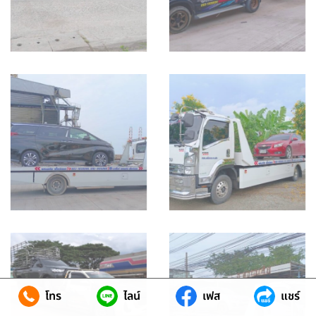
โทร
ไลน์
เฟส
แชร์