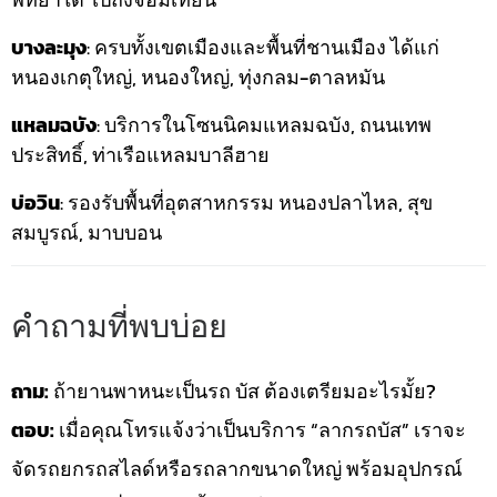
บางละมุง
: ครบทั้งเขตเมืองและพื้นที่ชานเมือง ได้แก่
หนองเกตุใหญ่, หนองใหญ่, ทุ่งกลม-ตาลหมัน
แหลมฉบัง
: บริการในโซนนิคมแหลมฉบัง, ถนนเทพ
ประสิทธิ์, ท่าเรือแหลมบาลีฮาย
บ่อวิน
: รองรับพื้นที่อุตสาหกรรม หนองปลาไหล, สุข
สมบูรณ์, มาบบอน
คำถามที่พบบ่อย
ถาม:
ถ้ายานพาหนะเป็นรถ บัส ต้องเตรียมอะไรมั้ย?
ตอบ:
เมื่อคุณโทรแจ้งว่าเป็นบริการ “ลากรถบัส” เราจะ
จัดรถยกรถสไลด์หรือรถลากขนาดใหญ่ พร้อมอุปกรณ์