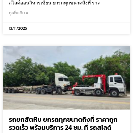
สไลด์ออนวิหารเซียน ยกรถทุกขนาดถึงที่ ราค
ดูเพิ่มเติม »
13/11/2025
รถยกสัตหีบ ยกรถทุกขนาดถึงที่ ราคาถูก
รวดเร็ว พร้อมบริการ 24 ชม. ที่ รถสไลด์