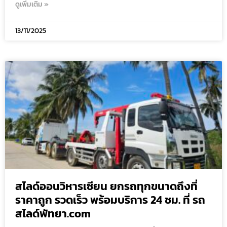
ดูเพิ่มเติม »
13/11/2025
สไลด์ออนวิหารเซียน ยกรถทุกขนาดถึงที่
ราคาถูก รวดเร็ว พร้อมบริการ 24 ชม. ที่ รถ
สไลด์พัทยา.com