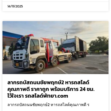
14/11/2025
ลากรถบัสถนนชัยพฤกษ์2 หารถสไลด์
คุณภาพดี ราคาถูก พร้อมบริการ 24 ชม.
ไว้ใจเรา รถสไลด์พัทยา.com
ลากรถบัสถนนชัยพฤกษ์2 หารถสไลด์คุณภาพดี ร