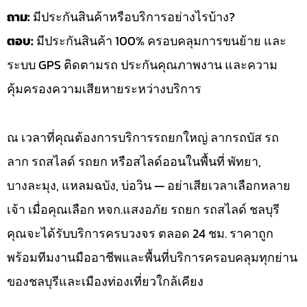
ถาม:
มีประกันสินค้าหรือบริการอย่างไรบ้าง?
ตอบ:
มีประกันสินค้า 100% ครอบคลุมการขนย้าย และ
ระบบ GPS ติดตามรถ ประกันคุณภาพงาน และความ
คุ้มครองความเสียหายระหว่างบริการ
ณ เวลาที่คุณต้องการบริการรถยกใหญ่ ลากรถบัส รถ
ลาก รถสไลด์ รถยก หรือสไลด์ออนในพื้นที่ พัทยา,
บางละมุง, แหลมฉบัง, บ่อวิน — อย่าเสียเวลาเลือกหลาย
เจ้า เมื่อคุณเลือก หจก.แสงอภัย รถยก รถสไลด์ ชลบุรี
คุณจะได้รับบริการครบวงจร ตลอด 24 ชม. ราคาถูก
พร้อมทีมงานมืออาชีพและพื้นที่บริการครอบคลุมทุกย่าน
ของชลบุรีและเมืองท่องเที่ยวใกล้เคียง