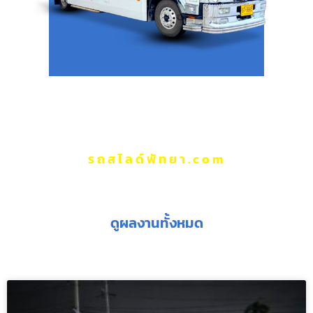
รถสไลด์พัทยา.com
ผลงานของเรา
ดูผลงานทั้งหมด