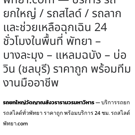
ยกใหญ่ / รถสไลด์ / รถลาก
และช่วยเหลือฉุกเฉิน 24
ชั่วโมงในพื้นที่ พัทยา –
บางละมุง – แหลมฉบัง – บ่อ
วิน (ชลบุรี) ราคาถูก พร้อมทีม
งานมืออาชีพ
รถยกใหญ่วัดญาณสังวรารามวรมหาวิหาร
— บริการรถยก
รถสไลด์ทั่วพัทยา ราคาถูก พร้อมบริการ 24 ชม. รถสไลด์
พัทยา.com