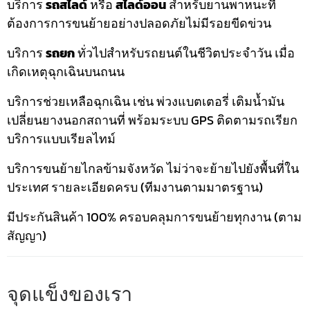
บริการ
รถสไลด์
หรือ
สไลด์ออน
สำหรับยานพาหนะที่
ต้องการการขนย้ายอย่างปลอดภัยไม่มีรอยขีดข่วน
บริการ
รถยก
ทั่วไปสำหรับรถยนต์ในชีวิตประจำวัน เมื่อ
เกิดเหตุฉุกเฉินบนถนน
บริการช่วยเหลือฉุกเฉิน เช่น พ่วงแบตเตอรี่ เติมน้ำมัน
เปลี่ยนยางนอกสถานที่ พร้อมระบบ GPS ติดตามรถเรียก
บริการแบบเรียลไทม์
บริการขนย้ายไกลข้ามจังหวัด ไม่ว่าจะย้ายไปยังพื้นที่ใน
ประเทศ รายละเอียดครบ (ทีมงานตามมาตรฐาน)
มีประกันสินค้า 100% ครอบคลุมการขนย้ายทุกงาน (ตาม
สัญญา)
จุดแข็งของเรา