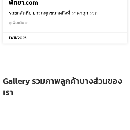
พัทยา.com
รถยกสัตหีบ ยกรถทุกขนาดถึงที่ ราคาถูก รวด
ดูเพิ่มเติม »
13/11/2025
Gallery รวมภาพลูกค้าบางส่วนของ
เรา