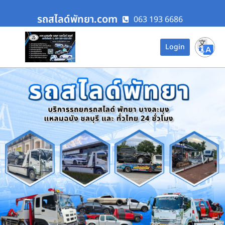
รถสไลด์พัทยา.com
063 193 6686
Login