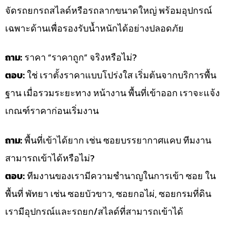
จัดรถยกรถสไลด์หรือรถลากขนาดใหญ่ พร้อมอุปกรณ์
เฉพาะด้านเพื่อรองรับน้ำหนักได้อย่างปลอดภัย
ถาม:
ราคา “ราคาถูก” จริงหรือไม่?
ตอบ:
ใช่ เราตั้งราคาแบบโปร่งใส เริ่มต้นจากบริการพื้น
ฐาน เมื่อรวมระยะทาง หน้างาน พื้นที่เข้าออก เราจะแจ้ง
เกณฑ์ราคาก่อนเริ่มงาน
ถาม:
พื้นที่เข้าได้ยาก เช่น ซอยบรรยากาศแคบ ทีมงาน
สามารถเข้าได้หรือไม่?
ตอบ:
ทีมงานของเรามีความชำนาญในการเข้า ซอย ใน
พื้นที่ พัทยา เช่น ซอยบัวขาว, ซอยกอไผ่, ซอยกรมที่ดิน
เรามีอุปกรณ์และรถยก/สไลด์ที่สามารถเข้าได้