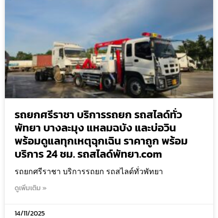
รถยกศรีราชา บริการรถยก รถสไลด์ทั่ว
พัทยา บางละมุง แหลมฉบัง และบ่อวิน
พร้อมดูแลทุกเหตุฉุกเฉิน ราคาถูก พร้อม
บริการ 24 ชม. รถสไลด์พัทยา.com
รถยกศรีราชา บริการรถยก รถสไลด์ทั่วพัทยา
ดูเพิ่มเติม »
14/11/2025