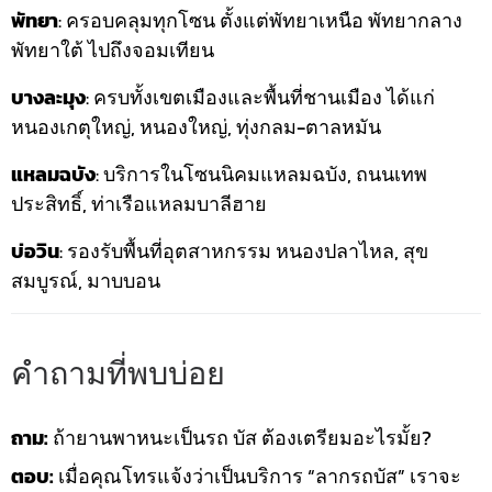
พัทยา
: ครอบคลุมทุกโซน ตั้งแต่พัทยาเหนือ พัทยากลาง
พัทยาใต้ ไปถึงจอมเทียน
บางละมุง
: ครบทั้งเขตเมืองและพื้นที่ชานเมือง ได้แก่
หนองเกตุใหญ่, หนองใหญ่, ทุ่งกลม-ตาลหมัน
แหลมฉบัง
: บริการในโซนนิคมแหลมฉบัง, ถนนเทพ
ประสิทธิ์, ท่าเรือแหลมบาลีฮาย
บ่อวิน
: รองรับพื้นที่อุตสาหกรรม หนองปลาไหล, สุข
สมบูรณ์, มาบบอน
คำถามที่พบบ่อย
ถาม:
ถ้ายานพาหนะเป็นรถ บัส ต้องเตรียมอะไรมั้ย?
ตอบ:
เมื่อคุณโทรแจ้งว่าเป็นบริการ “ลากรถบัส” เราจะ