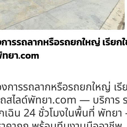
ารรถลากหรือรถยกใหญ่ เรียกใช้
พัทยา.com
การรถลากหรือรถยกใหญ่ เรียก
รถสไลด์พัทยา.com — บริการ ร
เฉิน 24 ชั่วโมงในพื้นที่ พัทย
) ราคาถูก พร้อมทีมงานมืออาชีพ