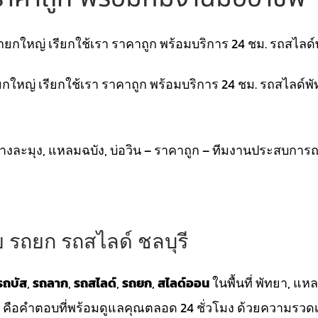
กใหญ่ เรียกใช้เรา ราคาถูก พร้อมบริการ 24 ชม. รถสไลด์
่ เรียกใช้เรา ราคาถูก พร้อมบริการ 24 ชม. รถสไลด์พัทยา
างละมุง, แหลมฉบัง, บ่อวิน – ราคาถูก – ทีมงานประสบการณ
ัย รถยก รถสไลด์ ชลบุรี
รถบัส
,
รถลาก
,
รถสไลด์
,
รถยก
,
สไลด์ออน
ในพื้นที่ พัทยา, แห
ี คือคำตอบที่พร้อมดูแลคุณตลอด 24 ชั่วโมง ด้วยความรวดเ