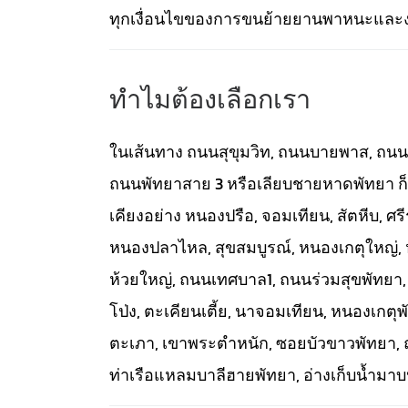
ทุกเงื่อนไขของการขนย้ายยานพาหนะและง
ทำไมต้องเลือกเรา
ในเส้นทาง ถนนสุขุมวิท, ถนนบายพาส, ถนนมอ
ถนนพัทยาสาย 3 หรือเลียบชายหาดพัทยา ก
เคียงอย่าง หนองปรือ, จอมเทียน, สัตหีบ, ศร
หนองปลาไหล, สุขสมบูรณ์, หนองเกตุใหญ่,
ห้วยใหญ่, ถนนเทศบาล1, ถนนร่วมสุขพัทยา, 
โป่ง, ตะเคียนเตี้ย, นาจอมเทียน, หนองเกตุพ
ตะเภา, เขาพระตำหนัก, ซอยบัวขาวพัทยา, 
ท่าเรือแหลมบาลีฮายพัทยา, อ่างเก็บน้ำมาบ