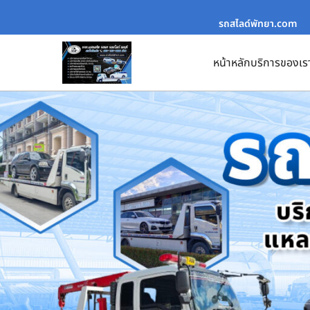
รถสไลด์พัทยา.com
หน้าหลัก
บริการของเร