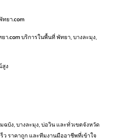
พัทยา.com
.com บริการในพื้นที่ พัทยา, บางละมุง,
์สูง
ลมฉบัง, บางละมุง, บ่อวิน และทั่วเขตจังหวัด
ร็ว ราคาถูก และทีมงานมืออาชีพที่เข้าใจ