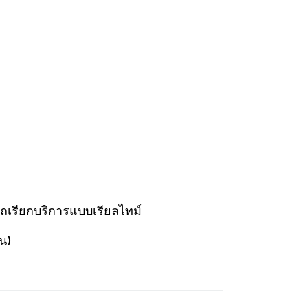
รถเรียกบริการแบบเรียลไทม์
น)