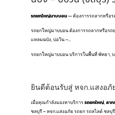
รถยกใหญ่มาบบอน
— ต้องการรถลากหรือรถย
รถยกใหญ่มาบบอน ต้องการรถลากหรือรถยกใหญ
แหลมฉบัง, บ่อวิน –…
รถยกใหญ่มาบบอน บริการในพื้นที่ พัทยา, บ
ยินดีต้อนรับสู่ หจก.แสงอภ
เมื่อคุณกำลังมองหาบริการ
รถยกใหญ่
,
ลาก
ชลบุรี – หจก.แสงอภัย รถยก รถสไลด์ ชลบุร