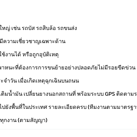
่ เช่น รถบัส รถสิบล้อ รถขนส่ง
่มีความเชี่ยวชาญเฉพาะด้าน
้งานได้ หรือถูกอุบัติเหตุ
าหนะที่ต้องการการขนย้ายอย่างปลอดภัยไม่มีรอยขีดข่วน
ะจำวัน เมื่อเกิดเหตุฉุกเฉินบนถนน
ี่ เติมน้ำมัน เปลี่ยนยางนอกสถานที่ พร้อมระบบ GPS ติดตาม
ยไปยังพื้นที่ในประเทศ รายละเอียดครบ (ทีมงานตามมาตรฐา
ยทุกงาน (ตามสัญญา)