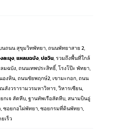
่บนถนน สุขุมวิทพัทยา, ถนนพัทยาสาย 2,
งละมุง
,
แหลมฉบัง
,
บ่อวิน
, รวมถึงพื้นที่ใกล้
หลมฉบัง, ถนนเทพประสิทธิ์, โรงโป๊ะ พัทยา,
หนองหิน, ถนนชัยพฤกษ์2, เขามะกอก, ถนน
ญาณสังวรารามวรมหาวิหาร, วิหารเซียน,
ยกเจ สัตหีบ, ฐานทัพเรือสัตหีบ, สนามบินอู่
 ซอยกอไผ่พัทยา, ซอยกรมที่ดินพัทยา,
ดยเร็ว