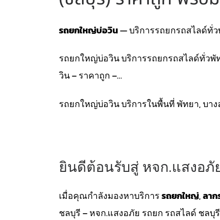
รถยกใหญ่บ่อวิน
— บริการรถยกรถสไลด์ทั่วพ
รถยกใหญ่บ่อวิน บริการรถยกรถสไลด์ทั่วพัท
วิน – ราคาถูก –…
รถยกใหญ่บ่อวิน บริการในพื้นที่ พัทยา, บา
ยินดีต้อนรับสู่ หจก.แสงอภ
เมื่อคุณกำลังมองหาบริการ
รถยกใหญ่
,
ลาก
ชลบุรี – หจก.แสงอภัย รถยก รถสไลด์ ชลบุร