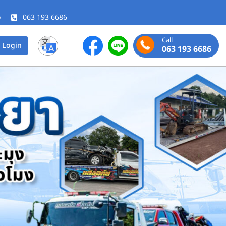
ง
063 193 6686
Call
Login
063 193 6686