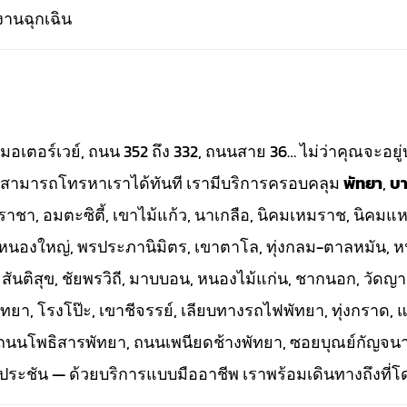
านฉุกเฉิน
เตอร์เวย์, ถนน 352 ถึง 332, ถนนสาย 36… ไม่ว่าคุณจะอยู
็สามารถโทรหาเราได้ทันที เรามีบริการครอบคลุม
พัทยา
,
บา
ีราชา, อมตะซิตี้, เขาไม้แก้ว, นาเกลือ, นิคมเหมราช, นิคมแ
 หนองใหญ่, พรประภานิมิตร, เขาตาโล, ทุ่งกลม-ตาลหมัน, 
สันติสุข, ชัยพรวิถี, มาบบอน, หนองไม้แก่น, ชากนอก, วัด
ัทยา, โรงโป๊ะ, เขาชีจรรย์, เลียบทางรถไฟพัทยา, ทุ่งกราด, แ
ถนนโพธิสารพัทยา, ถนนเพนียดช้างพัทยา, ซอยบุณย์กัญจนา,
ประชัน — ด้วยบริการแบบมืออาชีพ เราพร้อมเดินทางถึงที่โ