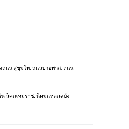
ถึงถนน สุขุมวิท, ถนนบายพาส, ถนน
ช่น นิคมเหมราช, นิคมแหลมฉบัง