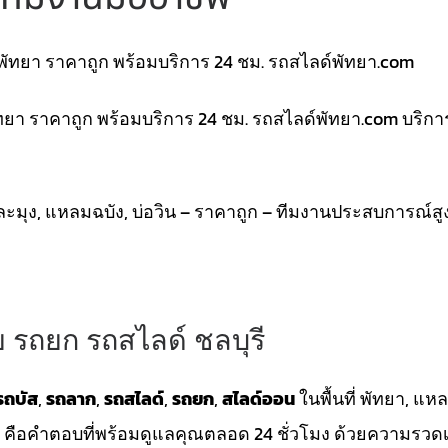
ัทยา ราคาถูก พร้อมบริการ 24 ชม. รถสไลด์พัทยา.com
ยา ราคาถูก พร้อมบริการ 24 ชม. รถสไลด์พัทยา.com บริการใน
งละมุง, แหลมฉบัง, บ่อวิน – ราคาถูก – ทีมงานประสบการณ์สู
ัย รถยก รถสไลด์ ชลบุรี
รถบัส
,
รถลาก
,
รถสไลด์
,
รถยก
,
สไลด์ออน
ในพื้นที่ พัทยา, แห
ี คือคำตอบที่พร้อมดูแลคุณตลอด 24 ชั่วโมง ด้วยความรวดเ