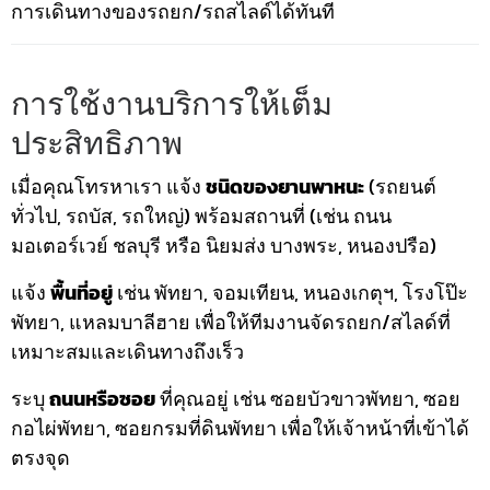
การเดินทางของรถยก/รถสไลด์ได้ทันที
การใช้งานบริการให้เต็ม
ประสิทธิภาพ
เมื่อคุณโทรหาเรา แจ้ง
ชนิดของยานพาหนะ
(รถยนต์
ทั่วไป, รถบัส, รถใหญ่) พร้อมสถานที่ (เช่น ถนน
มอเตอร์เวย์ ชลบุรี หรือ นิยมส่ง บางพระ, หนองปรือ)
แจ้ง
พื้นที่อยู่
เช่น พัทยา, จอมเทียน, หนองเกตุฯ, โรงโป๊ะ
พัทยา, แหลมบาลีฮาย เพื่อให้ทีมงานจัดรถยก/สไลด์ที่
เหมาะสมและเดินทางถึงเร็ว
ระบุ
ถนนหรือซอย
ที่คุณอยู่ เช่น ซอยบัวขาวพัทยา, ซอย
กอไผ่พัทยา, ซอยกรมที่ดินพัทยา เพื่อให้เจ้าหน้าที่เข้าได้
ตรงจุด