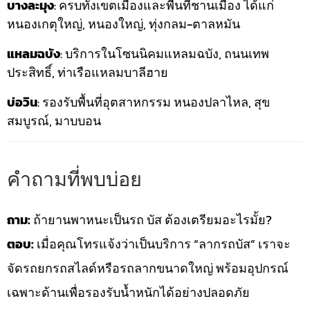
บางละมุง
: ครบทั้งเขตเมืองและพื้นที่ชานเมือง ได้แก่
หนองเกตุใหญ่, หนองใหญ่, ทุ่งกลม-ตาลหมัน
แหลมฉบัง
: บริการในโซนนิคมแหลมฉบัง, ถนนเทพ
ประสิทธิ์, ท่าเรือแหลมบาลีฮาย
บ่อวิน
: รองรับพื้นที่อุตสาหกรรม หนองปลาไหล, สุข
สมบูรณ์, มาบบอน
คำถามที่พบบ่อย
ถาม:
ถ้ายานพาหนะเป็นรถ บัส ต้องเตรียมอะไรมั้ย?
ตอบ:
เมื่อคุณโทรแจ้งว่าเป็นบริการ “ลากรถบัส” เราจะ
จัดรถยกรถสไลด์หรือรถลากขนาดใหญ่ พร้อมอุปกรณ์
เฉพาะด้านเพื่อรองรับน้ำหนักได้อย่างปลอดภัย