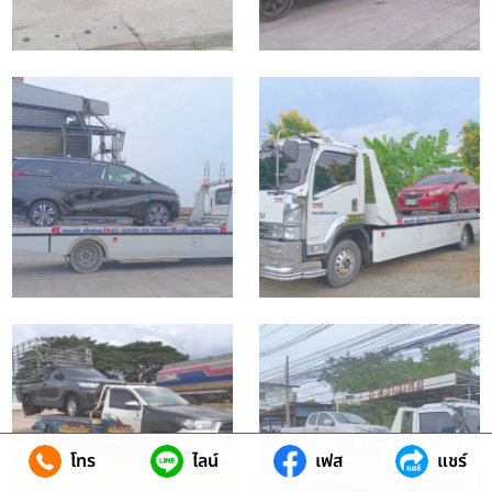
โทร
ไลน์
เฟส
แชร์