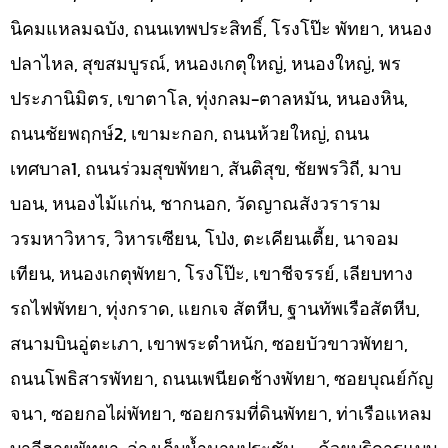
นิคมแหลมฉบัง, ถนนเทพประสิทธิ์, โรงโป๊ะ พัทยา, หนอง
ปลาไหล, สุขสมบูรณ์, หนองเกตุใหญ่, หนองใหญ่, พร
ประภานิมิตร, เขาตาโล, ทุ่งกลม-ตาลหมัน, หนองหิน,
ถนนชัยพฤกษ์2, เขามะกอก, ถนนห้วยใหญ่, ถนน
เทศบาล1, ถนนร่วมสุขพัทยา, สันติสุข, ชัยพรวิถี, มาบ
บอน, หนองไม้แก่น, ชากนอก, วัดญาณสังวราราม
วรมหาวิหาร, วิหารเซียน, โป่ง, ตะเคียนเตี้ย, นาจอม
เทียน, หนองเกตุพัทยา, โรงโป๊ะ, เขาชีจรรย์, เลียบทาง
รถไฟพัทยา, ทุ่งกราด, แยกเจ สัตหีบ, ฐานทัพเรือสัตหีบ,
สนามบินอู่ตะเภา, เขาพระตำหนัก, ซอยบัวขาวพัทยา,
ถนนโพธิสารพัทยา, ถนนเพนียดช้างพัทยา, ซอยบุณย์กัญ
จนา, ซอยกอไผ่พัทยา, ซอยกรมที่ดินพัทยา, ท่าเรือแหลม