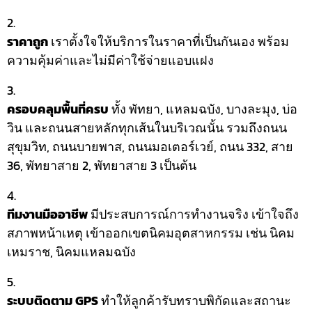
ราคาถูก
เราตั้งใจให้บริการในราคาที่เป็นกันเอง พร้อม
ความคุ้มค่าและไม่มีค่าใช้จ่ายแอบแฝง
ครอบคลุมพื้นที่ครบ
ทั้ง พัทยา, แหลมฉบัง, บางละมุง, บ่อ
วิน และถนนสายหลักทุกเส้นในบริเวณนั้น รวมถึงถนน
สุขุมวิท, ถนนบายพาส, ถนนมอเตอร์เวย์, ถนน 332, สาย
36, พัทยาสาย 2, พัทยาสาย 3 เป็นต้น
ทีมงานมืออาชีพ
มีประสบการณ์การทำงานจริง เข้าใจถึง
สภาพหน้าเหตุ เข้าออกเขตนิคมอุตสาหกรรม เช่น นิคม
เหมราช, นิคมแหลมฉบัง
ระบบติดตาม GPS
ทำให้ลูกค้ารับทราบพิกัดและสถานะ