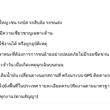
่ เช่น รถบัส รถสิบล้อ รถขนส่ง
่มีความเชี่ยวชาญเฉพาะด้าน
้งานได้ หรือถูกอุบัติเหตุ
าหนะที่ต้องการการขนย้ายอย่างปลอดภัยไม่มีรอยขีดข่วน
ะจำวัน เมื่อเกิดเหตุฉุกเฉินบนถนน
ี่ เติมน้ำมัน เปลี่ยนยางนอกสถานที่ พร้อมระบบ GPS ติดตาม
ยไปยังพื้นที่ในประเทศ รายละเอียดครบ (ทีมงานตามมาตรฐา
ยทุกงาน (ตามสัญญา)