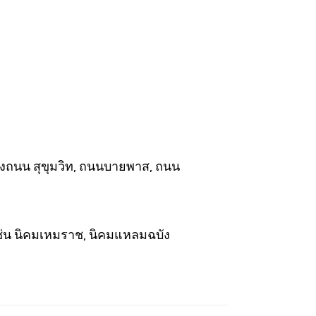
ถึงถนน สุขุมวิท, ถนนบายพาส, ถนน
ช่น นิคมเหมราช, นิคมแหลมฉบัง