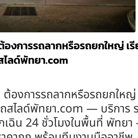
้องการรถลากหรือรถยกใหญ่ เรีย
ถสไลด์พัทยา.com
ต้องการรถลากหรือรถยกใหญ่ เร
รถสไลด์พัทยา.com — บริการ ร
เฉิน 24 ชั่วโมงในพื้นที่ พัทย
) ราคาถูก พร้อมทีมงานมืออาชีพ