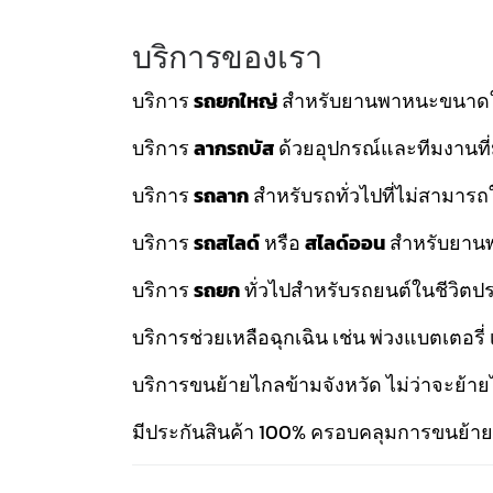
บริการของเรา
บริการ
รถยกใหญ่
สำหรับยานพาหนะขนาดใหญ
บริการ
ลากรถบัส
ด้วยอุปกรณ์และทีมงานที
บริการ
รถลาก
สำหรับรถทั่วไปที่ไม่สามารถใช
บริการ
รถสไลด์
หรือ
สไลด์ออน
สำหรับยานพ
บริการ
รถยก
ทั่วไปสำหรับรถยนต์ในชีวิตปร
บริการช่วยเหลือฉุกเฉิน เช่น พ่วงแบตเตอร
บริการขนย้ายไกลข้ามจังหวัด ไม่ว่าจะย้า
มีประกันสินค้า 100% ครอบคลุมการขนย้า