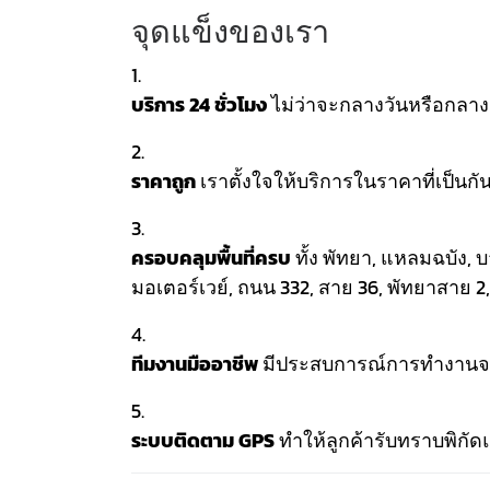
จุดแข็งของเรา
บริการ 24 ชั่วโมง
ไม่ว่าจะกลางวันหรือกลาง
ราคาถูก
เราตั้งใจให้บริการในราคาที่เป็นก
ครอบคลุมพื้นที่ครบ
ทั้ง พัทยา, แหลมฉบัง,
มอเตอร์เวย์, ถนน 332, สาย 36, พัทยาสาย 2,
ทีมงานมืออาชีพ
มีประสบการณ์การทำงานจริ
ระบบติดตาม GPS
ทำให้ลูกค้ารับทราบพิกั