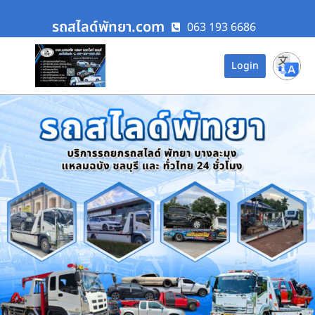
รถสไลด์พัทยา.com
063 193 6686
Login