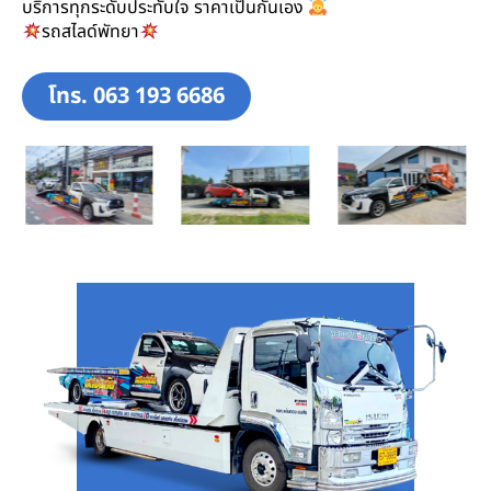
บริการทุกระดับประทับใจ ราคาเป็นกันเอง
รถสไลด์พัทยา
โทร. 063 193 6686