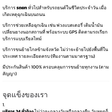
บริการ
รถยก
ทั่วไปสำหรับรถยนต์ในชีวิตประจำวัน เมื่อ
เกิดเหตุฉุกเฉินบนถนน
บริการช่วยเหลือฉุกเฉิน เช่น พ่วงแบตเตอรี่ เติมน้ำมัน
เปลี่ยนยางนอกสถานที่ พร้อมระบบ GPS ติดตามรถเรียก
บริการแบบเรียลไทม์
บริการขนย้ายไกลข้ามจังหวัด ไม่ว่าจะย้ายไปยังพื้นที่ใน
ประเทศ รายละเอียดครบ (ทีมงานตามมาตรฐาน)
มีประกันสินค้า 100% ครอบคลุมการขนย้ายทุกงาน (ตาม
สัญญา)
จุดแข็งของเรา
บริการ 24 ชั่วโมง
ไม่ว่าจะกลางวันหรือกลางคืน วันหยุดก็