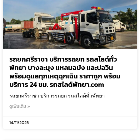
รถยกศรีราชา บริการรถยก รถสไลด์ทั่ว
พัทยา บางละมุง แหลมฉบัง และบ่อวิน
พร้อมดูแลทุกเหตุฉุกเฉิน ราคาถูก พร้อม
บริการ 24 ชม. รถสไลด์พัทยา.com
รถยกศรีราชา บริการรถยก รถสไลด์ทั่วพัทยา
ดูเพิ่มเติม »
14/11/2025