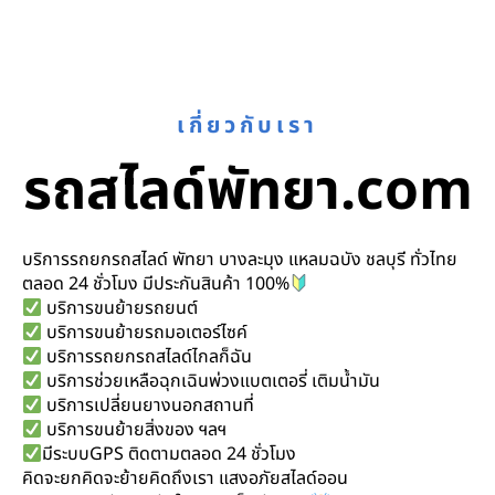
เกี่ยวกับเรา
รถสไลด์พัทยา.com
บริการรถยกรถสไลด์ พัทยา บางละมุง แหลมฉบัง ชลบุรี ทั่วไทย
ตลอด 24 ชั่วโมง มีประกันสินค้า 100%
บริการขนย้ายรถยนต์
บริการขนย้ายรถมอเตอร์ไซค์
บริการรถยกรถสไลด์ไกลก็ฉัน
บริการช่วยเหลือฉุกเฉินพ่วงแบตเตอรี่ เติมน้ำมัน
บริการเปลี่ยนยางนอกสถานที่
บริการขนย้ายสิ่งของ ฯลฯ
มีระบบGPS ติดตามตลอด 24 ชั่วโมง
คิดจะยกคิดจะย้ายคิดถึงเรา แสงอภัยสไลด์ออน