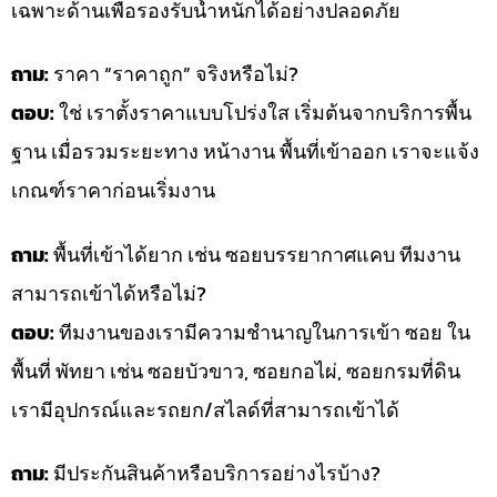
เฉพาะด้านเพื่อรองรับน้ำหนักได้อย่างปลอดภัย
ถาม:
ราคา “ราคาถูก” จริงหรือไม่?
ตอบ:
ใช่ เราตั้งราคาแบบโปร่งใส เริ่มต้นจากบริการพื้น
ฐาน เมื่อรวมระยะทาง หน้างาน พื้นที่เข้าออก เราจะแจ้ง
เกณฑ์ราคาก่อนเริ่มงาน
ถาม:
พื้นที่เข้าได้ยาก เช่น ซอยบรรยากาศแคบ ทีมงาน
สามารถเข้าได้หรือไม่?
ตอบ:
ทีมงานของเรามีความชำนาญในการเข้า ซอย ใน
พื้นที่ พัทยา เช่น ซอยบัวขาว, ซอยกอไผ่, ซอยกรมที่ดิน
เรามีอุปกรณ์และรถยก/สไลด์ที่สามารถเข้าได้
ถาม:
มีประกันสินค้าหรือบริการอย่างไรบ้าง?