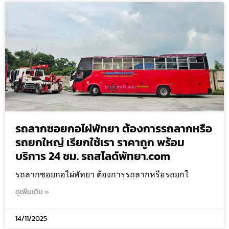
รถลากซอยกอไผ่พัทยา ต้องการรถลากหรือ
รถยกใหญ่ เรียกใช้เรา ราคาถูก พร้อม
บริการ 24 ชม. รถสไลด์พัทยา.com
รถลากซอยกอไผ่พัทยา ต้องการรถลากหรือรถยกใ
ดูเพิ่มเติม »
14/11/2025