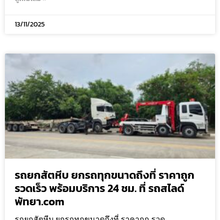
13/11/2025
รถยกสัตหีบ ยกรถทุกขนาดถึงที่ ราคาถูก
รวดเร็ว พร้อมบริการ 24 ชม. ที่ รถสไลด์
พัทยา.com
รถยกสัตหีบ ยกรถทุกขนาดถึงที่ ราคาถูก รวด