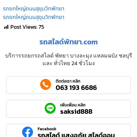
รถยกใหญ่ถนนสุขุมวิทพัทยา
รถยกใหญ่ถนนสุขุมวิทพัทยา
Post Views:
75
รถสไลด์พัทยา.com
บริการรถยกรถสไลด์ พัทยา บางละมุง แหลมฉบัง ชลบุรี
และ ทั่วไทย 24 ชั่วโมง
ติดต่อเรา คลิก
063 193 6686
เพิ่มเพื่อน คลิก
saksid888
Facebook
รถสไลด์ แสงอภัย สไลด์ออน