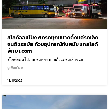
สไลด์ออนโป่ง ยกรถทุกขนาดตั้งแต่รถเล็ก
จนถึงรถบัส ด้วยอุปกรณ์ทันสมัย รถสไลด์
พัทยา.com
สไลด์ออนโป่ง ยกรถทุกขนาดตั้งแต่รถเล็กจนถ
ดูเพิ่มเติม »
14/11/2025