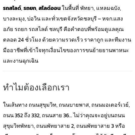
รถสไลด์
,
รถยก
,
สไลด์ออน
ในพื้นที่ พัทยา, แหลมฉบัง,
บางละมุง, บ่อวิน และทั่วเขตจังหวัดชลบุรี – หจก.แสง
อภัย รถยก รถสไลด์ ชลบุรี คือคำตอบที่พร้อมดูแลคุณ
ตลอด 24 ชั่วโมง ด้วยความรวดเร็ว ราคาถูก และทีมงาน
มืออาชีพที่เข้าใจทุกเงื่อนไขของการขนย้ายยานพาหนะ
และงานฉุกเฉิน
ทำไมต้องเลือกเรา
ในเส้นทาง ถนนสุขุมวิท, ถนนบายพาส, ถนนมอเตอร์เวย์,
ถนน 352 ถึง 332, ถนนสาย 36… ไม่ว่าคุณจะอยู่บนถนน
สุขุมวิทพัทยา, ถนนพัทยาสาย 2, ถนนพัทยาสาย 3 หรือ