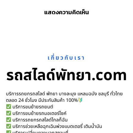
แสดงความคิดเห็น
เกี่ยวกับเรา
รถสไลด์พัทยา.com
บริการรถยกรถสไลด์ พัทยา บางละมุง แหลมฉบัง ชลบุรี ทั่วไทย
ตลอด 24 ชั่วโมง มีประกันสินค้า 100%
บริการขนย้ายรถยนต์
บริการขนย้ายรถมอเตอร์ไซค์
บริการรถยกรถสไลด์ไกลก็ฉัน
บริการช่วยเหลือฉุกเฉินพ่วงแบตเตอรี่ เติมน้ำมัน