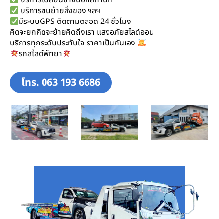
บริการเปลี่ยนยางนอกสถานที่
บริการขนย้ายสิ่งของ ฯลฯ
มีระบบGPS ติดตามตลอด 24 ชั่วโมง
คิดจะยกคิดจะย้ายคิดถึงเรา แสงอภัยสไลด์ออน
บริการทุกระดับประทับใจ ราคาเป็นกันเอง
รถสไลด์พัทยา
โทร. 063 193 6686