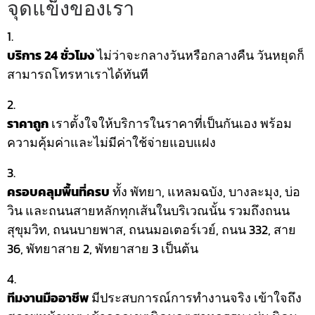
จุดแข็งของเรา
บริการ 24 ชั่วโมง
ไม่ว่าจะกลางวันหรือกลางคืน วันหยุดก็
สามารถโทรหาเราได้ทันที
ราคาถูก
เราตั้งใจให้บริการในราคาที่เป็นกันเอง พร้อม
ความคุ้มค่าและไม่มีค่าใช้จ่ายแอบแฝง
ครอบคลุมพื้นที่ครบ
ทั้ง พัทยา, แหลมฉบัง, บางละมุง, บ่อ
วิน และถนนสายหลักทุกเส้นในบริเวณนั้น รวมถึงถนน
สุขุมวิท, ถนนบายพาส, ถนนมอเตอร์เวย์, ถนน 332, สาย
36, พัทยาสาย 2, พัทยาสาย 3 เป็นต้น
ทีมงานมืออาชีพ
มีประสบการณ์การทำงานจริง เข้าใจถึง