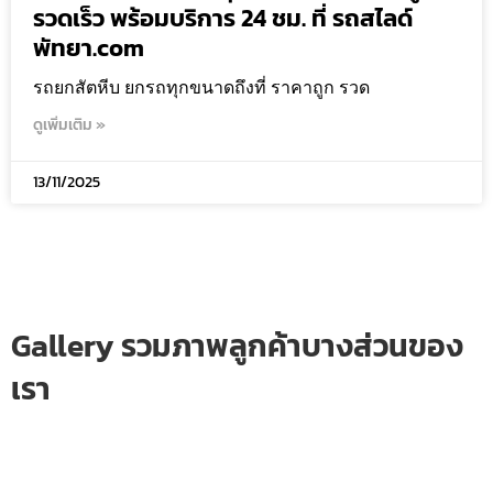
รวดเร็ว พร้อมบริการ 24 ชม. ที่ รถสไลด์
พัทยา.com
รถยกสัตหีบ ยกรถทุกขนาดถึงที่ ราคาถูก รวด
ดูเพิ่มเติม »
13/11/2025
Gallery รวมภาพลูกค้าบางส่วนของ
เรา