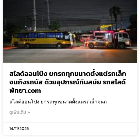
สไลด์ออนโป่ง ยกรถทุกขนาดตั้งแต่รถเล็ก
จนถึงรถบัส ด้วยอุปกรณ์ทันสมัย รถสไลด์
พัทยา.com
สไลด์ออนโป่ง ยกรถทุกขนาดตั้งแต่รถเล็กจนถ
ดูเพิ่มเติม »
14/11/2025