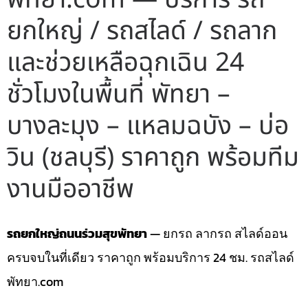
ยกใหญ่ / รถสไลด์ / รถลาก
และช่วยเหลือฉุกเฉิน 24
ชั่วโมงในพื้นที่ พัทยา –
บางละมุง – แหลมฉบัง – บ่อ
วิน (ชลบุรี) ราคาถูก พร้อมทีม
งานมืออาชีพ
รถยกใหญ่ถนนร่วมสุขพัทยา
— ยกรถ ลากรถ สไลด์ออน
ครบจบในที่เดียว ราคาถูก พร้อมบริการ 24 ชม. รถสไลด์
พัทยา.com