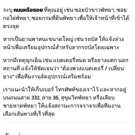
ระบุ
ถนนหรือซอย
ที่คุณอยู่ เช่น ซอยบัวขาวพัทยา, ซอย
กอไผ่พัทยา, ซอยกรมที่ดินพัทยา เพื่อให้เจ้าหน้าที่เข้าได้
ตรงจุด
หากเป็นยานพาหนะขนาดใหญ่ เช่น รถบัส ให้แจ้งล่วง
หน้าเพื่อเตรียมอุปกรณ์สำหรับลากรถบัสโดยเฉพาะ
หากมีเหตุฉุกเฉิน เช่น แบตเตอรี่หมด หรือยางแตก นอก
สถานที่ แจ้งให้ชัดเจนว่า “ต้องพ่วงแบตเตอรี่ / เปลี่ยน
ยาง” เพื่อทีมงานจัดอุปกรณ์เสริมพร้อม
เราแนะนำให้เก็บเบอร์ โทรศัพท์ของเราไว้ และหากอยู่
บนถนนสาย 332, สาย 36, สุขุมวิทพัทยา หรือเลียบ
ชายหาดพัทยา ให้แจ้งสถานะการจราจรเพื่อทีมงาน
เลือกเส้นทางที่เร็วที่สุด