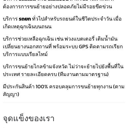
ต้องการการขนย้ายอย่างปลอดภัยไม่มีรอยขีดข่วน
บริการ
รถยก
ทั่วไปสำหรับรถยนต์ในชีวิตประจำวัน เมื่อ
เกิดเหตุฉุกเฉินบนถนน
บริการช่วยเหลือฉุกเฉิน เช่น พ่วงแบตเตอรี่ เติมน้ำมัน
เปลี่ยนยางนอกสถานที่ พร้อมระบบ GPS ติดตามรถเรียก
บริการแบบเรียลไทม์
บริการขนย้ายไกลข้ามจังหวัด ไม่ว่าจะย้ายไปยังพื้นที่ใน
ประเทศ รายละเอียดครบ (ทีมงานตามมาตรฐาน)
มีประกันสินค้า 100% ครอบคลุมการขนย้ายทุกงาน (ตาม
สัญญา)
จุดแข็งของเรา