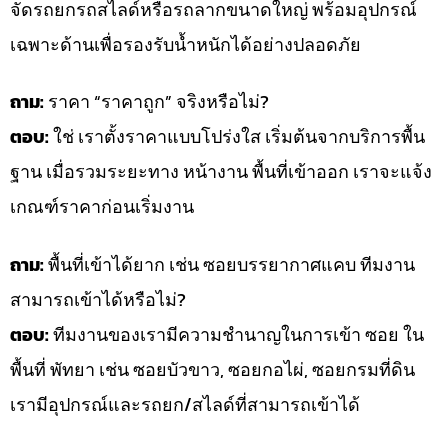
จัดรถยกรถสไลด์หรือรถลากขนาดใหญ่ พร้อมอุปกรณ์
เฉพาะด้านเพื่อรองรับน้ำหนักได้อย่างปลอดภัย
ถาม:
ราคา “ราคาถูก” จริงหรือไม่?
ตอบ:
ใช่ เราตั้งราคาแบบโปร่งใส เริ่มต้นจากบริการพื้น
ฐาน เมื่อรวมระยะทาง หน้างาน พื้นที่เข้าออก เราจะแจ้ง
เกณฑ์ราคาก่อนเริ่มงาน
ถาม:
พื้นที่เข้าได้ยาก เช่น ซอยบรรยากาศแคบ ทีมงาน
สามารถเข้าได้หรือไม่?
ตอบ:
ทีมงานของเรามีความชำนาญในการเข้า ซอย ใน
พื้นที่ พัทยา เช่น ซอยบัวขาว, ซอยกอไผ่, ซอยกรมที่ดิน
เรามีอุปกรณ์และรถยก/สไลด์ที่สามารถเข้าได้