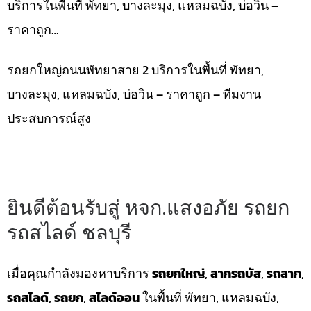
บริการในพื้นที่ พัทยา, บางละมุง, แหลมฉบัง, บ่อวิน –
ราคาถูก…
รถยกใหญ่ถนนพัทยาสาย 2 บริการในพื้นที่ พัทยา,
บางละมุง, แหลมฉบัง, บ่อวิน – ราคาถูก – ทีมงาน
ประสบการณ์สูง
ยินดีต้อนรับสู่ หจก.แสงอภัย รถยก
รถสไลด์ ชลบุรี
เมื่อคุณกำลังมองหาบริการ
รถยกใหญ่
,
ลากรถบัส
,
รถลาก
,
รถสไลด์
,
รถยก
,
สไลด์ออน
ในพื้นที่ พัทยา, แหลมฉบัง,