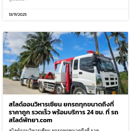
13/11/2025
สไลด์ออนวิหารเซียน ยกรถทุกขนาดถึงที่
ราคาถูก รวดเร็ว พร้อมบริการ 24 ชม. ที่ รถ
สไลด์พัทยา.com
สไลด์ออนวิหารเซียน ยกรถทุกขนาดถึงที่ ราค