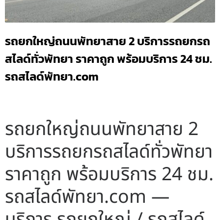
รถยกใหญ่ถนนพัทยาสาย 2 บริการรถยกรถ
สไลด์ทั่วพัทยา ราคาถูก พร้อมบริการ 24 ชม.
รถสไลด์พัทยา.com
รถยกใหญ่ถนนพัทยาสาย 2
บริการรถยกรถสไลด์ทั่วพัทยา
ราคาถูก พร้อมบริการ 24 ชม.
รถสไลด์พัทยา.com —
บริการ รถยกใหญ่ / รถสไลด์