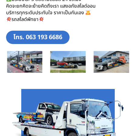
คิดจะยกคิดจะย้ายคิดถึงเรา แสงอภัยสไลด์ออน
บริการทุกระดับประทับใจ ราคาเป็นกันเอง
รถสไลด์พัทยา
โทร. 063 193 6686