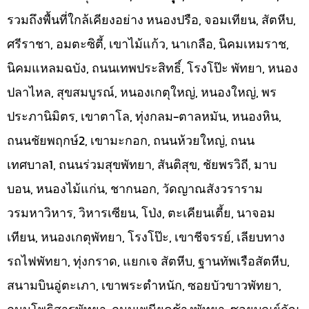
รวมถึงพื้นที่ใกล้เคียงอย่าง หนองปรือ, จอมเทียน, สัตหีบ,
ศรีราชา, อมตะซิตี้, เขาไม้แก้ว, นาเกลือ, นิคมเหมราช,
นิคมแหลมฉบัง, ถนนเทพประสิทธิ์, โรงโป๊ะ พัทยา, หนอง
ปลาไหล, สุขสมบูรณ์, หนองเกตุใหญ่, หนองใหญ่, พร
ประภานิมิตร, เขาตาโล, ทุ่งกลม-ตาลหมัน, หนองหิน,
ถนนชัยพฤกษ์2, เขามะกอก, ถนนห้วยใหญ่, ถนน
เทศบาล1, ถนนร่วมสุขพัทยา, สันติสุข, ชัยพรวิถี, มาบ
บอน, หนองไม้แก่น, ชากนอก, วัดญาณสังวราราม
วรมหาวิหาร, วิหารเซียน, โป่ง, ตะเคียนเตี้ย, นาจอม
เทียน, หนองเกตุพัทยา, โรงโป๊ะ, เขาชีจรรย์, เลียบทาง
รถไฟพัทยา, ทุ่งกราด, แยกเจ สัตหีบ, ฐานทัพเรือสัตหีบ,
สนามบินอู่ตะเภา, เขาพระตำหนัก, ซอยบัวขาวพัทยา,