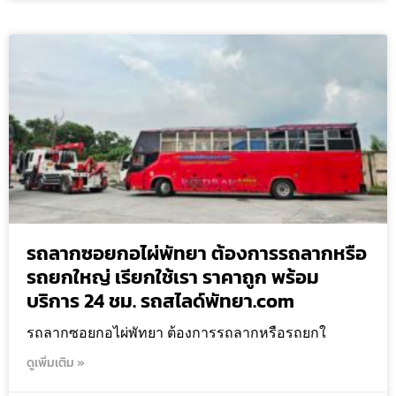
รถลากซอยกอไผ่พัทยา ต้องการรถลากหรือ
รถยกใหญ่ เรียกใช้เรา ราคาถูก พร้อม
บริการ 24 ชม. รถสไลด์พัทยา.com
รถลากซอยกอไผ่พัทยา ต้องการรถลากหรือรถยกใ
ดูเพิ่มเติม »