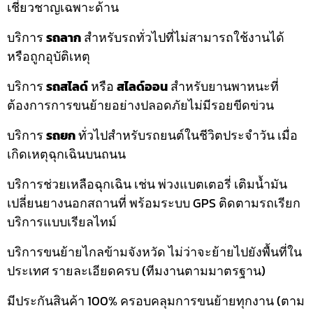
เชี่ยวชาญเฉพาะด้าน
บริการ
รถลาก
สำหรับรถทั่วไปที่ไม่สามารถใช้งานได้
หรือถูกอุบัติเหตุ
บริการ
รถสไลด์
หรือ
สไลด์ออน
สำหรับยานพาหนะที่
ต้องการการขนย้ายอย่างปลอดภัยไม่มีรอยขีดข่วน
บริการ
รถยก
ทั่วไปสำหรับรถยนต์ในชีวิตประจำวัน เมื่อ
เกิดเหตุฉุกเฉินบนถนน
บริการช่วยเหลือฉุกเฉิน เช่น พ่วงแบตเตอรี่ เติมน้ำมัน
เปลี่ยนยางนอกสถานที่ พร้อมระบบ GPS ติดตามรถเรียก
บริการแบบเรียลไทม์
บริการขนย้ายไกลข้ามจังหวัด ไม่ว่าจะย้ายไปยังพื้นที่ใน
ประเทศ รายละเอียดครบ (ทีมงานตามมาตรฐาน)
มีประกันสินค้า 100% ครอบคลุมการขนย้ายทุกงาน (ตาม