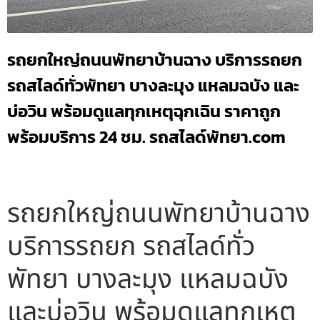
รถยกใหญ่ถนนพัทยาบ้านฉาง บริการรถยก
รถสไลด์ทั่วพัทยา บางละมุง แหลมฉบัง และ
บ่อวิน พร้อมดูแลทุกเหตุฉุกเฉิน ราคาถูก
พร้อมบริการ 24 ชม. รถสไลด์พัทยา.com
รถยกใหญ่ถนนพัทยาบ้านฉาง
บริการรถยก รถสไลด์ทั่ว
พัทยา บางละมุง แหลมฉบัง
และบ่อวิน พร้อมดูแลทุกเหตุ