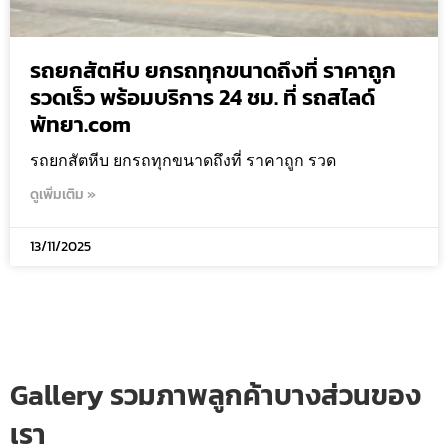
รถยกสัตหีบ ยกรถทุกขนาดถึงที่ ราคาถูก
รวดเร็ว พร้อมบริการ 24 ชม. ที่ รถสไลด์
พัทยา.com
รถยกสัตหีบ ยกรถทุกขนาดถึงที่ ราคาถูก รวด
ดูเพิ่มเติม »
13/11/2025
Gallery รวมภาพลูกค้าบางส่วนของ
เรา