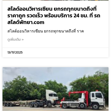
สไลด์ออนวิหารเซียน ยกรถทุกขนาดถึงที่
ราคาถูก รวดเร็ว พร้อมบริการ 24 ชม. ที่ รถ
สไลด์พัทยา.com
สไลด์ออนวิหารเซียน ยกรถทุกขนาดถึงที่ ราค
ดูเพิ่มเติม »
13/11/2025