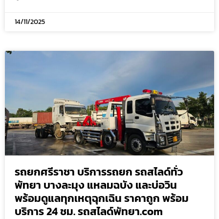
14/11/2025
รถยกศรีราชา บริการรถยก รถสไลด์ทั่ว
พัทยา บางละมุง แหลมฉบัง และบ่อวิน
พร้อมดูแลทุกเหตุฉุกเฉิน ราคาถูก พร้อม
บริการ 24 ชม. รถสไลด์พัทยา.com