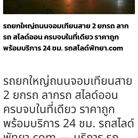
รถยกใหญ่ถนนจอมเทียนสาย 2 ยกรถ ลาก
รถ สไลด์ออน ครบจบในที่เดียว ราคาถูก
พร้อมบริการ 24 ชม. รถสไลด์พัทยา.com
รถยกใหญ่ถนนจอมเทียนสาย
2 ยกรถ ลากรถ สไลด์ออน
ครบจบในที่เดียว ราคาถูก
พร้อมบริการ 24 ชม. รถสไลด์
พัทยา.com — บริการ รถ