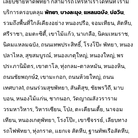
เลียบชายหาดพัทยา ก็สามารถโทรหาเราได้ทันที เรามี
บริการครอบคลุม
พัทยา
,
บางละมุง
,
แหลมฉบัง
,
บ่อวิน
,
รวมถึงพื้นที่ใกล้เคียงอย่าง หนองปรือ, จอมเทียน, สัตหีบ,
ศรีราชา, อมตะซิตี้, เขาไม้แก้ว, นาเกลือ, นิคมเหมราช,
นิคมแหลมฉบัง, ถนนเทพประสิทธิ์, โรงโป๊ะ พัทยา, หนอง
ปลาไหล, สุขสมบูรณ์, หนองเกตุใหญ่, หนองใหญ่, พร
ประภานิมิตร, เขาตาโล, ทุ่งกลม-ตาลหมัน, หนองหิน,
ถนนชัยพฤกษ์2, เขามะกอก, ถนนห้วยใหญ่, ถนน
เทศบาล1, ถนนร่วมสุขพัทยา, สันติสุข, ชัยพรวิถี, มาบ
บอน, หนองไม้แก่น, ชากนอก, วัดญาณสังวราราม
วรมหาวิหาร, วิหารเซียน, โป่ง, ตะเคียนเตี้ย, นาจอม
เทียน, หนองเกตุพัทยา, โรงโป๊ะ, เขาชีจรรย์, เลียบทาง
รถไฟพัทยา, ทุ่งกราด, แยกเจ สัตหีบ, ฐานทัพเรือสัตหีบ,