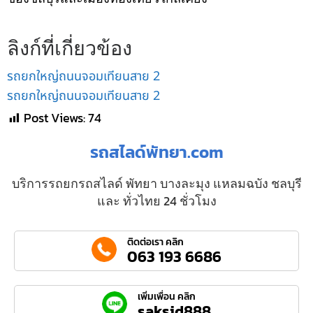
ลิงก์ที่เกี่ยวข้อง
รถยกใหญ่ถนนจอมเทียนสาย 2
รถยกใหญ่ถนนจอมเทียนสาย 2
Post Views:
74
รถสไลด์พัทยา.com
บริการรถยกรถสไลด์ พัทยา บางละมุง แหลมฉบัง ชลบุรี
และ ทั่วไทย 24 ชั่วโมง
ติดต่อเรา คลิก
063 193 6686
เพิ่มเพื่อน คลิก
saksid888