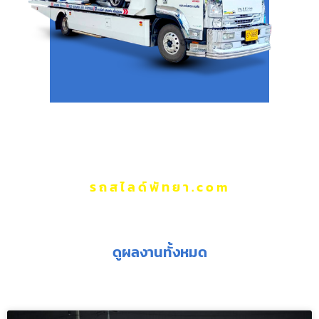
รถสไลด์พัทยา.com
ผลงานของเรา
ดูผลงานทั้งหมด