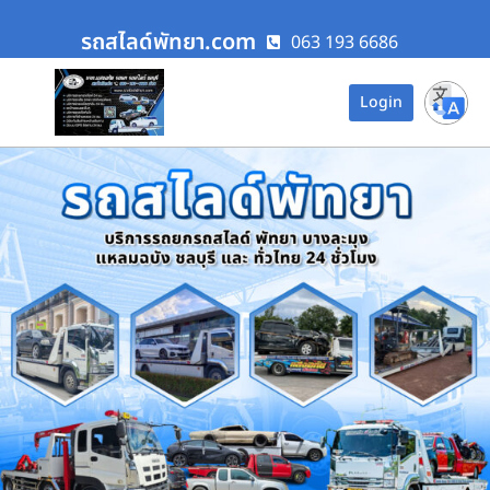
รถสไลด์พัทยา.com
063 193 6686
Login