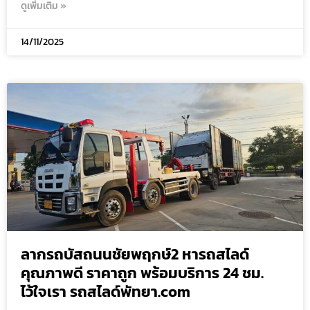
ดูเพิ่มเติม »
14/11/2025
ลากรถบัสถนนชัยพฤกษ์2 หารถสไลด์
คุณภาพดี ราคาถูก พร้อมบริการ 24 ชม.
ไว้ใจเรา รถสไลด์พัทยา.com