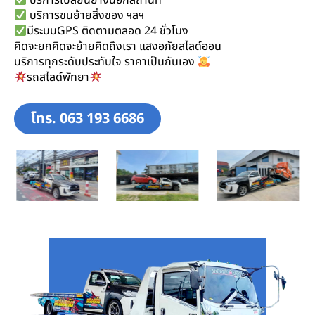
บริการเปลี่ยนยางนอกสถานที่
บริการขนย้ายสิ่งของ ฯลฯ
มีระบบGPS ติดตามตลอด 24 ชั่วโมง
คิดจะยกคิดจะย้ายคิดถึงเรา แสงอภัยสไลด์ออน
บริการทุกระดับประทับใจ ราคาเป็นกันเอง
รถสไลด์พัทยา
โทร. 063 193 6686