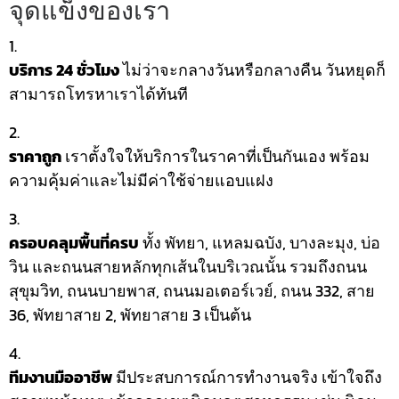
จุดแข็งของเรา
บริการ 24 ชั่วโมง
ไม่ว่าจะกลางวันหรือกลางคืน วันหยุดก็
สามารถโทรหาเราได้ทันที
ราคาถูก
เราตั้งใจให้บริการในราคาที่เป็นกันเอง พร้อม
ความคุ้มค่าและไม่มีค่าใช้จ่ายแอบแฝง
ครอบคลุมพื้นที่ครบ
ทั้ง พัทยา, แหลมฉบัง, บางละมุง, บ่อ
วิน และถนนสายหลักทุกเส้นในบริเวณนั้น รวมถึงถนน
สุขุมวิท, ถนนบายพาส, ถนนมอเตอร์เวย์, ถนน 332, สาย
36, พัทยาสาย 2, พัทยาสาย 3 เป็นต้น
ทีมงานมืออาชีพ
มีประสบการณ์การทำงานจริง เข้าใจถึง