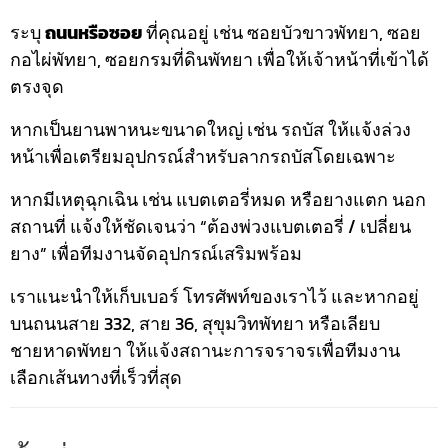
ระบุ
ถนนหรือซอย
ที่คุณอยู่ เช่น ซอยบัวขาวพัทยา, ซอย
กอไผ่พัทยา, ซอยกรมที่ดินพัทยา เพื่อให้เจ้าหน้าที่เข้าได้
ตรงจุด
หากเป็นยานพาหนะขนาดใหญ่ เช่น รถบัส ให้แจ้งล่วง
หน้าเพื่อเตรียมอุปกรณ์สำหรับลากรถบัสโดยเฉพาะ
หากมีเหตุฉุกเฉิน เช่น แบตเตอรี่หมด หรือยางแตก นอก
สถานที่ แจ้งให้ชัดเจนว่า “ต้องพ่วงแบตเตอรี่ / เปลี่ยน
ยาง” เพื่อทีมงานจัดอุปกรณ์เสริมพร้อม
เราแนะนำให้เก็บเบอร์ โทรศัพท์ของเราไว้ และหากอยู่
บนถนนสาย 332, สาย 36, สุขุมวิทพัทยา หรือเลียบ
ชายหาดพัทยา ให้แจ้งสถานะการจราจรเพื่อทีมงาน
เลือกเส้นทางที่เร็วที่สุด