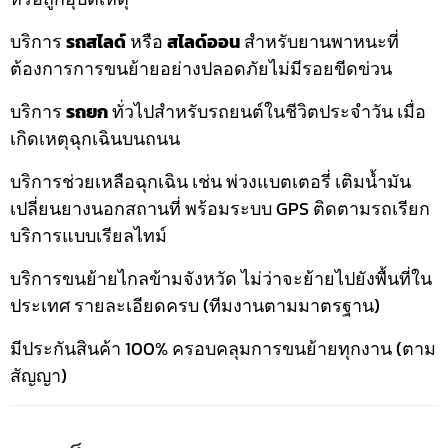
บริการ
รถสไลด์
หรือ
สไลด์ออน
สำหรับยานพาหนะที่
ต้องการการขนย้ายอย่างปลอดภัยไม่มีรอยขีดข่วน
บริการ
รถยก
ทั่วไปสำหรับรถยนต์ในชีวิตประจำวัน เมื่อ
เกิดเหตุฉุกเฉินบนถนน
บริการช่วยเหลือฉุกเฉิน เช่น พ่วงแบตเตอรี่ เติมน้ำมัน
เปลี่ยนยางนอกสถานที่ พร้อมระบบ GPS ติดตามรถเรียก
บริการแบบเรียลไทม์
บริการขนย้ายไกลข้ามจังหวัด ไม่ว่าจะย้ายไปยังพื้นที่ใน
ประเทศ รายละเอียดครบ (ทีมงานตามมาตรฐาน)
มีประกันสินค้า 100% ครอบคลุมการขนย้ายทุกงาน (ตาม
สัญญา)