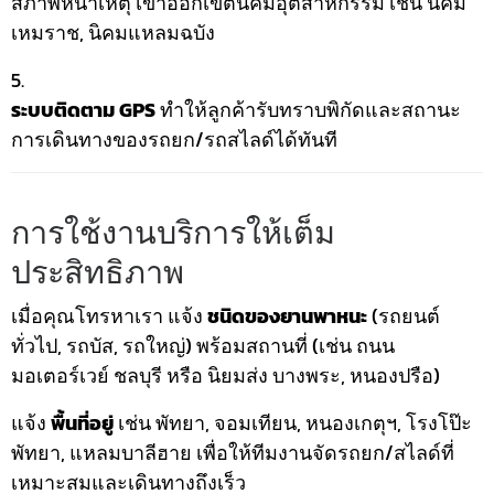
สภาพหน้าเหตุ เข้าออกเขตนิคมอุตสาหกรรม เช่น นิคม
เหมราช, นิคมแหลมฉบัง
ระบบติดตาม GPS
ทำให้ลูกค้ารับทราบพิกัดและสถานะ
การเดินทางของรถยก/รถสไลด์ได้ทันที
การใช้งานบริการให้เต็ม
ประสิทธิภาพ
เมื่อคุณโทรหาเรา แจ้ง
ชนิดของยานพาหนะ
(รถยนต์
ทั่วไป, รถบัส, รถใหญ่) พร้อมสถานที่ (เช่น ถนน
มอเตอร์เวย์ ชลบุรี หรือ นิยมส่ง บางพระ, หนองปรือ)
แจ้ง
พื้นที่อยู่
เช่น พัทยา, จอมเทียน, หนองเกตุฯ, โรงโป๊ะ
พัทยา, แหลมบาลีฮาย เพื่อให้ทีมงานจัดรถยก/สไลด์ที่
เหมาะสมและเดินทางถึงเร็ว