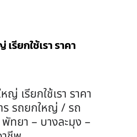
เรียกใช้เรา ราคา
่ เรียกใช้เรา ราคา
าร รถยกใหญ่ / รถ
่ พัทยา – บางละมุง –
อาชีพ