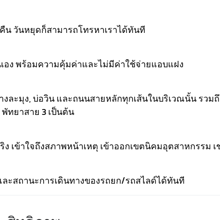
คืน วันหยุดก็สามารถโทรหาเราได้ทันที
ันเอง พร้อมความคุ้มค่าและไม่มีค่าใช้จ่ายแอบแฝง
 บางละมุง, บ่อวิน และถนนสายหลักทุกเส้นในบริเวณนั้น รวม
 พัทยาสาย 3 เป็นต้น
ง เข้าใจถึงสภาพหน้าเหตุ เข้าออกเขตนิคมอุตสาหกรรม เ
ดและสถานะการเดินทางของรถยก/รถสไลด์ได้ทันที