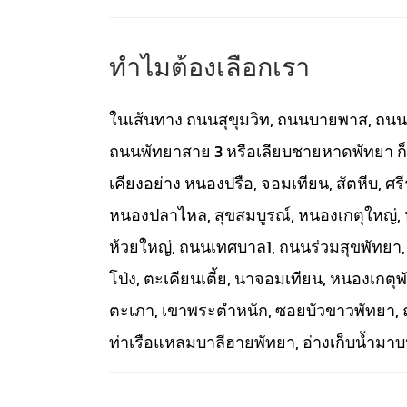
ทำไมต้องเลือกเรา
ในเส้นทาง ถนนสุขุมวิท, ถนนบายพาส, ถนนมอ
ถนนพัทยาสาย 3 หรือเลียบชายหาดพัทยา ก
เคียงอย่าง หนองปรือ, จอมเทียน, สัตหีบ, ศร
หนองปลาไหล, สุขสมบูรณ์, หนองเกตุใหญ่,
ห้วยใหญ่, ถนนเทศบาล1, ถนนร่วมสุขพัทยา, 
โป่ง, ตะเคียนเตี้ย, นาจอมเทียน, หนองเกตุพ
ตะเภา, เขาพระตำหนัก, ซอยบัวขาวพัทยา, 
ท่าเรือแหลมบาลีฮายพัทยา, อ่างเก็บน้ำมาบ