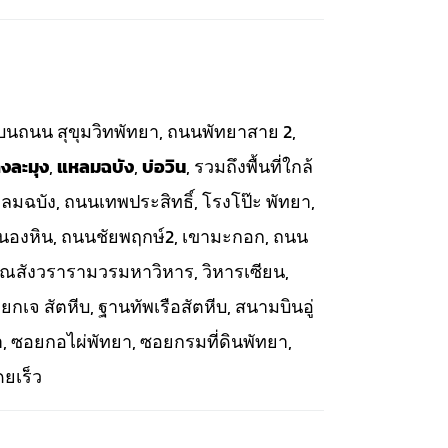
่บนถนน สุขุมวิทพัทยา, ถนนพัทยาสาย 2,
งละมุง
,
แหลมฉบัง
,
บ่อวิน
, รวมถึงพื้นที่ใกล้
หลมฉบัง, ถนนเทพประสิทธิ์, โรงโป๊ะ พัทยา,
หนองหิน, ถนนชัยพฤกษ์2, เขามะกอก, ถนน
ญาณสังวรารามวรมหาวิหาร, วิหารเซียน,
ยกเจ สัตหีบ, ฐานทัพเรือสัตหีบ, สนามบินอู่
 ซอยกอไผ่พัทยา, ซอยกรมที่ดินพัทยา,
ดยเร็ว