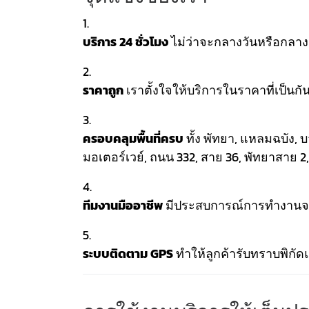
บริการ 24 ชั่วโมง
ไม่ว่าจะกลางวันหรือกลาง
ราคาถูก
เราตั้งใจให้บริการในราคาที่เป็นก
ครอบคลุมพื้นที่ครบ
ทั้ง พัทยา, แหลมฉบัง,
มอเตอร์เวย์, ถนน 332, สาย 36, พัทยาสาย 2,
ทีมงานมืออาชีพ
มีประสบการณ์การทำงานจริ
ระบบติดตาม GPS
ทำให้ลูกค้ารับทราบพิกั