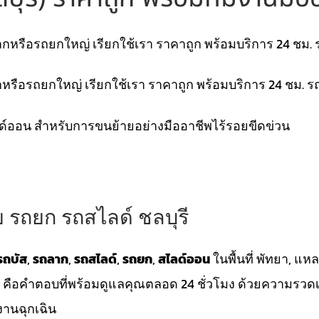
หรือรถยกใหญ่ เรียกใช้เรา ราคาถูก พร้อมบริการ 24 ชม.
ือรถยกใหญ่ เรียกใช้เรา ราคาถูก พร้อมบริการ 24 ชม. ร
์ออน สำหรับการขนย้ายอย่างมืออาชีพไร้รอยขีดข่วน
ัย รถยก รถสไลด์ ชลบุรี
รถบัส
,
รถลาก
,
รถสไลด์
,
รถยก
,
สไลด์ออน
ในพื้นที่ พัทยา, แห
ี คือคำตอบที่พร้อมดูแลคุณตลอด 24 ชั่วโมง ด้วยความรวดเ
านฉุกเฉิน