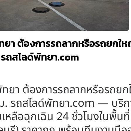
ยา ต้องการรถลากหรือรถยกใหญ่ 
. รถสไลด์พัทยา.com
ทยา ต้องการรถลากหรือรถยกใหญ
ชม. รถสไลด์พัทยา.com — บริก
หลือฉุกเฉิน 24 ชั่วโมงในพื้นที
ลบุรี) ราคาถูก พร้อมทีมงานมือ