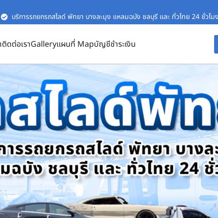
บริการรถยกรถสไลด์ พัทยา บางละมุง แหลมฉบัง ชลบุรี และ ทั่วไทย 24 ชั่วโม
า
ติดต่อเรา
Gallery
แผนที่ Map
บัญชีชำระเงิน