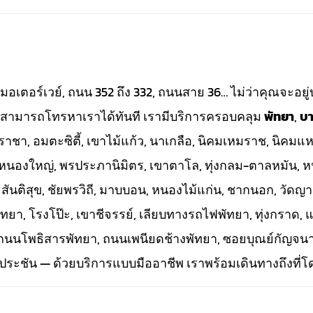
เตอร์เวย์, ถนน 352 ถึง 332, ถนนสาย 36… ไม่ว่าคุณจะอยู
็สามารถโทรหาเราได้ทันที เรามีบริการครอบคลุม
พัทยา
,
บา
ีราชา, อมตะซิตี้, เขาไม้แก้ว, นาเกลือ, นิคมเหมราช, นิคมแ
 หนองใหญ่, พรประภานิมิตร, เขาตาโล, ทุ่งกลม-ตาลหมัน, 
สันติสุข, ชัยพรวิถี, มาบบอน, หนองไม้แก่น, ชากนอก, วัด
ัทยา, โรงโป๊ะ, เขาชีจรรย์, เลียบทางรถไฟพัทยา, ทุ่งกราด, แ
ถนนโพธิสารพัทยา, ถนนเพนียดช้างพัทยา, ซอยบุณย์กัญจนา,
ประชัน — ด้วยบริการแบบมืออาชีพ เราพร้อมเดินทางถึงที่โ