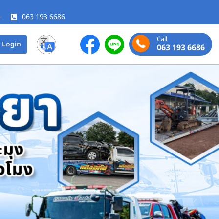
ง
063 193 6686
Call
Login
063 193 6686