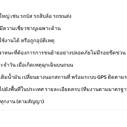
่ เช่น รถบัส รถสิบล้อ รถขนส่ง
่มีความเชี่ยวชาญเฉพาะด้าน
้งานได้ หรือถูกอุบัติเหตุ
าหนะที่ต้องการการขนย้ายอย่างปลอดภัยไม่มีรอยขีดข่วน
ะจำวัน เมื่อเกิดเหตุฉุกเฉินบนถนน
ี่ เติมน้ำมัน เปลี่ยนยางนอกสถานที่ พร้อมระบบ GPS ติดตาม
ยไปยังพื้นที่ในประเทศ รายละเอียดครบ (ทีมงานตามมาตรฐา
ยทุกงาน (ตามสัญญา)