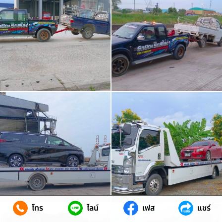
โทร
ไลน์
เฟส
แชร์