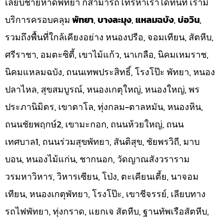
เลียบชายหาดพัทยา ก็สามารถโทรหาเราได้ทันที เรามี
บริการครอบคลุม
พัทยา
,
บางละมุง
,
แหลมฉบัง
,
บ่อวิน
,
รวมถึงพื้นที่ใกล้เคียงอย่าง หนองปรือ, จอมเทียน, สัตหีบ,
ศรีราชา, อมตะซิตี้, เขาไม้แก้ว, นาเกลือ, นิคมเหมราช,
นิคมแหลมฉบัง, ถนนเทพประสิทธิ์, โรงโป๊ะ พัทยา, หนอง
ปลาไหล, สุขสมบูรณ์, หนองเกตุใหญ่, หนองใหญ่, พร
ประภานิมิตร, เขาตาโล, ทุ่งกลม-ตาลหมัน, หนองหิน,
ถนนชัยพฤกษ์2, เขามะกอก, ถนนห้วยใหญ่, ถนน
เทศบาล1, ถนนร่วมสุขพัทยา, สันติสุข, ชัยพรวิถี, มาบ
บอน, หนองไม้แก่น, ชากนอก, วัดญาณสังวราราม
วรมหาวิหาร, วิหารเซียน, โป่ง, ตะเคียนเตี้ย, นาจอม
เทียน, หนองเกตุพัทยา, โรงโป๊ะ, เขาชีจรรย์, เลียบทาง
รถไฟพัทยา, ทุ่งกราด, แยกเจ สัตหีบ, ฐานทัพเรือสัตหีบ,