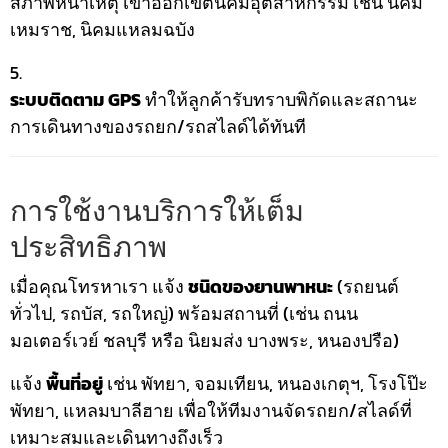
สภาพหน้าเหตุ เข้าออกเขตนิคมอุตสาหกรรม เช่น นิคม
เหมราช, นิคมแหลมฉบัง
ระบบติดตาม GPS
ทำให้ลูกค้ารับทราบพิกัดและสถานะ
การเดินทางของรถยก/รถสไลด์ได้ทันที
การใช้งานบริการให้เต็ม
ประสิทธิภาพ
เมื่อคุณโทรหาเรา แจ้ง
ชนิดของยานพาหนะ
(รถยนต์
ทั่วไป, รถบัส, รถใหญ่) พร้อมสถานที่ (เช่น ถนน
มอเตอร์เวย์ ชลบุรี หรือ นิยมส่ง บางพระ, หนองปรือ)
แจ้ง
พื้นที่อยู่
เช่น พัทยา, จอมเทียน, หนองเกตุฯ, โรงโป๊ะ
พัทยา, แหลมบาลีฮาย เพื่อให้ทีมงานจัดรถยก/สไลด์ที่
เหมาะสมและเดินทางถึงเร็ว