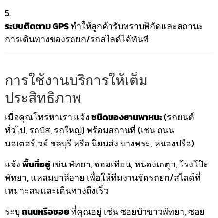
ระบบติดตาม GPS
ทำให้ลูกค้ารับทราบพิกัดและสถานะ
การเดินทางของรถยก/รถสไลด์ได้ทันที
การใช้งานบริการให้เต็ม
ประสิทธิภาพ
เมื่อคุณโทรหาเรา แจ้ง
ชนิดของยานพาหนะ
(รถยนต์
ทั่วไป, รถบัส, รถใหญ่) พร้อมสถานที่ (เช่น ถนน
มอเตอร์เวย์ ชลบุรี หรือ นิยมส่ง บางพระ, หนองปรือ)
แจ้ง
พื้นที่อยู่
เช่น พัทยา, จอมเทียน, หนองเกตุฯ, โรงโป๊ะ
พัทยา, แหลมบาลีฮาย เพื่อให้ทีมงานจัดรถยก/สไลด์ที่
เหมาะสมและเดินทางถึงเร็ว
ระบุ
ถนนหรือซอย
ที่คุณอยู่ เช่น ซอยบัวขาวพัทยา, ซอย