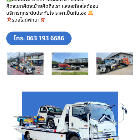
คิดจะยกคิดจะย้ายคิดถึงเรา แสงอภัยสไลด์ออน
บริการทุกระดับประทับใจ ราคาเป็นกันเอง
รถสไลด์พัทยา
โทร. 063 193 6686