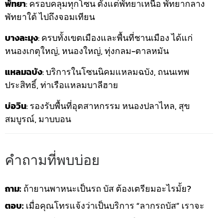
พัทยา
: ครอบคลุมทุกโซน ตั้งแต่พัทยาเหนือ พัทยากลาง
พัทยาใต้ ไปถึงจอมเทียน
บางละมุง
: ครบทั้งเขตเมืองและพื้นที่ชานเมือง ได้แก่
หนองเกตุใหญ่, หนองใหญ่, ทุ่งกลม-ตาลหมัน
แหลมฉบัง
: บริการในโซนนิคมแหลมฉบัง, ถนนเทพ
ประสิทธิ์, ท่าเรือแหลมบาลีฮาย
บ่อวิน
: รองรับพื้นที่อุตสาหกรรม หนองปลาไหล, สุข
สมบูรณ์, มาบบอน
คำถามที่พบบ่อย
ถาม:
ถ้ายานพาหนะเป็นรถ บัส ต้องเตรียมอะไรมั้ย?
ตอบ:
เมื่อคุณโทรแจ้งว่าเป็นบริการ “ลากรถบัส” เราจะ