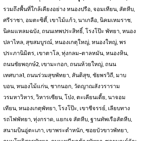
รวมถึงพื้นที่ใกล้เคียงอย่าง หนองปรือ, จอมเทียน, สัตหีบ,
ศรีราชา, อมตะซิตี้, เขาไม้แก้ว, นาเกลือ, นิคมเหมราช,
นิคมแหลมฉบัง, ถนนเทพประสิทธิ์, โรงโป๊ะ พัทยา, หนอง
ปลาไหล, สุขสมบูรณ์, หนองเกตุใหญ่, หนองใหญ่, พร
ประภานิมิตร, เขาตาโล, ทุ่งกลม-ตาลหมัน, หนองหิน,
ถนนชัยพฤกษ์2, เขามะกอก, ถนนห้วยใหญ่, ถนน
เทศบาล1, ถนนร่วมสุขพัทยา, สันติสุข, ชัยพรวิถี, มาบ
บอน, หนองไม้แก่น, ชากนอก, วัดญาณสังวราราม
วรมหาวิหาร, วิหารเซียน, โป่ง, ตะเคียนเตี้ย, นาจอม
เทียน, หนองเกตุพัทยา, โรงโป๊ะ, เขาชีจรรย์, เลียบทาง
รถไฟพัทยา, ทุ่งกราด, แยกเจ สัตหีบ, ฐานทัพเรือสัตหีบ,
สนามบินอู่ตะเภา, เขาพระตำหนัก, ซอยบัวขาวพัทยา,