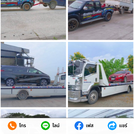
โทร
ไลน์
เฟส
แชร์