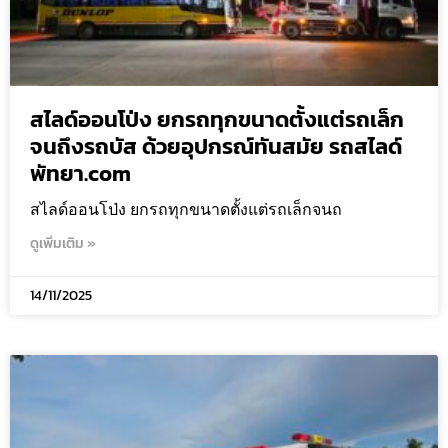
สไลด์ออนโป่ง ยกรถทุกขนาดตั้งแต่รถเล็ก
จนถึงรถบัส ด้วยอุปกรณ์ทันสมัย รถสไลด์
พัทยา.com
สไลด์ออนโป่ง ยกรถทุกขนาดตั้งแต่รถเล็กจนถ
ดูเพิ่มเติม »
14/11/2025