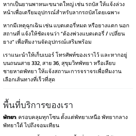
หากเป็นยานพาหนะขนาดใหญ่ เช่น รถบัส ให้แจ้งล่วง
หน้าเพื่อเตรียมอุปกรณ์สำหรับลากรถบัสโดยเฉพาะ
หากมีเหตุฉุกเฉิน เช่น แบตเตอรี่หมด หรือยางแตก นอก
สถานที่ แจ้งให้ชัดเจนว่า “ต้องพ่วงแบตเตอรี่ / เปลี่ยน
ยาง” เพื่อทีมงานจัดอุปกรณ์เสริมพร้อม
เราแนะนำให้เก็บเบอร์ โทรศัพท์ของเราไว้ และหากอยู่
บนถนนสาย 332, สาย 36, สุขุมวิทพัทยา หรือเลียบ
ชายหาดพัทยา ให้แจ้งสถานะการจราจรเพื่อทีมงาน
เลือกเส้นทางที่เร็วที่สุด
พื้นที่บริการของเรา
พัทยา
: ครอบคลุมทุกโซน ตั้งแต่พัทยาเหนือ พัทยากลาง
พัทยาใต้ ไปถึงจอมเทียน