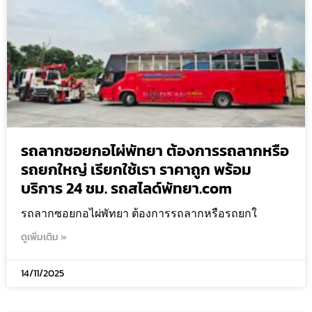
รถลากซอยกอไผ่พัทยา ต้องการรถลากหรือ
รถยกใหญ่ เรียกใช้เรา ราคาถูก พร้อม
บริการ 24 ชม. รถสไลด์พัทยา.com
รถลากซอยกอไผ่พัทยา ต้องการรถลากหรือรถยกใ
ดูเพิ่มเติม »
14/11/2025