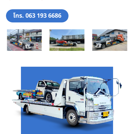
โทร. 063 193 6686