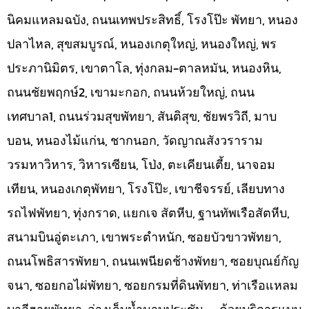
นิคมแหลมฉบัง, ถนนเทพประสิทธิ์, โรงโป๊ะ พัทยา, หนอง
ปลาไหล, สุขสมบูรณ์, หนองเกตุใหญ่, หนองใหญ่, พร
ประภานิมิตร, เขาตาโล, ทุ่งกลม-ตาลหมัน, หนองหิน,
ถนนชัยพฤกษ์2, เขามะกอก, ถนนห้วยใหญ่, ถนน
เทศบาล1, ถนนร่วมสุขพัทยา, สันติสุข, ชัยพรวิถี, มาบ
บอน, หนองไม้แก่น, ชากนอก, วัดญาณสังวราราม
วรมหาวิหาร, วิหารเซียน, โป่ง, ตะเคียนเตี้ย, นาจอม
เทียน, หนองเกตุพัทยา, โรงโป๊ะ, เขาชีจรรย์, เลียบทาง
รถไฟพัทยา, ทุ่งกราด, แยกเจ สัตหีบ, ฐานทัพเรือสัตหีบ,
สนามบินอู่ตะเภา, เขาพระตำหนัก, ซอยบัวขาวพัทยา,
ถนนโพธิสารพัทยา, ถนนเพนียดช้างพัทยา, ซอยบุณย์กัญ
จนา, ซอยกอไผ่พัทยา, ซอยกรมที่ดินพัทยา, ท่าเรือแหลม