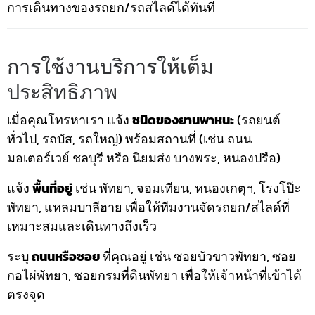
การเดินทางของรถยก/รถสไลด์ได้ทันที
การใช้งานบริการให้เต็ม
ประสิทธิภาพ
เมื่อคุณโทรหาเรา แจ้ง
ชนิดของยานพาหนะ
(รถยนต์
ทั่วไป, รถบัส, รถใหญ่) พร้อมสถานที่ (เช่น ถนน
มอเตอร์เวย์ ชลบุรี หรือ นิยมส่ง บางพระ, หนองปรือ)
แจ้ง
พื้นที่อยู่
เช่น พัทยา, จอมเทียน, หนองเกตุฯ, โรงโป๊ะ
พัทยา, แหลมบาลีฮาย เพื่อให้ทีมงานจัดรถยก/สไลด์ที่
เหมาะสมและเดินทางถึงเร็ว
ระบุ
ถนนหรือซอย
ที่คุณอยู่ เช่น ซอยบัวขาวพัทยา, ซอย
กอไผ่พัทยา, ซอยกรมที่ดินพัทยา เพื่อให้เจ้าหน้าที่เข้าได้
ตรงจุด