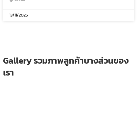
13/11/2025
Gallery รวมภาพลูกค้าบางส่วนของ
เรา