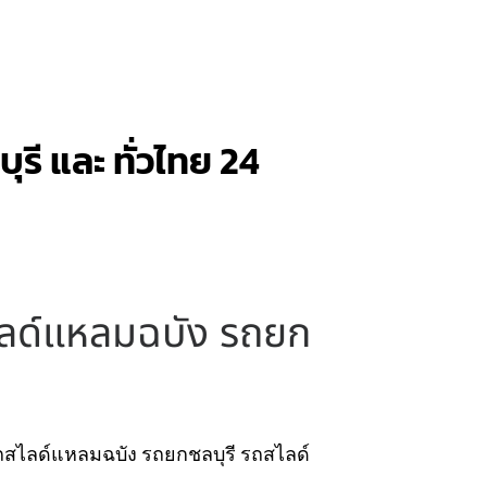
ี และ ทั่วไทย 24
ไลด์แหลมฉบัง รถยก
สไลด์แหลมฉบัง รถยกชลบุรี รถสไลด์