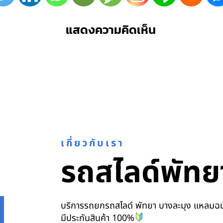
แสดงความคิดเห็น
เกี่ยวกับเรา
รถสไลด์พัท
บริการรถยกรถสไลด์ พัทยา บางละมุง แหลมฉบัง
มีประกันสินค้า 100%