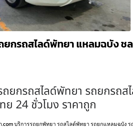
ยกรถสไลด์พัทยา แหลมฉบัง ชลบุร
รรถยกรถสไลด์พัทยา รถยกรถส
ไทย 24 ชั่วโมง ราคาถูก
ยา.com บริการรถยกพัทยา รถสไลด์พัทยา รถยกแหลมฉบัง รถ