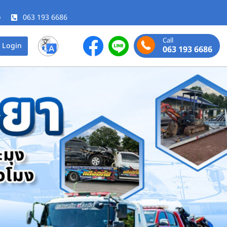
ง
063 193 6686
Call
Login
063 193 6686