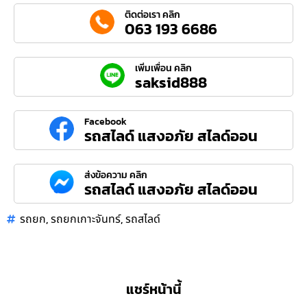
ติดต่อเรา คลิก
063 193 6686
เพิ่มเพื่อน คลิก
saksid888
Facebook
รถสไลด์ แสงอภัย สไลด์ออน
ส่งข้อความ คลิก
รถสไลด์ แสงอภัย สไลด์ออน
,
,
รถยก
รถยกเกาะจันทร์
รถสไลด์
แชร์หน้านี้