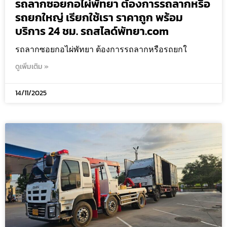
รถลากซอยกอไผ่พัทยา ต้องการรถลากหรือ
รถยกใหญ่ เรียกใช้เรา ราคาถูก พร้อม
บริการ 24 ชม. รถสไลด์พัทยา.com
รถลากซอยกอไผ่พัทยา ต้องการรถลากหรือรถยกใ
ดูเพิ่มเติม »
14/11/2025