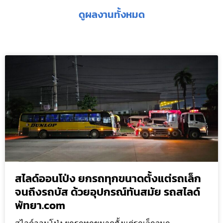
ดูผลงานทั้งหมด
สไลด์ออนโป่ง ยกรถทุกขนาดตั้งแต่รถเล็ก
จนถึงรถบัส ด้วยอุปกรณ์ทันสมัย รถสไลด์
พัทยา.com