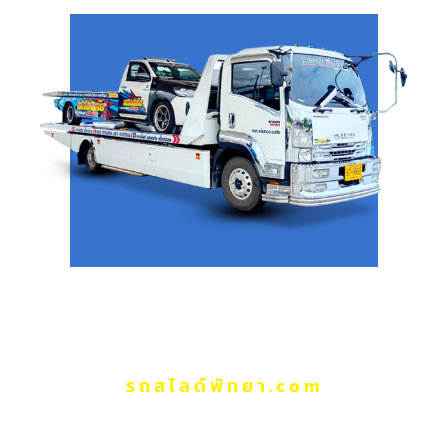
รถสไลด์พัทยา.com
ผลงานของเรา