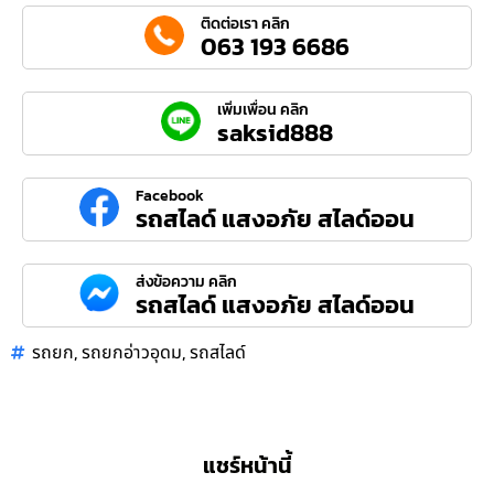
ติดต่อเรา คลิก
063 193 6686
เพิ่มเพื่อน คลิก
saksid888
Facebook
รถสไลด์ แสงอภัย สไลด์ออน
ส่งข้อความ คลิก
รถสไลด์ แสงอภัย สไลด์ออน
,
,
รถยก
รถยกอ่าวอุดม​
รถสไลด์
แชร์หน้านี้