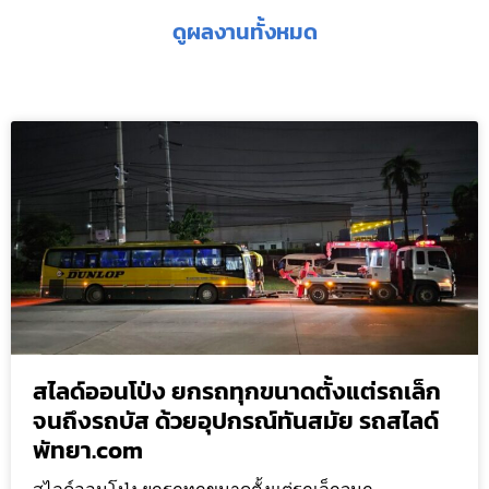
ดูผลงานทั้งหมด
สไลด์ออนโป่ง ยกรถทุกขนาดตั้งแต่รถเล็ก
จนถึงรถบัส ด้วยอุปกรณ์ทันสมัย รถสไลด์
พัทยา.com