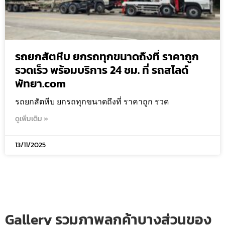
รถยกสัตหีบ ยกรถทุกขนาดถึงที่ ราคาถูก
รวดเร็ว พร้อมบริการ 24 ชม. ที่ รถสไลด์
พัทยา.com
รถยกสัตหีบ ยกรถทุกขนาดถึงที่ ราคาถูก รวด
ดูเพิ่มเติม »
13/11/2025
Gallery รวมภาพลูกค้าบางส่วนของ