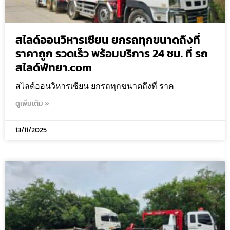
สไลด์ออนวิหารเซียน ยกรถทุกขนาดถึงที่
ราคาถูก รวดเร็ว พร้อมบริการ 24 ชม. ที่ รถ
สไลด์พัทยา.com
สไลด์ออนวิหารเซียน ยกรถทุกขนาดถึงที่ ราค
ดูเพิ่มเติม »
13/11/2025