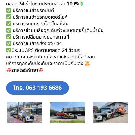
ตลอด 24 ชั่วโมง มีประกันสินค้า 100%
บริการขนย้ายรถยนต์
บริการขนย้ายรถมอเตอร์ไซค์
บริการรถยกรถสไลด์ไกลก็ฉัน
บริการช่วยเหลือฉุกเฉินพ่วงแบตเตอรี่ เติมน้ำมัน
บริการเปลี่ยนยางนอกสถานที่
บริการขนย้ายสิ่งของ ฯลฯ
มีระบบGPS ติดตามตลอด 24 ชั่วโมง
คิดจะยกคิดจะย้ายคิดถึงเรา แสงอภัยสไลด์ออน
บริการทุกระดับประทับใจ ราคาเป็นกันเอง
รถสไลด์พัทยา
โทร. 063 193 6686