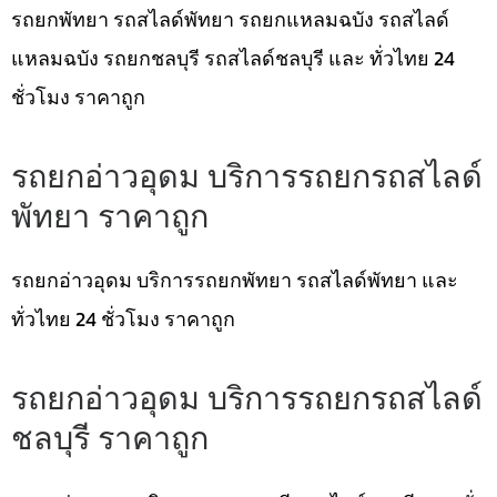
รถยกพัทยา รถสไลด์พัทยา รถยกแหลมฉบัง รถสไลด์
แหลมฉบัง รถยกชลบุรี รถสไลด์ชลบุรี และ ทั่วไทย 24
ชั่วโมง ราคาถูก
รถยกอ่าวอุดม​ บริการรถยกรถสไลด์
พัทยา ราคาถูก
รถยกอ่าวอุดม​ บริการรถยกพัทยา รถสไลด์พัทยา และ
ทั่วไทย 24 ชั่วโมง ราคาถูก
รถยกอ่าวอุดม​ บริการรถยกรถสไลด์
ชลบุรี ราคาถูก