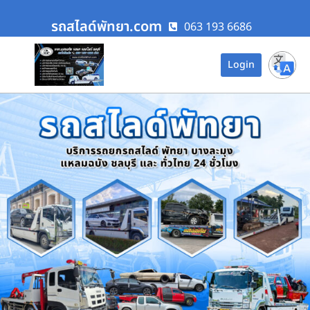
รถสไลด์พัทยา.com
063 193 6686
Login