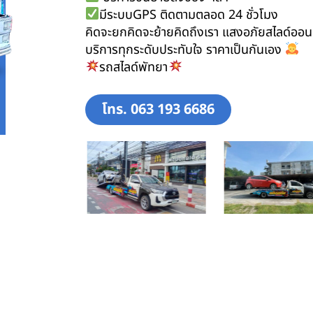
มีระบบGPS ติดตามตลอด 24 ชั่วโมง
คิดจะยกคิดจะย้ายคิดถึงเรา แสงอภัยสไลด์ออน
บริการทุกระดับประทับใจ ราคาเป็นกันเอง
รถสไลด์พัทยา
โทร. 063 193 6686