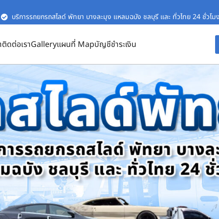
บริการรถยกรถสไลด์ พัทยา บางละมุง แหลมฉบัง ชลบุรี และ ทั่วไทย 24 ชั่วโม
า
ติดต่อเรา
Gallery
แผนที่ Map
บัญชีชำระเงิน