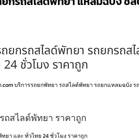
ถยกรถสไลด์พัทยา แหลมฉบัง ชลบุร
ารรถยกรถสไลด์พัทยา รถยกรถส
ย 24 ชั่วโมง ราคาถูก
ยา.com บริการรถยกพัทยา รถสไลด์พัทยา รถยกแหลมฉบัง ร
กรถสไลด์พัทยา ราคาถูก
ทยา และ ทั่วไทย 24 ชั่วโมง ราคาถูก