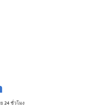
m
ย 24 ชั่วโมง