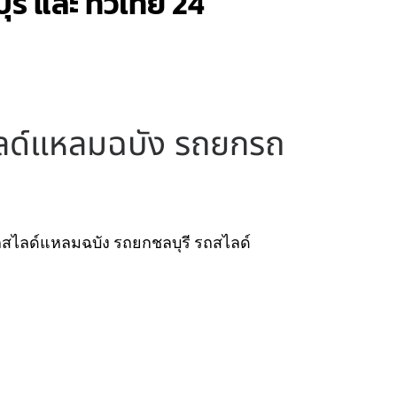
ี และ ทั่วไทย 24
ไลด์แหลมฉบัง รถยกรถ
ถสไลด์แหลมฉบัง รถยกชลบุรี รถสไลด์