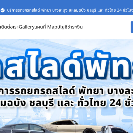
บริการรถยกรถสไลด์ พัทยา บางละมุง แหลมฉบัง ชลบุรี และ ทั่วไทย 24 ชั่วโม
า
ติดต่อเรา
Gallery
แผนที่ Map
บัญชีชำระเงิน