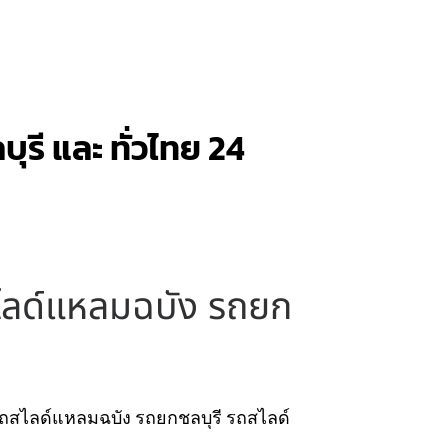
ี และ ทั่วไทย 24
ไลด์แหลมฉบัง รถยก
ถสไลด์แหลมฉบัง รถยกชลบุรี รถสไลด์