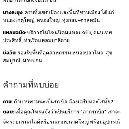
บางละมุง
: ครบทั้งเขตเมืองและพื้นที่ชานเมือง ได้แก่
หนองเกตุใหญ่, หนองใหญ่, ทุ่งกลม-ตาลหมัน
แหลมฉบัง
: บริการในโซนนิคมแหลมฉบัง, ถนนเทพ
ประสิทธิ์, ท่าเรือแหลมบาลีฮาย
บ่อวิน
: รองรับพื้นที่อุตสาหกรรม หนองปลาไหล, สุข
สมบูรณ์, มาบบอน
คำถามที่พบบ่อย
ถาม:
ถ้ายานพาหนะเป็นรถ บัส ต้องเตรียมอะไรมั้ย?
ตอบ:
เมื่อคุณโทรแจ้งว่าเป็นบริการ “ลากรถบัส” เราจะ
จัดรถยกรถสไลด์หรือรถลากขนาดใหญ่ พร้อมอุปกรณ์