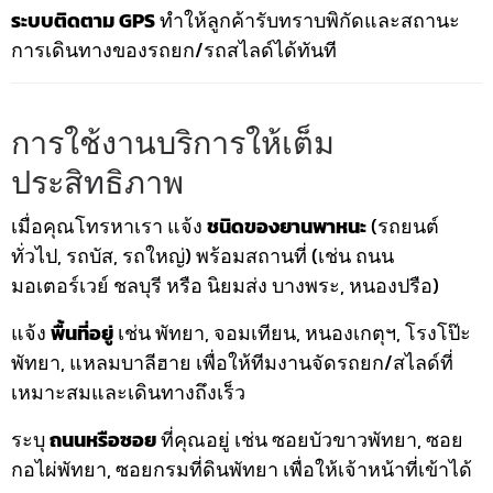
ระบบติดตาม GPS
ทำให้ลูกค้ารับทราบพิกัดและสถานะ
การเดินทางของรถยก/รถสไลด์ได้ทันที
การใช้งานบริการให้เต็ม
ประสิทธิภาพ
เมื่อคุณโทรหาเรา แจ้ง
ชนิดของยานพาหนะ
(รถยนต์
ทั่วไป, รถบัส, รถใหญ่) พร้อมสถานที่ (เช่น ถนน
มอเตอร์เวย์ ชลบุรี หรือ นิยมส่ง บางพระ, หนองปรือ)
แจ้ง
พื้นที่อยู่
เช่น พัทยา, จอมเทียน, หนองเกตุฯ, โรงโป๊ะ
พัทยา, แหลมบาลีฮาย เพื่อให้ทีมงานจัดรถยก/สไลด์ที่
เหมาะสมและเดินทางถึงเร็ว
ระบุ
ถนนหรือซอย
ที่คุณอยู่ เช่น ซอยบัวขาวพัทยา, ซอย
กอไผ่พัทยา, ซอยกรมที่ดินพัทยา เพื่อให้เจ้าหน้าที่เข้าได้