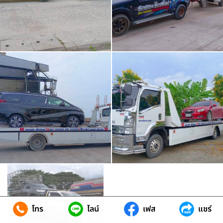
โทร
ไลน์
เฟส
แชร์