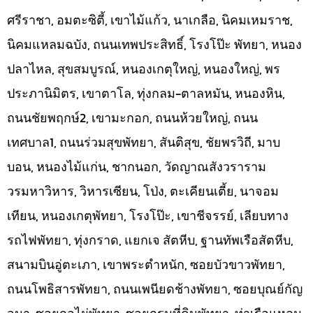
ศรีราชา, อมตะซิตี้, เขาไม้แก้ว, นาเกลือ, นิคมเหมราช,
นิคมแหลมฉบัง, ถนนเทพประสิทธิ์, โรงโป๊ะ พัทยา, หนอง
ปลาไหล, สุขสมบูรณ์, หนองเกตุใหญ่, หนองใหญ่, พร
ประภานิมิตร, เขาตาโล, ทุ่งกลม-ตาลหมัน, หนองหิน,
ถนนชัยพฤกษ์2, เขามะกอก, ถนนห้วยใหญ่, ถนน
เทศบาล1, ถนนร่วมสุขพัทยา, สันติสุข, ชัยพรวิถี, มาบ
บอน, หนองไม้แก่น, ชากนอก, วัดญาณสังวราราม
วรมหาวิหาร, วิหารเซียน, โป่ง, ตะเคียนเตี้ย, นาจอม
เทียน, หนองเกตุพัทยา, โรงโป๊ะ, เขาชีจรรย์, เลียบทาง
รถไฟพัทยา, ทุ่งกราด, แยกเจ สัตหีบ, ฐานทัพเรือสัตหีบ,
สนามบินอู่ตะเภา, เขาพระตำหนัก, ซอยบัวขาวพัทยา,
ถนนโพธิสารพัทยา, ถนนเพนียดช้างพัทยา, ซอยบุณย์กัญ