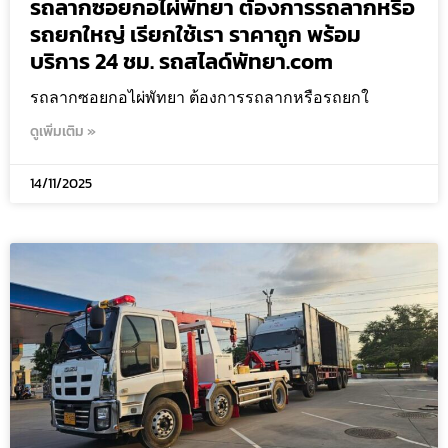
รถลากซอยกอไผ่พัทยา ต้องการรถลากหรือ
รถยกใหญ่ เรียกใช้เรา ราคาถูก พร้อม
บริการ 24 ชม. รถสไลด์พัทยา.com
รถลากซอยกอไผ่พัทยา ต้องการรถลากหรือรถยกใ
ดูเพิ่มเติม »
14/11/2025