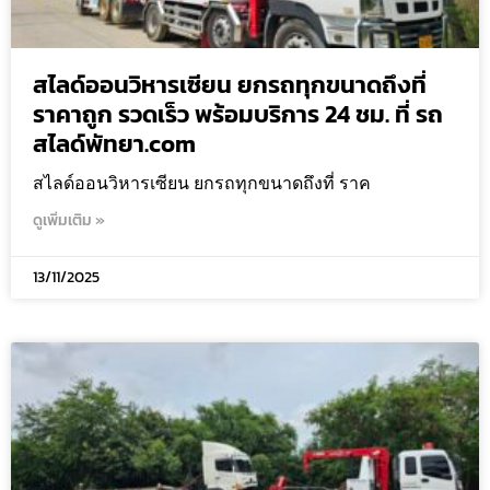
สไลด์ออนวิหารเซียน ยกรถทุกขนาดถึงที่
ราคาถูก รวดเร็ว พร้อมบริการ 24 ชม. ที่ รถ
สไลด์พัทยา.com
สไลด์ออนวิหารเซียน ยกรถทุกขนาดถึงที่ ราค
ดูเพิ่มเติม »
13/11/2025