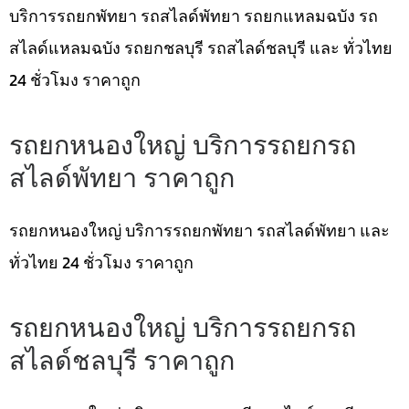
บริการรถยกพัทยา รถสไลด์พัทยา รถยกแหลมฉบัง รถ
สไลด์แหลมฉบัง รถยกชลบุรี รถสไลด์ชลบุรี และ ทั่วไทย
24 ชั่วโมง ราคาถูก
รถยกหนองใหญ่ บริการรถยกรถ
สไลด์พัทยา ราคาถูก
รถยกหนองใหญ่ บริการรถยกพัทยา รถสไลด์พัทยา และ
ทั่วไทย 24 ชั่วโมง ราคาถูก
รถยกหนองใหญ่ บริการรถยกรถ
สไลด์ชลบุรี ราคาถูก