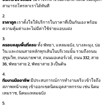
สามารถโทรหาเราได้ทันที
ราคาถูก
เราตั้งใจให้บริการในราคาที่เป็นกันเอง พร้อม
ความคุ้มค่าและไม่มีค่าใช้จ่ายแอบแฝง
ครอบคลุมพื้นที่ครบ
ทั้ง พัทยา, แหลมฉบัง, บางละมุง, บ่อ
วิน และถนนสายหลักทุกเส้นในบริเวณนั้น รวมถึงถนน
สุขุมวิท, ถนนบายพาส, ถนนมอเตอร์เวย์, ถนน 332, สาย
36, พัทยาสาย 2, พัทยาสาย 3 เป็นต้น
ทีมงานมืออาชีพ
มีประสบการณ์การทำงานจริง เข้าใจถึง
สภาพหน้าเหตุ เข้าออกเขตนิคมอุตสาหกรรม เช่น นิคม
เหมราช, นิคมแหลมฉบัง