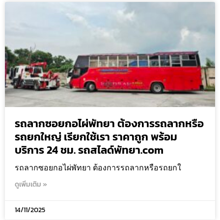
รถลากซอยกอไผ่พัทยา ต้องการรถลากหรือ
รถยกใหญ่ เรียกใช้เรา ราคาถูก พร้อม
บริการ 24 ชม. รถสไลด์พัทยา.com
รถลากซอยกอไผ่พัทยา ต้องการรถลากหรือรถยกใ
ดูเพิ่มเติม »
14/11/2025