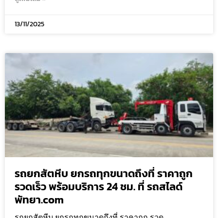
13/11/2025
รถยกสัตหีบ ยกรถทุกขนาดถึงที่ ราคาถูก
รวดเร็ว พร้อมบริการ 24 ชม. ที่ รถสไลด์
พัทยา.com
รถยกสัตหีบ ยกรถทุกขนาดถึงที่ ราคาถูก รวด