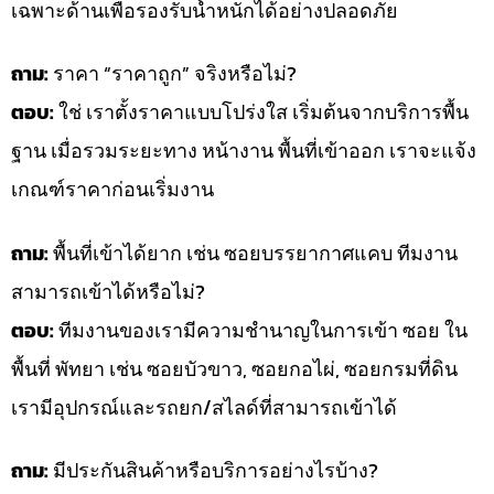
เฉพาะด้านเพื่อรองรับน้ำหนักได้อย่างปลอดภัย
ถาม:
ราคา “ราคาถูก” จริงหรือไม่?
ตอบ:
ใช่ เราตั้งราคาแบบโปร่งใส เริ่มต้นจากบริการพื้น
ฐาน เมื่อรวมระยะทาง หน้างาน พื้นที่เข้าออก เราจะแจ้ง
เกณฑ์ราคาก่อนเริ่มงาน
ถาม:
พื้นที่เข้าได้ยาก เช่น ซอยบรรยากาศแคบ ทีมงาน
สามารถเข้าได้หรือไม่?
ตอบ:
ทีมงานของเรามีความชำนาญในการเข้า ซอย ใน
พื้นที่ พัทยา เช่น ซอยบัวขาว, ซอยกอไผ่, ซอยกรมที่ดิน
เรามีอุปกรณ์และรถยก/สไลด์ที่สามารถเข้าได้
ถาม:
มีประกันสินค้าหรือบริการอย่างไรบ้าง?