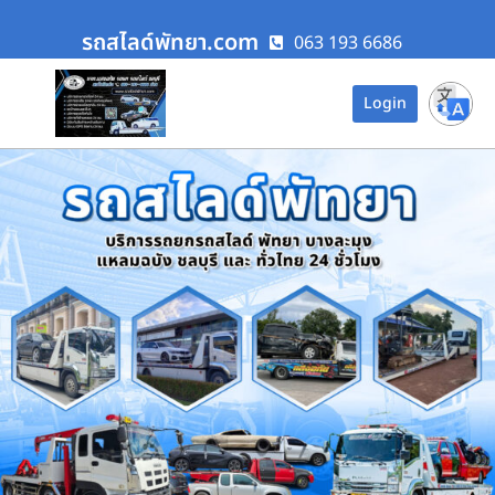
รถสไลด์พัทยา.com
063 193 6686
Login