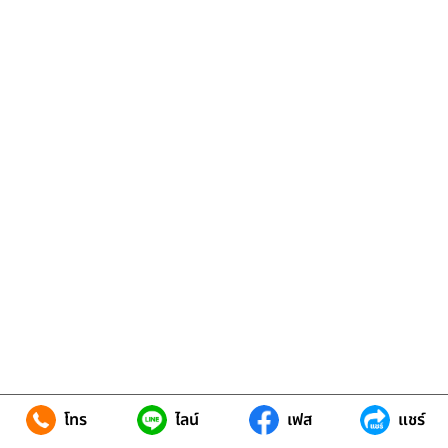
โทร
ไลน์
เฟส
แชร์