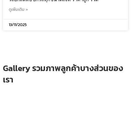
ดูเพิ่มเติม »
13/11/2025
Gallery รวมภาพลูกค้าบางส่วนของ
เรา