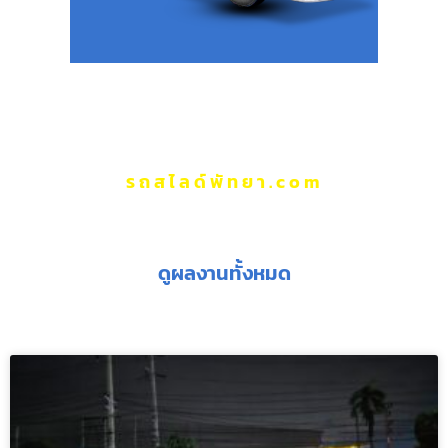
รถสไลด์พัทยา.com
ผลงานของเรา
ดูผลงานทั้งหมด