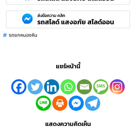
ส่งข้อความ คลิก
รถสไลด์ แสงอภัย สไลด์ออน
รถยกหนองหิน
แชร์หน้านี้
แสดงความคิดเห็น