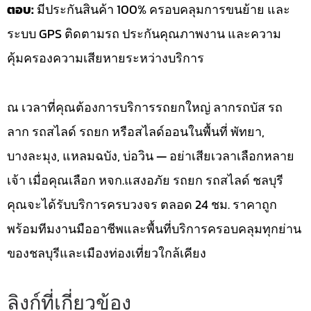
ตอบ:
มีประกันสินค้า 100% ครอบคลุมการขนย้าย และ
ระบบ GPS ติดตามรถ ประกันคุณภาพงาน และความ
คุ้มครองความเสียหายระหว่างบริการ
ณ เวลาที่คุณต้องการบริการรถยกใหญ่ ลากรถบัส รถ
ลาก รถสไลด์ รถยก หรือสไลด์ออนในพื้นที่ พัทยา,
บางละมุง, แหลมฉบัง, บ่อวิน — อย่าเสียเวลาเลือกหลาย
เจ้า เมื่อคุณเลือก หจก.แสงอภัย รถยก รถสไลด์ ชลบุรี
คุณจะได้รับบริการครบวงจร ตลอด 24 ชม. ราคาถูก
พร้อมทีมงานมืออาชีพและพื้นที่บริการครอบคลุมทุกย่าน
ของชลบุรีและเมืองท่องเที่ยวใกล้เคียง
ลิงก์ที่เกี่ยวข้อง