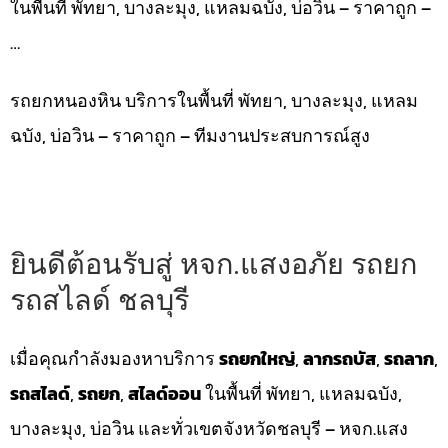
ในพื้นที่ พัทยา, บางละมุง, แหลมฉบัง, บ่อวิน – ราคาถูก –
…
รถยกหนองหิน บริการในพื้นที่ พัทยา, บางละมุง, แหลม
ฉบัง, บ่อวิน – ราคาถูก – ทีมงานประสบการณ์สูง
ยินดีต้อนรับสู่ หจก.แสงอภัย รถยก
รถสไลด์ ชลบุรี
เมื่อคุณกำลังมองหาบริการ
รถยกใหญ่
,
ลากรถบัส
,
รถลาก
,
รถสไลด์
,
รถยก
,
สไลด์ออน
ในพื้นที่ พัทยา, แหลมฉบัง,
บางละมุง, บ่อวิน และทั่วเขตจังหวัดชลบุรี – หจก.แสง