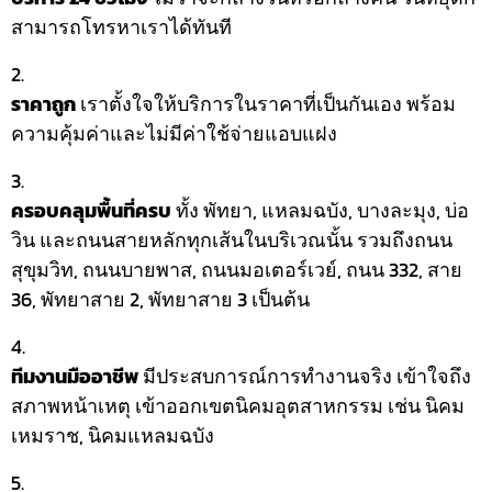
สามารถโทรหาเราได้ทันที
ราคาถูก
เราตั้งใจให้บริการในราคาที่เป็นกันเอง พร้อม
ความคุ้มค่าและไม่มีค่าใช้จ่ายแอบแฝง
ครอบคลุมพื้นที่ครบ
ทั้ง พัทยา, แหลมฉบัง, บางละมุง, บ่อ
วิน และถนนสายหลักทุกเส้นในบริเวณนั้น รวมถึงถนน
สุขุมวิท, ถนนบายพาส, ถนนมอเตอร์เวย์, ถนน 332, สาย
36, พัทยาสาย 2, พัทยาสาย 3 เป็นต้น
ทีมงานมืออาชีพ
มีประสบการณ์การทำงานจริง เข้าใจถึง
สภาพหน้าเหตุ เข้าออกเขตนิคมอุตสาหกรรม เช่น นิคม
เหมราช, นิคมแหลมฉบัง