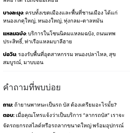
บางละมุง
: ครบทั้งเขตเมืองและพื้นที่ชานเมือง ได้แก่
หนองเกตุใหญ่, หนองใหญ่, ทุ่งกลม-ตาลหมัน
แหลมฉบัง
: บริการในโซนนิคมแหลมฉบัง, ถนนเทพ
ประสิทธิ์, ท่าเรือแหลมบาลีฮาย
บ่อวิน
: รองรับพื้นที่อุตสาหกรรม หนองปลาไหล, สุข
สมบูรณ์, มาบบอน
คำถามที่พบบ่อย
ถาม:
ถ้ายานพาหนะเป็นรถ บัส ต้องเตรียมอะไรมั้ย?
ตอบ:
เมื่อคุณโทรแจ้งว่าเป็นบริการ “ลากรถบัส” เราจะ
จัดรถยกรถสไลด์หรือรถลากขนาดใหญ่ พร้อมอุปกรณ์