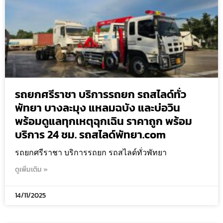
รถยกศรีราชา บริการรถยก รถสไลด์ทั่ว
พัทยา บางละมุง แหลมฉบัง และบ่อวิน
พร้อมดูแลทุกเหตุฉุกเฉิน ราคาถูก พร้อม
บริการ 24 ชม. รถสไลด์พัทยา.com
รถยกศรีราชา บริการรถยก รถสไลด์ทั่วพัทยา
ดูเพิ่มเติม »
14/11/2025