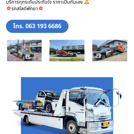
บริการทุกระดับประทับใจ ราคาเป็นกันเอง
รถสไลด์พัทยา
โทร. 063 193 6686