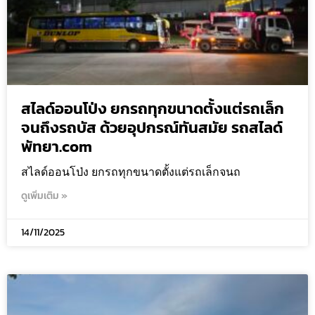
สไลด์ออนโป่ง ยกรถทุกขนาดตั้งแต่รถเล็ก
จนถึงรถบัส ด้วยอุปกรณ์ทันสมัย รถสไลด์
พัทยา.com
สไลด์ออนโป่ง ยกรถทุกขนาดตั้งแต่รถเล็กจนถ
ดูเพิ่มเติม »
14/11/2025