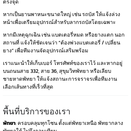
ตรงจุด
หากเป็นยานพาหนะขนาดใหญ่ เช่น รถบัส ให้แจ้งล่วง
หน้าเพื่อเตรียมอุปกรณ์สำหรับลากรถบัสโดยเฉพาะ
หากมีเหตุฉุกเฉิน เช่น แบตเตอรี่หมด หรือยางแตก นอก
สถานที่ แจ้งให้ชัดเจนว่า “ต้องพ่วงแบตเตอรี่ / เปลี่ยน
ยาง” เพื่อทีมงานจัดอุปกรณ์เสริมพร้อม
เราแนะนำให้เก็บเบอร์ โทรศัพท์ของเราไว้ และหากอยู่
บนถนนสาย 332, สาย 36, สุขุมวิทพัทยา หรือเลียบ
ชายหาดพัทยา ให้แจ้งสถานะการจราจรเพื่อทีมงาน
เลือกเส้นทางที่เร็วที่สุด
พื้นที่บริการของเรา
พัทยา
: ครอบคลุมทุกโซน ตั้งแต่พัทยาเหนือ พัทยากลาง
พัทยาใต้ ไปถึงจอมเทียน