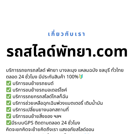
เกี่ยวกับเรา
รถสไลด์พัทยา.com
บริการรถยกรถสไลด์ พัทยา บางละมุง แหลมฉบัง ชลบุรี ทั่วไทย
ตลอด 24 ชั่วโมง มีประกันสินค้า 100%
บริการขนย้ายรถยนต์
บริการขนย้ายรถมอเตอร์ไซค์
บริการรถยกรถสไลด์ไกลก็ฉัน
บริการช่วยเหลือฉุกเฉินพ่วงแบตเตอรี่ เติมน้ำมัน
บริการเปลี่ยนยางนอกสถานที่
บริการขนย้ายสิ่งของ ฯลฯ
มีระบบGPS ติดตามตลอด 24 ชั่วโมง
คิดจะยกคิดจะย้ายคิดถึงเรา แสงอภัยสไลด์ออน