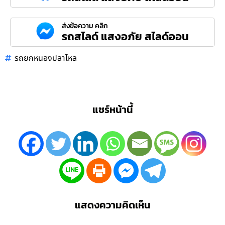
ส่งข้อความ คลิก
รถสไลด์ แสงอภัย สไลด์ออน
รถยกหนองปลาไหล
แชร์หน้านี้
แสดงความคิดเห็น