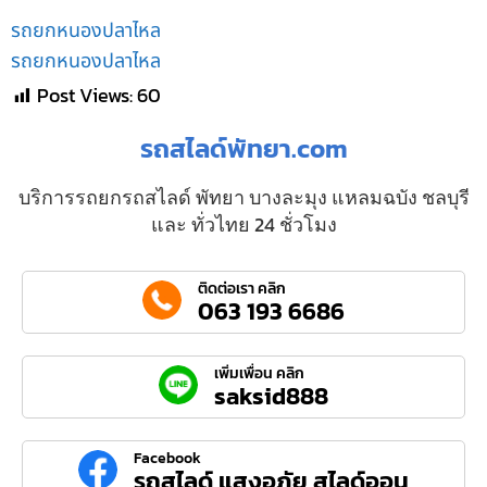
รถยกหนองปลาไหล
รถยกหนองปลาไหล
Post Views:
60
รถสไลด์พัทยา.com
บริการรถยกรถสไลด์ พัทยา บางละมุง แหลมฉบัง ชลบุรี
และ ทั่วไทย 24 ชั่วโมง
ติดต่อเรา คลิก
063 193 6686
เพิ่มเพื่อน คลิก
saksid888
Facebook
รถสไลด์ แสงอภัย สไลด์ออน