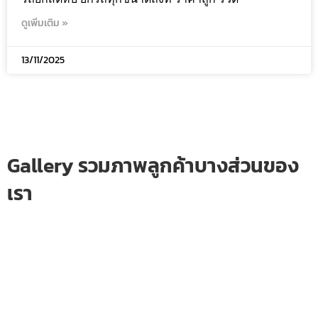
ดูเพิ่มเติม »
13/11/2025
Gallery รวมภาพลูกค้าบางส่วนของ
เรา