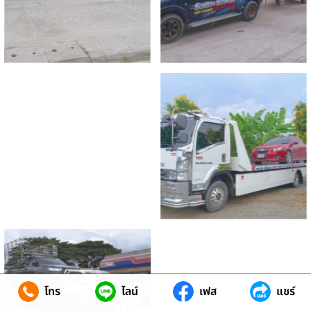
โทร
ไลน์
เฟส
แชร์