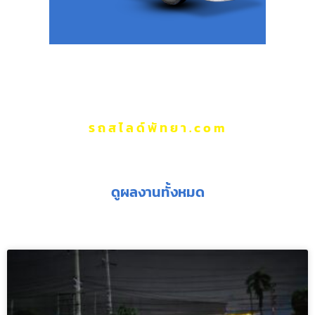
รถสไลด์พัทยา.com
ผลงานของเรา
ดูผลงานทั้งหมด