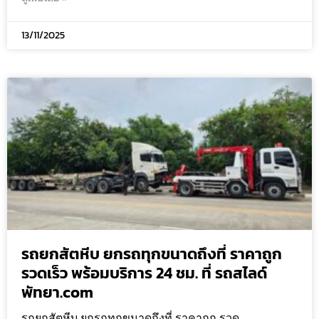
13/11/2025
รถยกสัตหีบ ยกรถทุกขนาดถึงที่ ราคาถูก
รวดเร็ว พร้อมบริการ 24 ชม. ที่ รถสไลด์
พัทยา.com
รถยกสัตหีบ ยกรถทุกขนาดถึงที่ ราคาถูก รวด