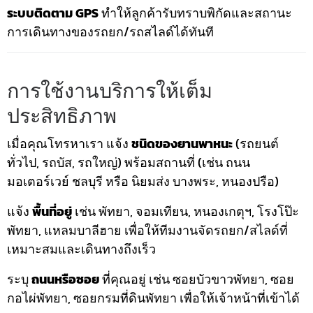
ระบบติดตาม GPS
ทำให้ลูกค้ารับทราบพิกัดและสถานะ
การเดินทางของรถยก/รถสไลด์ได้ทันที
การใช้งานบริการให้เต็ม
ประสิทธิภาพ
เมื่อคุณโทรหาเรา แจ้ง
ชนิดของยานพาหนะ
(รถยนต์
ทั่วไป, รถบัส, รถใหญ่) พร้อมสถานที่ (เช่น ถนน
มอเตอร์เวย์ ชลบุรี หรือ นิยมส่ง บางพระ, หนองปรือ)
แจ้ง
พื้นที่อยู่
เช่น พัทยา, จอมเทียน, หนองเกตุฯ, โรงโป๊ะ
พัทยา, แหลมบาลีฮาย เพื่อให้ทีมงานจัดรถยก/สไลด์ที่
เหมาะสมและเดินทางถึงเร็ว
ระบุ
ถนนหรือซอย
ที่คุณอยู่ เช่น ซอยบัวขาวพัทยา, ซอย
กอไผ่พัทยา, ซอยกรมที่ดินพัทยา เพื่อให้เจ้าหน้าที่เข้าได้