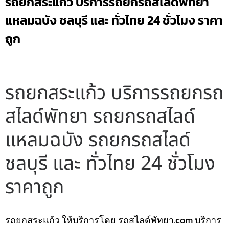
รถยกสระแก้ว บริการรถยกรถสไลด์พัทยา
แหลมฉบัง ชลบุรี และ ทั่วไทย 24 ชั่วโมง ราคา
ถูก
รถยกสระแก้ว บริการรถยกรถ
สไลด์พัทยา รถยกรถสไลด์
แหลมฉบัง รถยกรถสไลด์
ชลบุรี และ ทั่วไทย 24 ชั่วโมง
ราคาถูก
รถยกสระแก้ว ให้บริการโดย รถสไลด์พัทยา.com บริการ