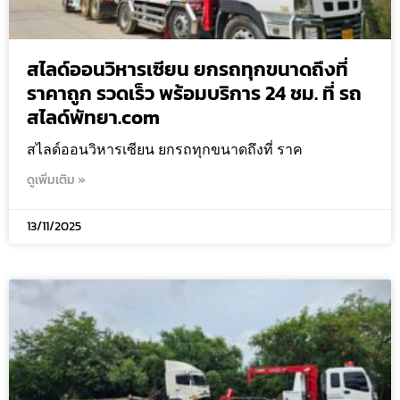
สไลด์ออนวิหารเซียน ยกรถทุกขนาดถึงที่
ราคาถูก รวดเร็ว พร้อมบริการ 24 ชม. ที่ รถ
สไลด์พัทยา.com
สไลด์ออนวิหารเซียน ยกรถทุกขนาดถึงที่ ราค
ดูเพิ่มเติม »
13/11/2025