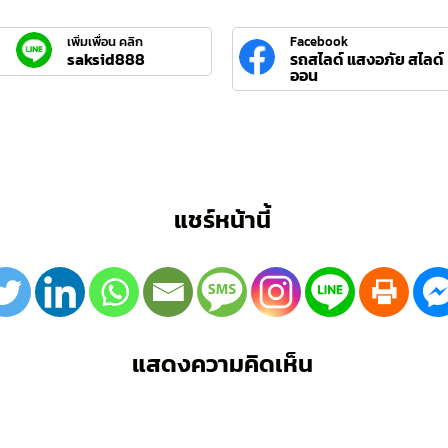
เพิ่มเพื่อน คลิก
Facebook
saksid888
รถสไลด์ แสงอภัย สไลด์
ออน
แชร์หน้านี้
แสดงความคิดเห็น