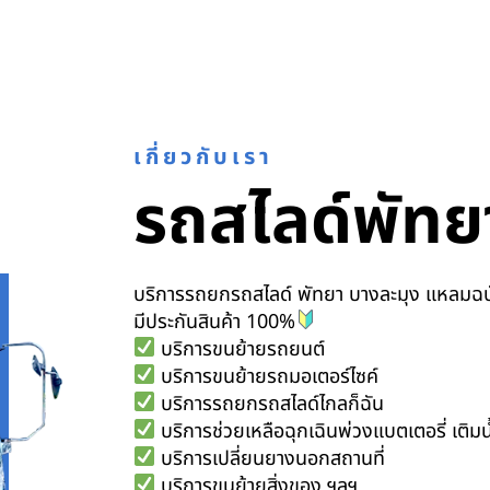
เกี่ยวกับเรา
รถสไลด์พัท
บริการรถยกรถสไลด์ พัทยา บางละมุง แหลมฉบัง
มีประกันสินค้า 100%
บริการขนย้ายรถยนต์
บริการขนย้ายรถมอเตอร์ไซค์
บริการรถยกรถสไลด์ไกลก็ฉัน
บริการช่วยเหลือฉุกเฉินพ่วงแบตเตอรี่ เติมน
บริการเปลี่ยนยางนอกสถานที่
บริการขนย้ายสิ่งของ ฯลฯ