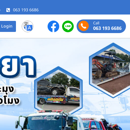
ง
063 193 6686
Call
Login
063 193 6686