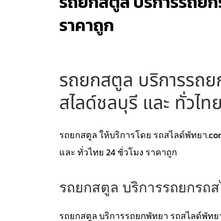
รถยกสตูล บริการรถยกรถ
ราคาถูก
รถยกสตูล บริการรถย
สไลด์ชลบุรี และ ทั่วไท
รถยกสตูล ให้บริการโดย รถสไลด์พัทยา.co
และ ทั่วไทย 24 ชั่วโมง ราคาถูก
รถยกสตูล บริการรถยกรถสไ
รถยกสตูล บริการรถยกพัทยา รถสไลด์พัทยา 