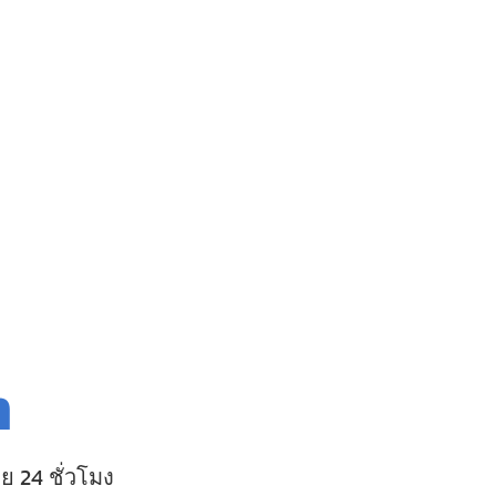
m
ย 24 ชั่วโมง