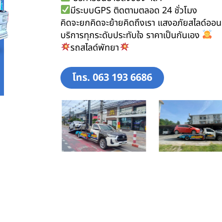
มีระบบGPS ติดตามตลอด 24 ชั่วโมง
คิดจะยกคิดจะย้ายคิดถึงเรา แสงอภัยสไลด์ออน
บริการทุกระดับประทับใจ ราคาเป็นกันเอง
รถสไลด์พัทยา
โทร. 063 193 6686