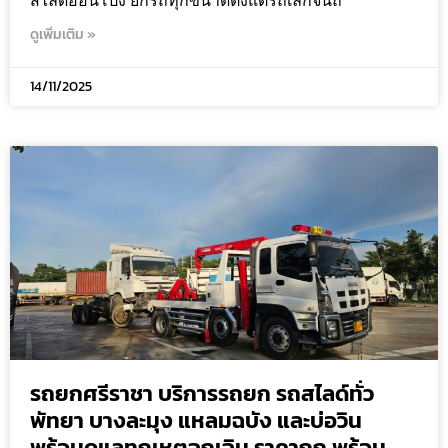
สไลด์ออนโป่ง ยกรถทุกขนาดตั้งแต่รถเล็กจนถ
ดูเพิ่มเติม »
14/11/2025
รถยกศรีราชา บริการรถยก รถสไลด์ทั่ว
พัทยา บางละมุง แหลมฉบัง และบ่อวิน
พร้อมดูแลทุกเหตุฉุกเฉิน ราคาถูก พร้อม