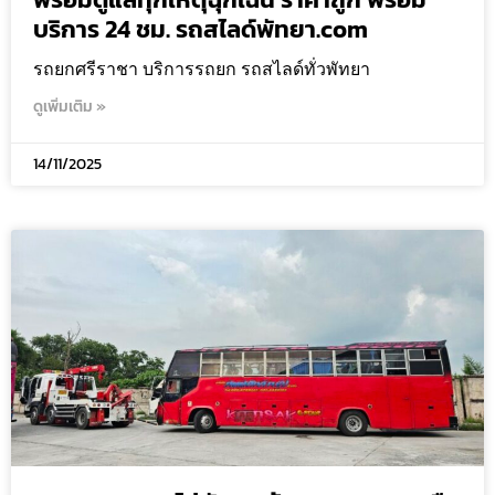
บริการ 24 ชม. รถสไลด์พัทยา.com
รถยกศรีราชา บริการรถยก รถสไลด์ทั่วพัทยา
ดูเพิ่มเติม »
14/11/2025