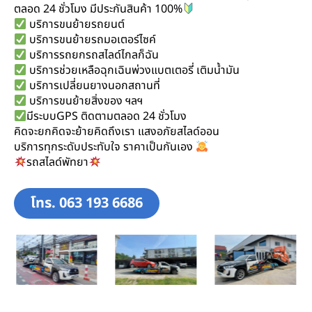
ตลอด 24 ชั่วโมง มีประกันสินค้า 100%
บริการขนย้ายรถยนต์
บริการขนย้ายรถมอเตอร์ไซค์
บริการรถยกรถสไลด์ไกลก็ฉัน
บริการช่วยเหลือฉุกเฉินพ่วงแบตเตอรี่ เติมน้ำมัน
บริการเปลี่ยนยางนอกสถานที่
บริการขนย้ายสิ่งของ ฯลฯ
มีระบบGPS ติดตามตลอด 24 ชั่วโมง
คิดจะยกคิดจะย้ายคิดถึงเรา แสงอภัยสไลด์ออน
บริการทุกระดับประทับใจ ราคาเป็นกันเอง
รถสไลด์พัทยา
โทร. 063 193 6686