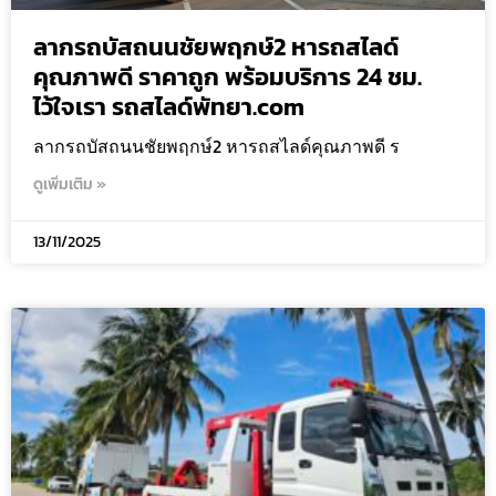
ลากรถบัสถนนชัยพฤกษ์2 หารถสไลด์
คุณภาพดี ราคาถูก พร้อมบริการ 24 ชม.
ไว้ใจเรา รถสไลด์พัทยา.com
ลากรถบัสถนนชัยพฤกษ์2 หารถสไลด์คุณภาพดี ร
ดูเพิ่มเติม »
13/11/2025