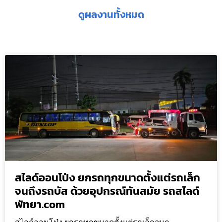
ดูผลงานทั้งหมด
สไลด์ออนโป่ง ยกรถทุกขนาดตั้งแต่รถเล็ก
จนถึงรถบัส ด้วยอุปกรณ์ทันสมัย รถสไลด์
พัทยา.com