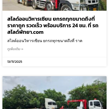
สไลด์ออนวิหารเซียน ยกรถทุกขนาดถึงที่
ราคาถูก รวดเร็ว พร้อมบริการ 24 ชม. ที่ รถ
สไลด์พัทยา.com
สไลด์ออนวิหารเซียน ยกรถทุกขนาดถึงที่ ราค
ดูเพิ่มเติม »
13/11/2025