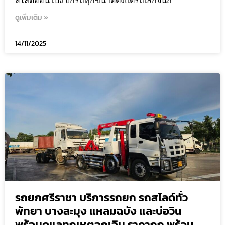
สไลด์ออนโป่ง ยกรถทุกขนาดตั้งแต่รถเล็กจนถ
ดูเพิ่มเติม »
14/11/2025
รถยกศรีราชา บริการรถยก รถสไลด์ทั่ว
พัทยา บางละมุง แหลมฉบัง และบ่อวิน
พร้อมดูแลทุกเหตุฉุกเฉิน ราคาถูก พร้อม