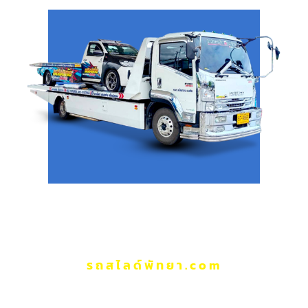
รถสไลด์พัทยา.com
ผลงานของเรา