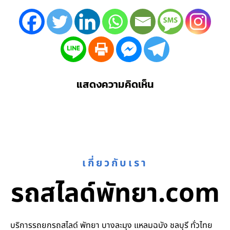
แสดงความคิดเห็น
เกี่ยวกับเรา
รถสไลด์พัทยา.com
บริการรถยกรถสไลด์ พัทยา บางละมุง แหลมฉบัง ชลบุรี ทั่วไทย