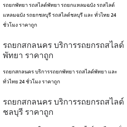
รถยกพัทยา รถสไลด์พัทยา รถยกแหลมฉบัง รถสไลด์
แหลมฉบัง รถยกชลบุรี รถสไลด์ชลบุรี และ ทั่วไทย 24
ชั่วโมง ราคาถูก
รถยกสกลนคร บริการรถยกรถสไลด์
พัทยา ราคาถูก
รถยกสกลนคร บริการรถยกพัทยา รถสไลด์พัทยา และ
ทั่วไทย 24 ชั่วโมง ราคาถูก
รถยกสกลนคร บริการรถยกรถสไลด์
ชลบุรี ราคาถูก