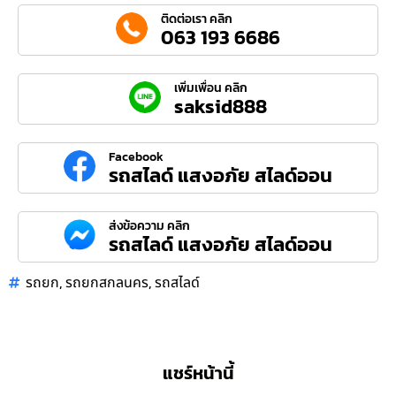
ติดต่อเรา คลิก
063 193 6686
เพิ่มเพื่อน คลิก
saksid888
Facebook
รถสไลด์ แสงอภัย สไลด์ออน
ส่งข้อความ คลิก
รถสไลด์ แสงอภัย สไลด์ออน
,
,
รถยก
รถยกสกลนคร
รถสไลด์
แชร์หน้านี้