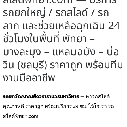
รถยกใหญ่ / รถสไลด์ / รถ
ลาก และช่วยเหลือฉุกเฉิน 24
ชั่วโมงในพื้นที่ พัทยา –
บางละมุง – แหลมฉบัง – บ่อ
วิน (ชลบุรี) ราคาถูก พร้อมทีม
งานมืออาชีพ
รถยกวัดญาณสังวรารามวรมหาวิหาร
— หารถสไลด์
คุณภาพดี ราคาถูก พร้อมบริการ 24 ชม. ไว้ใจเรา รถ
สไลด์พัทยา.com