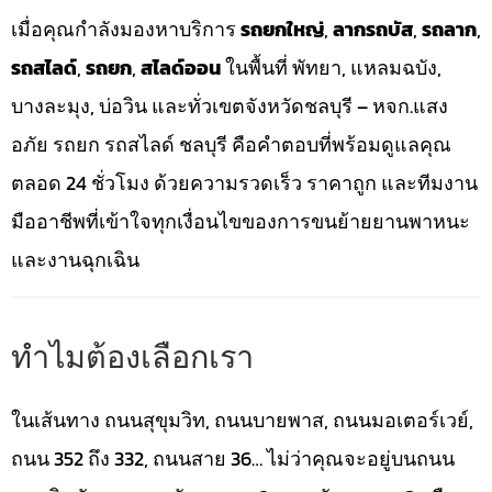
เมื่อคุณกำลังมองหาบริการ
รถยกใหญ่
,
ลากรถบัส
,
รถลาก
,
รถสไลด์
,
รถยก
,
สไลด์ออน
ในพื้นที่ พัทยา, แหลมฉบัง,
บางละมุง, บ่อวิน และทั่วเขตจังหวัดชลบุรี – หจก.แสง
อภัย รถยก รถสไลด์ ชลบุรี คือคำตอบที่พร้อมดูแลคุณ
ตลอด 24 ชั่วโมง ด้วยความรวดเร็ว ราคาถูก และทีมงาน
มืออาชีพที่เข้าใจทุกเงื่อนไขของการขนย้ายยานพาหนะ
และงานฉุกเฉิน
ทำไมต้องเลือกเรา
ในเส้นทาง ถนนสุขุมวิท, ถนนบายพาส, ถนนมอเตอร์เวย์,
ถนน 352 ถึง 332, ถนนสาย 36… ไม่ว่าคุณจะอยู่บนถนน