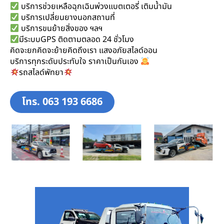
บริการช่วยเหลือฉุกเฉินพ่วงแบตเตอรี่ เติมน้ำมัน
บริการเปลี่ยนยางนอกสถานที่
บริการขนย้ายสิ่งของ ฯลฯ
มีระบบGPS ติดตามตลอด 24 ชั่วโมง
คิดจะยกคิดจะย้ายคิดถึงเรา แสงอภัยสไลด์ออน
บริการทุกระดับประทับใจ ราคาเป็นกันเอง
รถสไลด์พัทยา
โทร. 063 193 6686