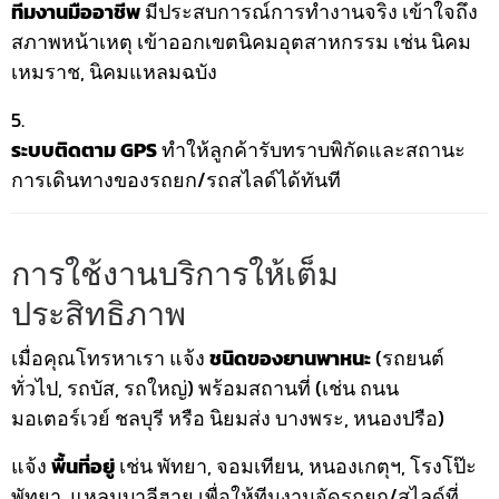
ทีมงานมืออาชีพ
มีประสบการณ์การทำงานจริง เข้าใจถึง
สภาพหน้าเหตุ เข้าออกเขตนิคมอุตสาหกรรม เช่น นิคม
เหมราช, นิคมแหลมฉบัง
ระบบติดตาม GPS
ทำให้ลูกค้ารับทราบพิกัดและสถานะ
การเดินทางของรถยก/รถสไลด์ได้ทันที
การใช้งานบริการให้เต็ม
ประสิทธิภาพ
เมื่อคุณโทรหาเรา แจ้ง
ชนิดของยานพาหนะ
(รถยนต์
ทั่วไป, รถบัส, รถใหญ่) พร้อมสถานที่ (เช่น ถนน
มอเตอร์เวย์ ชลบุรี หรือ นิยมส่ง บางพระ, หนองปรือ)
แจ้ง
พื้นที่อยู่
เช่น พัทยา, จอมเทียน, หนองเกตุฯ, โรงโป๊ะ
พัทยา, แหลมบาลีฮาย เพื่อให้ทีมงานจัดรถยก/สไลด์ที่