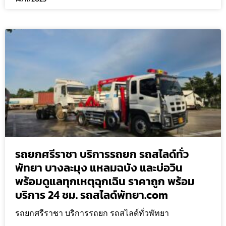
รถยกศรีราชา บริการรถยก รถสไลด์ทั่ว
พัทยา บางละมุง แหลมฉบัง และบ่อวิน
พร้อมดูแลทุกเหตุฉุกเฉิน ราคาถูก พร้อม
บริการ 24 ชม. รถสไลด์พัทยา.com
รถยกศรีราชา บริการรถยก รถสไลด์ทั่วพัทยา