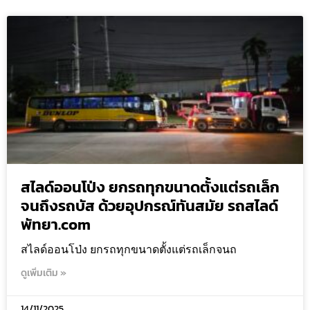
สไลด์ออนโป่ง ยกรถทุกขนาดตั้งแต่รถเล็ก
จนถึงรถบัส ด้วยอุปกรณ์ทันสมัย รถสไลด์
พัทยา.com
สไลด์ออนโป่ง ยกรถทุกขนาดตั้งแต่รถเล็กจนถ
ดูเพิ่มเติม »
14/11/2025