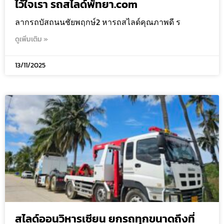
ไว้ใจเรา รถสไลด์พัทยา.com
ลากรถบัสถนนชัยพฤกษ์2 หารถสไลด์คุณภาพดี ร
ดูเพิ่มเติม »
13/11/2025
สไลด์ออนวิหารเซียน ยกรถทุกขนาดถึงที่