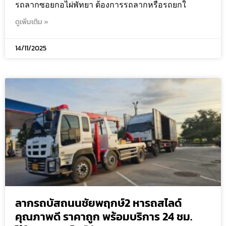
รถลากซอยกอไผ่พัทยา ต้องการรถลากหรือรถยกใ
ดูเพิ่มเติม »
14/11/2025
ลากรถบัสถนนชัยพฤกษ์2 หารถสไลด์
คุณภาพดี ราคาถูก พร้อมบริการ 24 ชม.