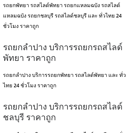
รถยกพัทยา รถสไลด์พัทยา รถยกแหลมฉบัง รถสไลด์
แหลมฉบัง รถยกชลบุรี รถสไลด์ชลบุรี และ ทั่วไทย 24
ชั่วโมง ราคาถูก
รถยกลำปาง บริการรถยกรถสไลด์
พัทยา ราคาถูก
รถยกลำปาง บริการรถยกพัทยา รถสไลด์พัทยา และ ทั่ว
ไทย 24 ชั่วโมง ราคาถูก
รถยกลำปาง บริการรถยกรถสไลด์
ชลบุรี ราคาถูก