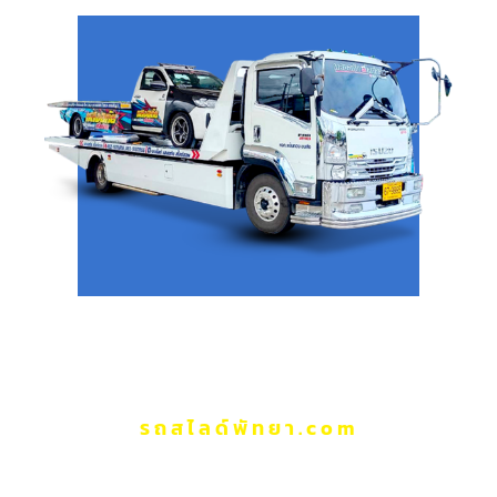
รถสไลด์พัทยา.com
ผลงานของเรา