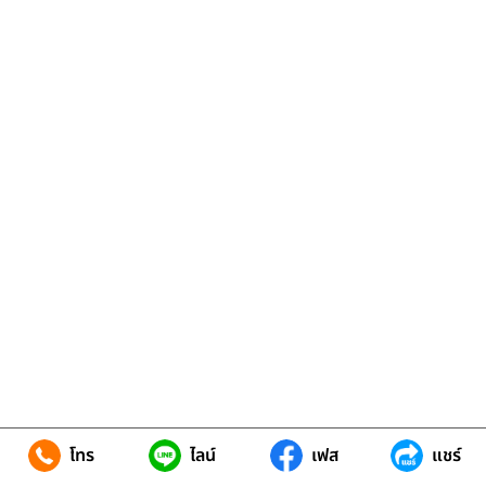
โทร
ไลน์
เฟส
แชร์