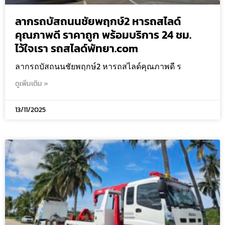
ลากรถบัสถนนชัยพฤกษ์2 หารถสไลด์
คุณภาพดี ราคาถูก พร้อมบริการ 24 ชม.
ไว้ใจเรา รถสไลด์พัทยา.com
ลากรถบัสถนนชัยพฤกษ์2 หารถสไลด์คุณภาพดี ร
ดูเพิ่มเติม »
13/11/2025