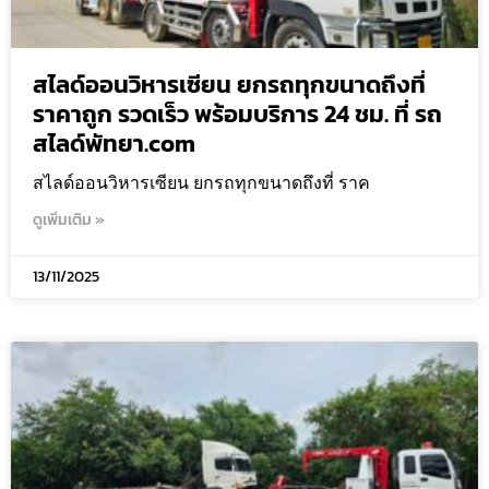
สไลด์ออนวิหารเซียน ยกรถทุกขนาดถึงที่
ราคาถูก รวดเร็ว พร้อมบริการ 24 ชม. ที่ รถ
สไลด์พัทยา.com
สไลด์ออนวิหารเซียน ยกรถทุกขนาดถึงที่ ราค
ดูเพิ่มเติม »
13/11/2025