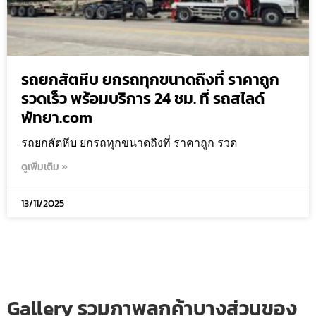
รถยกสัตหีบ ยกรถทุกขนาดถึงที่ ราคาถูก
รวดเร็ว พร้อมบริการ 24 ชม. ที่ รถสไลด์
พัทยา.com
รถยกสัตหีบ ยกรถทุกขนาดถึงที่ ราคาถูก รวด
ดูเพิ่มเติม »
13/11/2025
Gallery รวมภาพลูกค้าบางส่วนของ