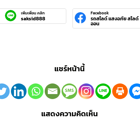
เพิ่มเพื่อน คลิก
Facebook
saksid888
รถสไลด์ แสงอภัย สไลด์
ออน
แชร์หน้านี้
แสดงความคิดเห็น