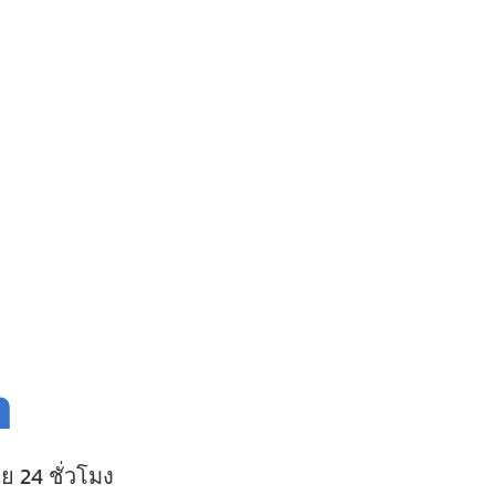
m
ย 24 ชั่วโมง