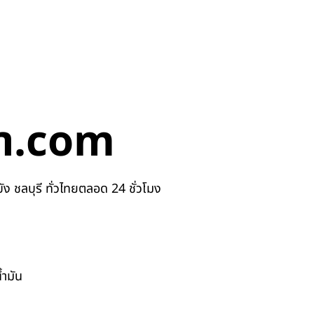
ยา.com
 ชลบุรี ทั่วไทยตลอด 24 ชั่วโมง
้ำมัน