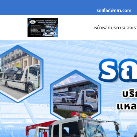
รถสไลด์พัทยา.com
หน้าหลัก
บริการของเร