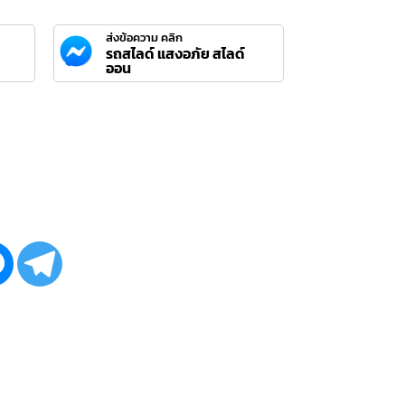
ส่งข้อความ คลิก
รถสไลด์ แสงอภัย สไลด์
ออน