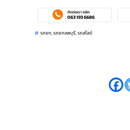
ติดต่อเรา คลิก
063 193 6686
,
,
รถยก
รถยกลพบุรี
รถสไลด์