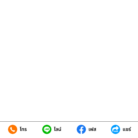
โทร
ไลน์
เฟส
แชร์