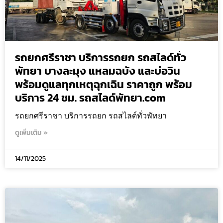
รถยกศรีราชา บริการรถยก รถสไลด์ทั่ว
พัทยา บางละมุง แหลมฉบัง และบ่อวิน
พร้อมดูแลทุกเหตุฉุกเฉิน ราคาถูก พร้อม
บริการ 24 ชม. รถสไลด์พัทยา.com
รถยกศรีราชา บริการรถยก รถสไลด์ทั่วพัทยา
ดูเพิ่มเติม »
14/11/2025