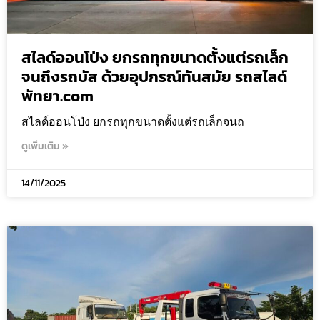
สไลด์ออนโป่ง ยกรถทุกขนาดตั้งแต่รถเล็ก
จนถึงรถบัส ด้วยอุปกรณ์ทันสมัย รถสไลด์
พัทยา.com
สไลด์ออนโป่ง ยกรถทุกขนาดตั้งแต่รถเล็กจนถ
ดูเพิ่มเติม »
14/11/2025