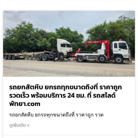
รถยกสัตหีบ ยกรถทุกขนาดถึงที่ ราคาถูก
รวดเร็ว พร้อมบริการ 24 ชม. ที่ รถสไลด์
พัทยา.com
รถยกสัตหีบ ยกรถทุกขนาดถึงที่ ราคาถูก รวด
ดูเพิ่มเติม »