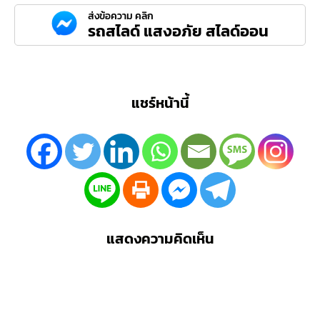
ส่งข้อความ คลิก
รถสไลด์ แสงอภัย สไลด์ออน
แชร์หน้านี้
แสดงความคิดเห็น