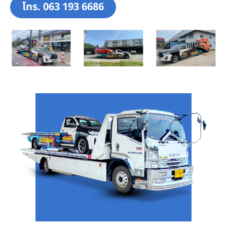
โทร. 063 193 6686