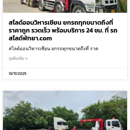
สไลด์ออนวิหารเซียน ยกรถทุกขนาดถึงที่
ราคาถูก รวดเร็ว พร้อมบริการ 24 ชม. ที่ รถ
สไลด์พัทยา.com
สไลด์ออนวิหารเซียน ยกรถทุกขนาดถึงที่ ราค
ดูเพิ่มเติม »
13/11/2025