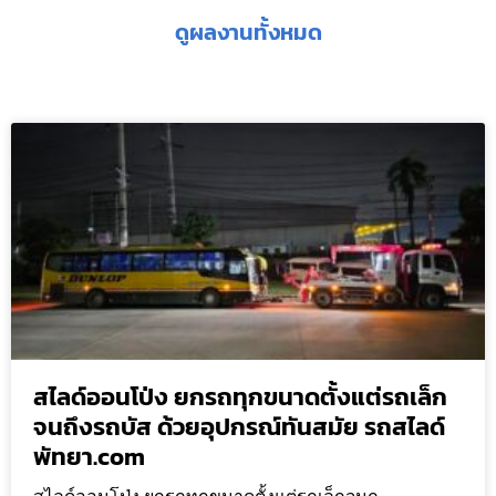
ดูผลงานทั้งหมด
สไลด์ออนโป่ง ยกรถทุกขนาดตั้งแต่รถเล็ก
จนถึงรถบัส ด้วยอุปกรณ์ทันสมัย รถสไลด์
พัทยา.com