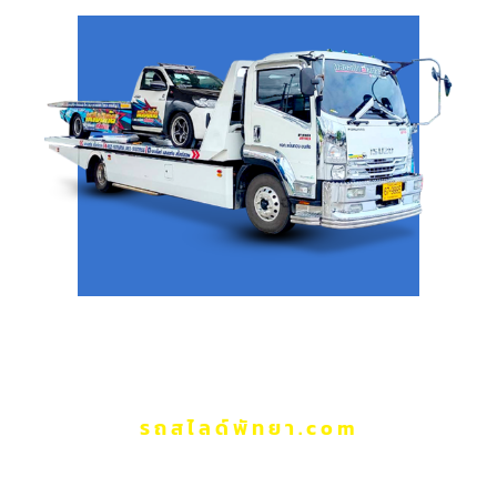
รถสไลด์พัทยา.com
ผลงานของเรา