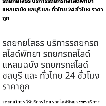
รถยกยโสธร บริการรถยกรถสไลด์พัทยา
แหลมฉบัง ชลบุรี และ ทั่วไทย 24 ชั่วโมง ราคา
ถูก
รถยกยโสธร บริการรถยกรถ
สไลด์พัทยา รถยกรถสไลด์
แหลมฉบัง รถยกรถสไลด์
ชลบุรี และ ทั่วไทย 24 ชั่วโมง
ราคาถูก
รถยกยโสธร ให้บริการโดย รถสไลด์พัทยา.com บริการ