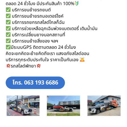
ตลอด 24 ชั่วโมง มีประกันสินค้า 100%
บริการขนย้ายรถยนต์
บริการขนย้ายรถมอเตอร์ไซค์
บริการรถยกรถสไลด์ไกลก็ฉัน
บริการช่วยเหลือฉุกเฉินพ่วงแบตเตอรี่ เติมน้ำมัน
บริการเปลี่ยนยางนอกสถานที่
บริการขนย้ายสิ่งของ ฯลฯ
มีระบบGPS ติดตามตลอด 24 ชั่วโมง
คิดจะยกคิดจะย้ายคิดถึงเรา แสงอภัยสไลด์ออน
บริการทุกระดับประทับใจ ราคาเป็นกันเอง
รถสไลด์พัทยา
โทร. 063 193 6686