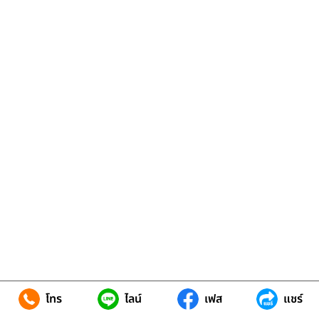
โทร
ไลน์
เฟส
แชร์