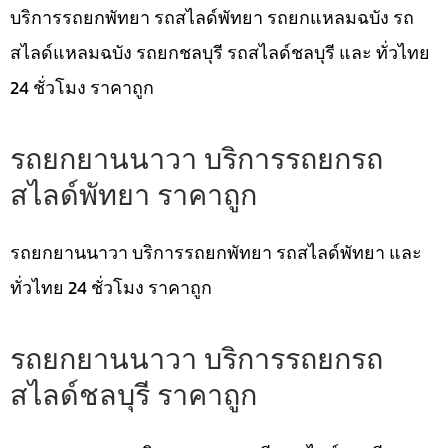
บริการรถยกพัทยา รถสไลด์พัทยา รถยกแหลมฉบัง รถ
สไลด์แหลมฉบัง รถยกชลบุรี รถสไลด์ชลบุรี และ ทั่วไทย
24 ชั่วโมง ราคาถูก
รถยกยานนาวา บริการรถยกรถ
สไลด์พัทยา ราคาถูก
รถยกยานนาวา บริการรถยกพัทยา รถสไลด์พัทยา และ
ทั่วไทย 24 ชั่วโมง ราคาถูก
รถยกยานนาวา บริการรถยกรถ
สไลด์ชลบุรี ราคาถูก