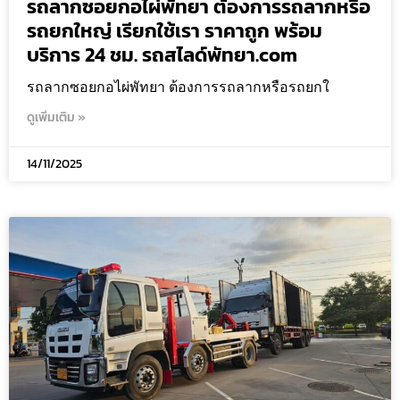
รถลากซอยกอไผ่พัทยา ต้องการรถลากหรือ
รถยกใหญ่ เรียกใช้เรา ราคาถูก พร้อม
บริการ 24 ชม. รถสไลด์พัทยา.com
รถลากซอยกอไผ่พัทยา ต้องการรถลากหรือรถยกใ
ดูเพิ่มเติม »
14/11/2025