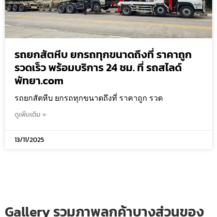
รถยกสัตหีบ ยกรถทุกขนาดถึงที่ ราคาถูก
รวดเร็ว พร้อมบริการ 24 ชม. ที่ รถสไลด์
พัทยา.com
รถยกสัตหีบ ยกรถทุกขนาดถึงที่ ราคาถูก รวด
ดูเพิ่มเติม »
13/11/2025
Gallery รวมภาพลูกค้าบางส่วนของ