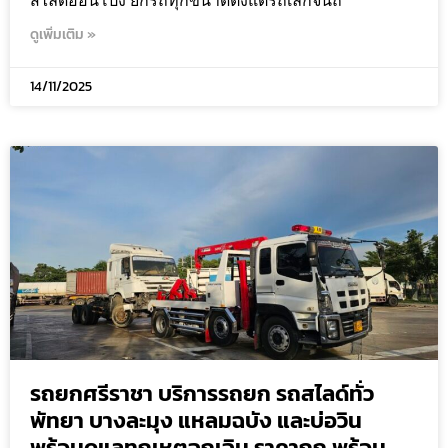
สไลด์ออนโป่ง ยกรถทุกขนาดตั้งแต่รถเล็กจนถ
ดูเพิ่มเติม »
14/11/2025
รถยกศรีราชา บริการรถยก รถสไลด์ทั่ว
พัทยา บางละมุง แหลมฉบัง และบ่อวิน
พร้อมดูแลทุกเหตุฉุกเฉิน ราคาถูก พร้อม