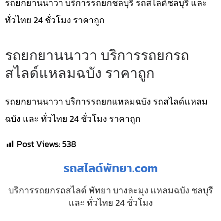
รถยกยานนาวา บริการรถยกชลบุรี รถสไลด์ชลบุรี และ
ทั่วไทย 24 ชั่วโมง ราคาถูก
รถยกยานนาวา บริการรถยกรถ
สไลด์แหลมฉบัง ราคาถูก
รถยกยานนาวา บริการรถยกแหลมฉบัง รถสไลด์แหลม
ฉบัง และ ทั่วไทย 24 ชั่วโมง ราคาถูก
Post Views:
538
รถสไลด์พัทยา.com
บริการรถยกรถสไลด์ พัทยา บางละมุง แหลมฉบัง ชลบุรี
และ ทั่วไทย 24 ชั่วโมง