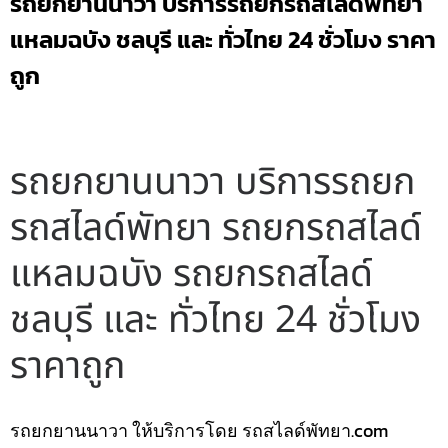
รถยกยานนาวา บริการรถยกรถสไลด์พัทยา
แหลมฉบัง ชลบุรี และ ทั่วไทย 24 ชั่วโมง ราคา
ถูก
รถยกยานนาวา บริการรถยก
รถสไลด์พัทยา รถยกรถสไลด์
แหลมฉบัง รถยกรถสไลด์
ชลบุรี และ ทั่วไทย 24 ชั่วโมง
ราคาถูก
รถยกยานนาวา ให้บริการโดย รถสไลด์พัทยา.com