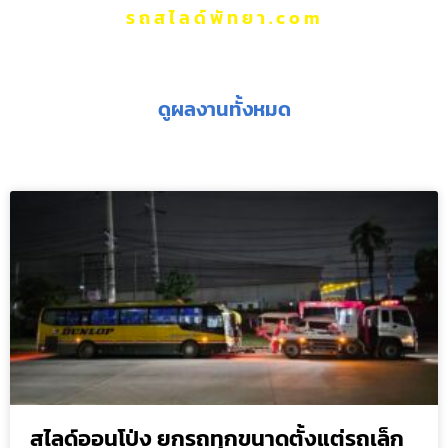
รถสไลด์พัทยา.com
ผลงานของเรา
ดูผลงานทั้งหมด
สไลด์ออนโป่ง ยกรถทุกขนาดตั้งแต่รถเล็ก