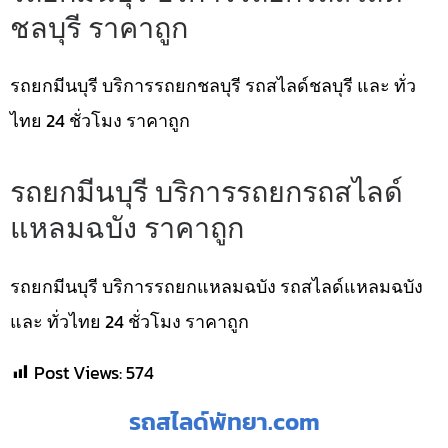
ชลบุรี ราคาถูก
รถยกมีนบุรี บริการรถยกชลบุรี รถสไลด์ชลบุรี และ ทั่ว
ไทย 24 ชั่วโมง ราคาถูก
รถยกมีนบุรี บริการรถยกรถสไลด์
แหลมฉบัง ราคาถูก
รถยกมีนบุรี บริการรถยกแหลมฉบัง รถสไลด์แหลมฉบัง
และ ทั่วไทย 24 ชั่วโมง ราคาถูก
Post Views:
574
รถสไลด์พัทยา.com