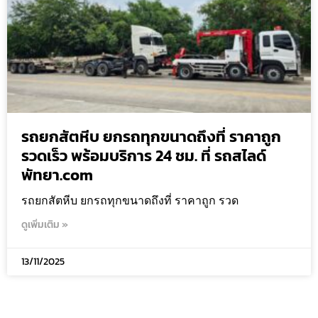
รถยกสัตหีบ ยกรถทุกขนาดถึงที่ ราคาถูก
รวดเร็ว พร้อมบริการ 24 ชม. ที่ รถสไลด์
พัทยา.com
รถยกสัตหีบ ยกรถทุกขนาดถึงที่ ราคาถูก รวด
ดูเพิ่มเติม »
13/11/2025