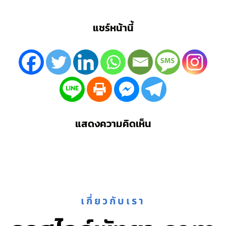
แชร์หน้านี้
แสดงความคิดเห็น
เกี่ยวกับเรา