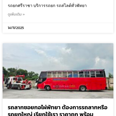
รถยกศรีราชา บริการรถยก รถสไลด์ทั่วพัทยา
ดูเพิ่มเติม »
14/11/2025
รถลากซอยกอไผ่พัทยา ต้องการรถลากหรือ
รถยกใหญ่ เรียกใช้เรา ราคาถูก พร้อม