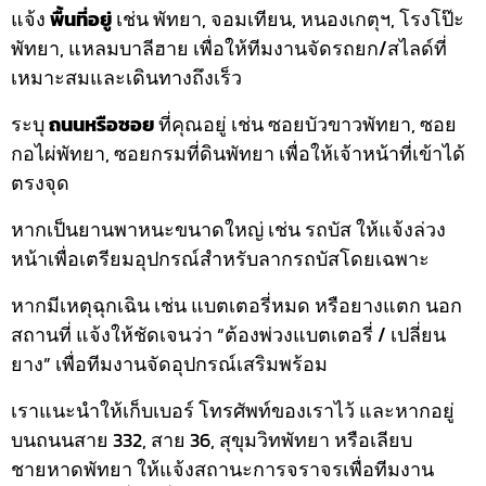
แจ้ง
พื้นที่อยู่
เช่น พัทยา, จอมเทียน, หนองเกตุฯ, โรงโป๊ะ
พัทยา, แหลมบาลีฮาย เพื่อให้ทีมงานจัดรถยก/สไลด์ที่
เหมาะสมและเดินทางถึงเร็ว
ระบุ
ถนนหรือซอย
ที่คุณอยู่ เช่น ซอยบัวขาวพัทยา, ซอย
กอไผ่พัทยา, ซอยกรมที่ดินพัทยา เพื่อให้เจ้าหน้าที่เข้าได้
ตรงจุด
หากเป็นยานพาหนะขนาดใหญ่ เช่น รถบัส ให้แจ้งล่วง
หน้าเพื่อเตรียมอุปกรณ์สำหรับลากรถบัสโดยเฉพาะ
หากมีเหตุฉุกเฉิน เช่น แบตเตอรี่หมด หรือยางแตก นอก
สถานที่ แจ้งให้ชัดเจนว่า “ต้องพ่วงแบตเตอรี่ / เปลี่ยน
ยาง” เพื่อทีมงานจัดอุปกรณ์เสริมพร้อม
เราแนะนำให้เก็บเบอร์ โทรศัพท์ของเราไว้ และหากอยู่
บนถนนสาย 332, สาย 36, สุขุมวิทพัทยา หรือเลียบ
ชายหาดพัทยา ให้แจ้งสถานะการจราจรเพื่อทีมงาน