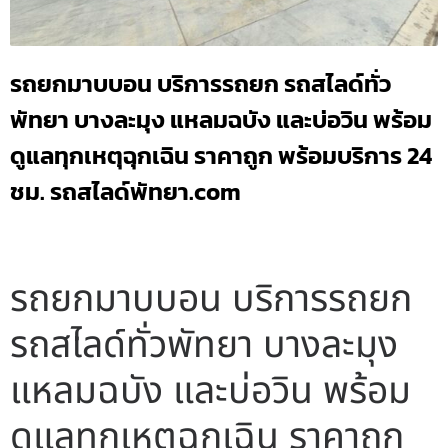
รถยกมาบบอน บริการรถยก รถสไลด์ทั่ว
พัทยา บางละมุง แหลมฉบัง และบ่อวิน พร้อม
ดูแลทุกเหตุฉุกเฉิน ราคาถูก พร้อมบริการ 24
ชม. รถสไลด์พัทยา.com
รถยกมาบบอน บริการรถยก
รถสไลด์ทั่วพัทยา บางละมุง
แหลมฉบัง และบ่อวิน พร้อม
ดูแลทุกเหตุฉุกเฉิน ราคาถูก