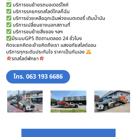
บริการขนย้ายรถมอเตอร์ไซค์
บริการรถยกรถสไลด์ไกลก็ฉัน
บริการช่วยเหลือฉุกเฉินพ่วงแบตเตอรี่ เติมน้ำมัน
บริการเปลี่ยนยางนอกสถานที่
บริการขนย้ายสิ่งของ ฯลฯ
มีระบบGPS ติดตามตลอด 24 ชั่วโมง
คิดจะยกคิดจะย้ายคิดถึงเรา แสงอภัยสไลด์ออน
บริการทุกระดับประทับใจ ราคาเป็นกันเอง
รถสไลด์พัทยา
โทร. 063 193 6686