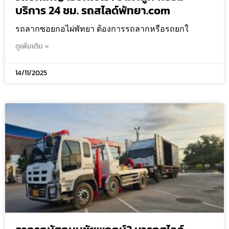
บริการ 24 ชม. รถสไลด์พัทยา.com
รถลากซอยกอไผ่พัทยา ต้องการรถลากหรือรถยกใ
ดูเพิ่มเติม »
14/11/2025