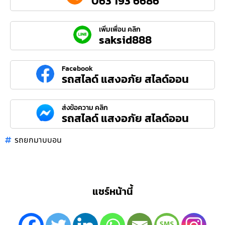
063 193 6686
เพิ่มเพื่อน คลิก
saksid888
Facebook
รถสไลด์ แสงอภัย สไลด์ออน
ส่งข้อความ คลิก
รถสไลด์ แสงอภัย สไลด์ออน
รถยกมาบบอน
แชร์หน้านี้