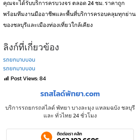
คุณจะได้รับบริการครบวงจร ตลอด 24 ชม. ราคาถูก
พร้อมทีมงานมืออาชีพและพื้นที่บริการครอบคลุมทุกย่าน
ของชลบุรีและเมืองท่องเที่ยวใกล้เคียง
ลิงก์ที่เกี่ยวข้อง
รถยกมาบบอน
รถยกมาบบอน
Post Views:
84
รถสไลด์พัทยา.com
บริการรถยกรถสไลด์ พัทยา บางละมุง แหลมฉบัง ชลบุรี
และ ทั่วไทย 24 ชั่วโมง
ติดต่อเรา คลิก