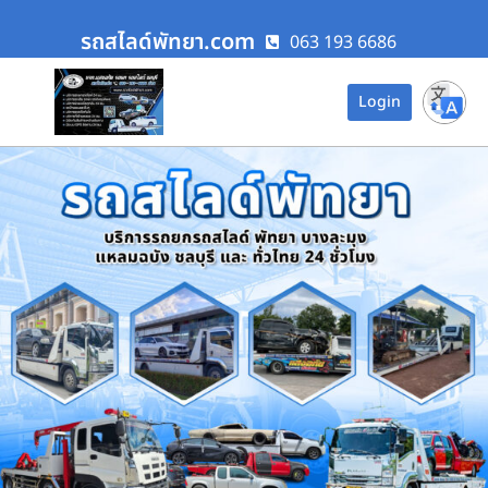
รถสไลด์พัทยา.com
063 193 6686
Login