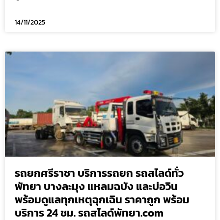
14/11/2025
รถยกศรีราชา บริการรถยก รถสไลด์ทั่ว
พัทยา บางละมุง แหลมฉบัง และบ่อวิน
พร้อมดูแลทุกเหตุฉุกเฉิน ราคาถูก พร้อม
บริการ 24 ชม. รถสไลด์พัทยา.com