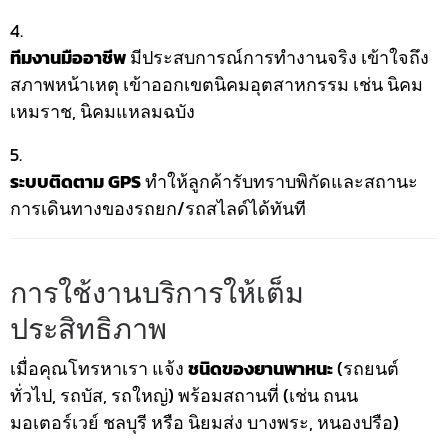
ทีมงานมืออาชีพ
มีประสบการณ์การทำงานจริง เข้าใจถึง
สภาพหน้าเหตุ เข้าออกเขตนิคมอุตสาหกรรม เช่น นิคม
เหมราช, นิคมแหลมฉบัง
ระบบติดตาม GPS
ทำให้ลูกค้ารับทราบพิกัดและสถานะ
การเดินทางของรถยก/รถสไลด์ได้ทันที
การใช้งานบริการให้เต็ม
ประสิทธิภาพ
เมื่อคุณโทรหาเรา แจ้ง
ชนิดของยานพาหนะ
(รถยนต์
ทั่วไป, รถบัส, รถใหญ่) พร้อมสถานที่ (เช่น ถนน
มอเตอร์เวย์ ชลบุรี หรือ นิยมส่ง บางพระ, หนองปรือ)