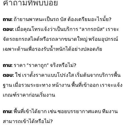
คำถามที่พบบ่อย
ถาม:
ถ้ายานพาหนะเป็นรถ บัส ต้องเตรียมอะไรมั้ย?
ตอบ:
เมื่อคุณโทรแจ้งว่าเป็นบริการ “ลากรถบัส” เราจะ
จัดรถยกรถสไลด์หรือรถลากขนาดใหญ่ พร้อมอุปกรณ์
เฉพาะด้านเพื่อรองรับน้ำหนักได้อย่างปลอดภัย
ถาม:
ราคา “ราคาถูก” จริงหรือไม่?
ตอบ:
ใช่ เราตั้งราคาแบบโปร่งใส เริ่มต้นจากบริการพื้น
ฐาน เมื่อรวมระยะทาง หน้างาน พื้นที่เข้าออก เราจะแจ้ง
เกณฑ์ราคาก่อนเริ่มงาน
ถาม:
พื้นที่เข้าได้ยาก เช่น ซอยบรรยากาศแคบ ทีมงาน
สามารถเข้าได้หรือไม่?