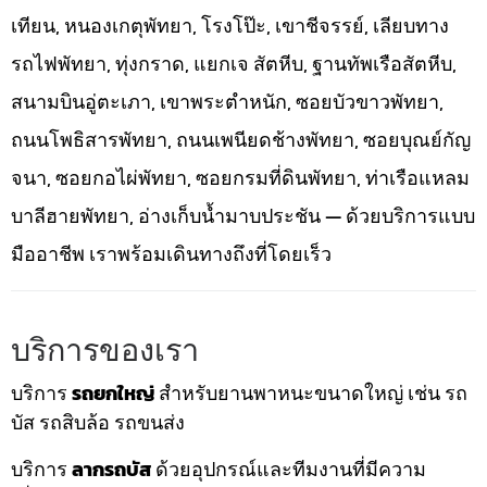
เทียน, หนองเกตุพัทยา, โรงโป๊ะ, เขาชีจรรย์, เลียบทาง
รถไฟพัทยา, ทุ่งกราด, แยกเจ สัตหีบ, ฐานทัพเรือสัตหีบ,
สนามบินอู่ตะเภา, เขาพระตำหนัก, ซอยบัวขาวพัทยา,
ถนนโพธิสารพัทยา, ถนนเพนียดช้างพัทยา, ซอยบุณย์กัญ
จนา, ซอยกอไผ่พัทยา, ซอยกรมที่ดินพัทยา, ท่าเรือแหลม
บาลีฮายพัทยา, อ่างเก็บน้ำมาบประชัน — ด้วยบริการแบบ
มืออาชีพ เราพร้อมเดินทางถึงที่โดยเร็ว
บริการของเรา
บริการ
รถยกใหญ่
สำหรับยานพาหนะขนาดใหญ่ เช่น รถ
บัส รถสิบล้อ รถขนส่ง
บริการ
ลากรถบัส
ด้วยอุปกรณ์และทีมงานที่มีความ