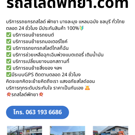
รถสไลด์พัทยา.com
บริการรถยกรถสไลด์ พัทยา บางละมุง แหลมฉบัง ชลบุรี ทั่วไทย
ตลอด 24 ชั่วโมง มีประกันสินค้า 100%
บริการขนย้ายรถยนต์
บริการขนย้ายรถมอเตอร์ไซค์
บริการรถยกรถสไลด์ไกลก็ฉัน
บริการช่วยเหลือฉุกเฉินพ่วงแบตเตอรี่ เติมน้ำมัน
บริการเปลี่ยนยางนอกสถานที่
บริการขนย้ายสิ่งของ ฯลฯ
มีระบบGPS ติดตามตลอด 24 ชั่วโมง
คิดจะยกคิดจะย้ายคิดถึงเรา แสงอภัยสไลด์ออน
บริการทุกระดับประทับใจ ราคาเป็นกันเอง
รถสไลด์พัทยา
โทร. 063 193 6686