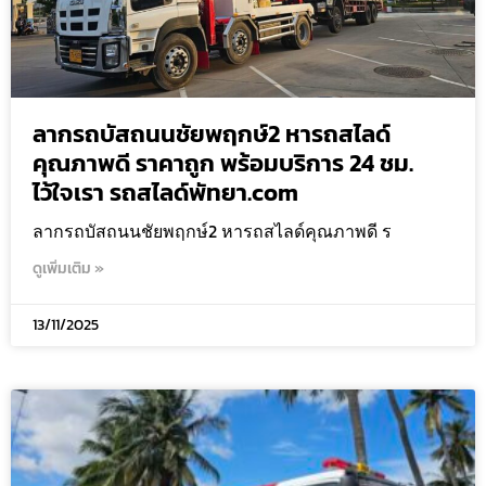
ลากรถบัสถนนชัยพฤกษ์2 หารถสไลด์
คุณภาพดี ราคาถูก พร้อมบริการ 24 ชม.
ไว้ใจเรา รถสไลด์พัทยา.com
ลากรถบัสถนนชัยพฤกษ์2 หารถสไลด์คุณภาพดี ร
ดูเพิ่มเติม »
13/11/2025