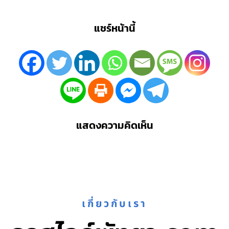
แชร์หน้านี้
แสดงความคิดเห็น
เกี่ยวกับเรา