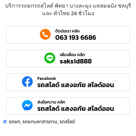
บริการรถยกรถสไลด์ พัทยา บางละมุง แหลมฉบัง ชลบุรี
และ ทั่วไทย 24 ชั่วโมง
ติดต่อเรา คลิก
063 193 6686
เพิ่มเพื่อน คลิก
saksid888
Facebook
รถสไลด์ แสงอภัย สไลด์ออน
ส่งข้อความ คลิก
รถสไลด์ แสงอภัย สไลด์ออน
,
,
รถยก
รถยกมหาสารคาม
รถสไลด์