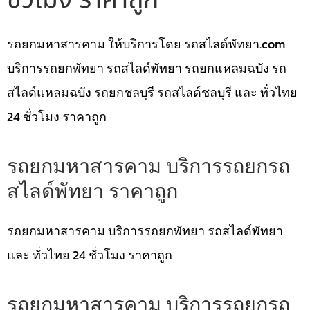
รถยกมหาสารคาม ให้บริการโดย รถสไลด์พัทยา.com
บริการรถยกพัทยา รถสไลด์พัทยา รถยกแหลมฉบัง รถ
สไลด์แหลมฉบัง รถยกชลบุรี รถสไลด์ชลบุรี และ ทั่วไทย
24 ชั่วโมง ราคาถูก
รถยกมหาสารคาม บริการรถยกรถ
สไลด์พัทยา ราคาถูก
รถยกมหาสารคาม บริการรถยกพัทยา รถสไลด์พัทยา
และ ทั่วไทย 24 ชั่วโมง ราคาถูก
รถยกมหาสารคาม บริการรถยกรถ