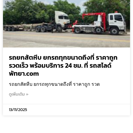
รถยกสัตหีบ ยกรถทุกขนาดถึงที่ ราคาถูก
รวดเร็ว พร้อมบริการ 24 ชม. ที่ รถสไลด์
พัทยา.com
รถยกสัตหีบ ยกรถทุกขนาดถึงที่ ราคาถูก รวด
ดูเพิ่มเติม »
13/11/2025