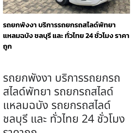
รถยกพังงา บริการรถยกรถสไลด์พัทยา
แหลมฉบัง ชลบุรี และ ทั่วไทย 24 ชั่วโมง ราคา
ถูก
รถยกพังงา บริการรถยกรถ
สไลด์พัทยา รถยกรถสไลด์
แหลมฉบัง รถยกรถสไลด์
ชลบุรี และ ทั่วไทย 24 ชั่วโมง
ราคาถูก