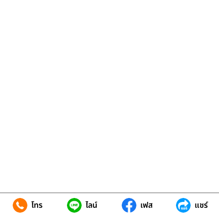
โทร
ไลน์
เฟส
แชร์