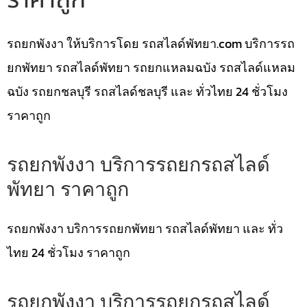
รถยกพังงา ให้บริการโดย รถสไลด์พัทยา.com บริการรถ
ยกพัทยา รถสไลด์พัทยา รถยกแหลมฉบัง รถสไลด์แหลม
ฉบัง รถยกชลบุรี รถสไลด์ชลบุรี และ ทั่วไทย 24 ชั่วโมง
ราคาถูก
รถยกพังงา บริการรถยกรถสไลด์
พัทยา ราคาถูก
รถยกพังงา บริการรถยกพัทยา รถสไลด์พัทยา และ ทั่ว
ไทย 24 ชั่วโมง ราคาถูก
รถยกพังงา บริการรถยกรถสไลด์