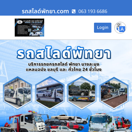
รถสไลด์พัทยา.com
063 193 6686
Login