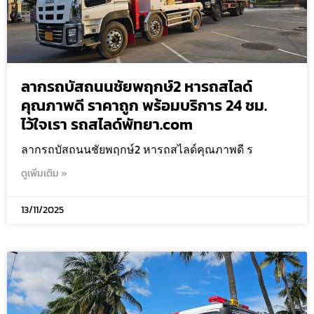
ลากรถบัสถนนชัยพฤกษ์2 หารถสไลด์
คุณภาพดี ราคาถูก พร้อมบริการ 24 ชม.
ไว้ใจเรา รถสไลด์พัทยา.com
ลากรถบัสถนนชัยพฤกษ์2 หารถสไลด์คุณภาพดี ร
ดูเพิ่มเติม »
13/11/2025