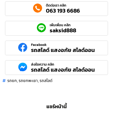
ติดต่อเรา คลิก
063 193 6686
เพิ่มเพื่อน คลิก
saksid888
Facebook
รถสไลด์ แสงอภัย สไลด์ออน
ส่งข้อความ คลิก
รถสไลด์ แสงอภัย สไลด์ออน
,
,
รถยก
รถยกพะเยา
รถสไลด์
แชร์หน้านี้