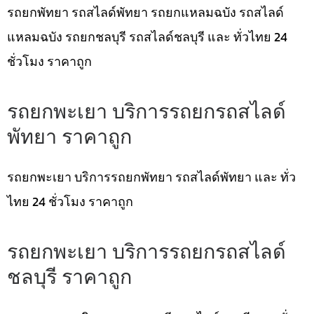
รถยกพัทยา รถสไลด์พัทยา รถยกแหลมฉบัง รถสไลด์
แหลมฉบัง รถยกชลบุรี รถสไลด์ชลบุรี และ ทั่วไทย 24
ชั่วโมง ราคาถูก
รถยกพะเยา บริการรถยกรถสไลด์
พัทยา ราคาถูก
รถยกพะเยา บริการรถยกพัทยา รถสไลด์พัทยา และ ทั่ว
ไทย 24 ชั่วโมง ราคาถูก
รถยกพะเยา บริการรถยกรถสไลด์
ชลบุรี ราคาถูก