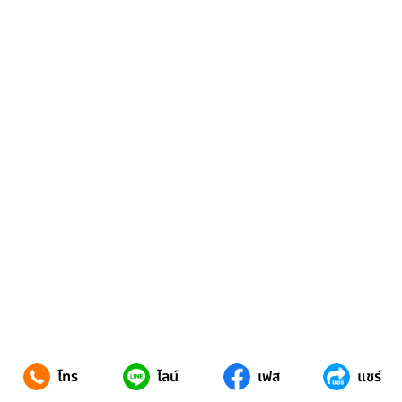
โทร
ไลน์
เฟส
แชร์