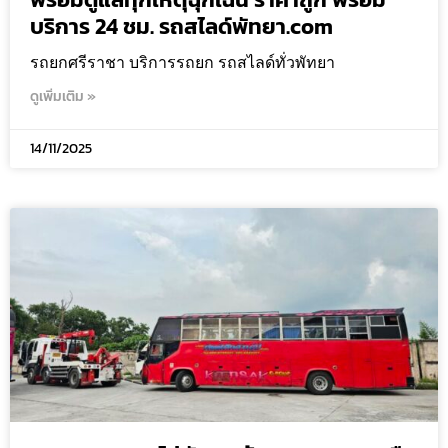
บริการ 24 ชม. รถสไลด์พัทยา.com
รถยกศรีราชา บริการรถยก รถสไลด์ทั่วพัทยา
ดูเพิ่มเติม »
14/11/2025