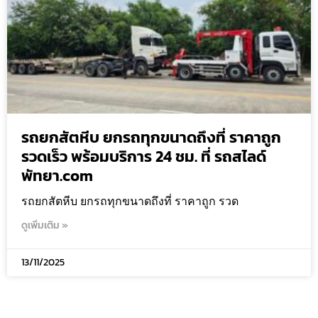
รถยกสัตหีบ ยกรถทุกขนาดถึงที่ ราคาถูก
รวดเร็ว พร้อมบริการ 24 ชม. ที่ รถสไลด์
พัทยา.com
รถยกสัตหีบ ยกรถทุกขนาดถึงที่ ราคาถูก รวด
ดูเพิ่มเติม »
13/11/2025