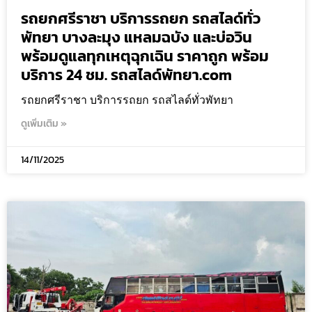
รถยกศรีราชา บริการรถยก รถสไลด์ทั่ว
พัทยา บางละมุง แหลมฉบัง และบ่อวิน
พร้อมดูแลทุกเหตุฉุกเฉิน ราคาถูก พร้อม
บริการ 24 ชม. รถสไลด์พัทยา.com
รถยกศรีราชา บริการรถยก รถสไลด์ทั่วพัทยา
ดูเพิ่มเติม »
14/11/2025