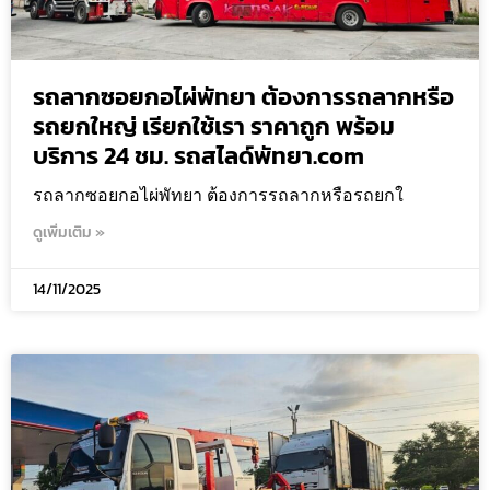
รถลากซอยกอไผ่พัทยา ต้องการรถลากหรือ
รถยกใหญ่ เรียกใช้เรา ราคาถูก พร้อม
บริการ 24 ชม. รถสไลด์พัทยา.com
รถลากซอยกอไผ่พัทยา ต้องการรถลากหรือรถยกใ
ดูเพิ่มเติม »
14/11/2025