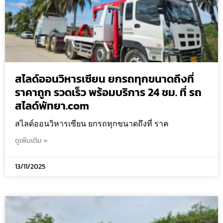
สไลด์ออนวิหารเซียน ยกรถทุกขนาดถึงที่
ราคาถูก รวดเร็ว พร้อมบริการ 24 ชม. ที่ รถ
สไลด์พัทยา.com
สไลด์ออนวิหารเซียน ยกรถทุกขนาดถึงที่ ราค
ดูเพิ่มเติม »
13/11/2025