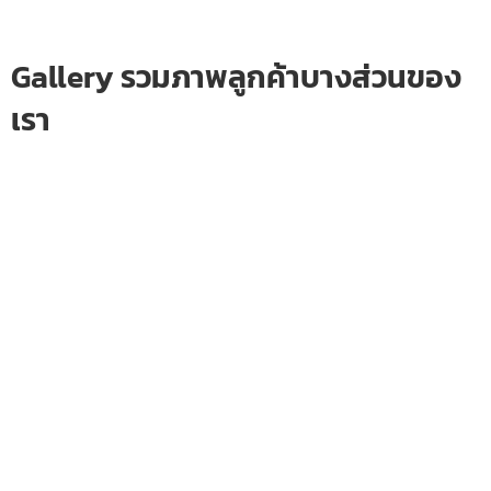
Gallery รวมภาพลูกค้าบางส่วนของ
เรา