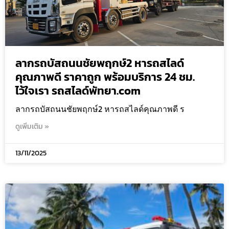
ลากรถบัสถนนชัยพฤกษ์2 หารถสไลด์
คุณภาพดี ราคาถูก พร้อมบริการ 24 ชม.
ไว้ใจเรา รถสไลด์พัทยา.com
ลากรถบัสถนนชัยพฤกษ์2 หารถสไลด์คุณภาพดี ร
ดูเพิ่มเติม »
13/11/2025